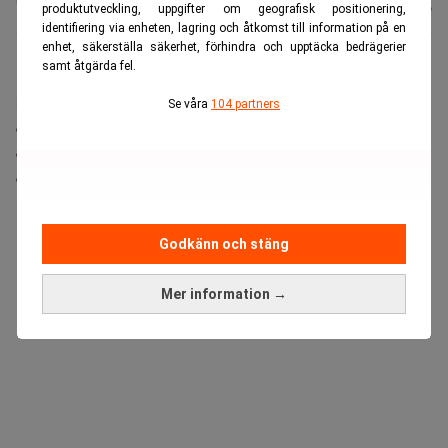
Andersen
Uppdaterad:
06 aug. 2026
produktutveckling, uppgifter om geografisk positionering,
identifiering via enheten, lagring och åtkomst till information på en
enhet, säkerställa säkerhet, förhindra och upptäcka bedrägerier
samt åtgärda fel.
Filippinerna har identifierat
en av världens mest
lovande förekomster av naturlig vätgas
. Den fossilfria
Se våra
104 partners
energikällan kan på sikt minska beroendet av LNG
och diesel och öppna för en ny typ av
energiproduktion.
ANNONS
Godkänn och stäng
Mer information →