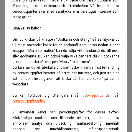
Användning av kakor innebär att vi behandlar personuppgifter som
IP-adress, unika identifierare och beteendedata. Vår behandling av
Realtid.se
Makro
personuppgifter sker med samtycke eller berättigat intresse som
Framtidens energi kan finnas här –
laglig grund.
fyndet väcker globalt intresse
Dina val av kakor
Om du klickar på knappen “Godkänn och stäng” så samtycker du
till att vi använder kakor för de ändamål som listas nedan. Under
knappen “Mer information” kan du välja vilka ändamål du vill neka
eller godkänna. Du kan också välja vilka partners du vill godkänna
genom att klicka på knappen “visa våra partners”.
Du kan när du vill återkalla ditt samtycke, invända mot behandling
av personuppgifter baserat på berättigat intresse, och justera dina
val när som helst genom att klicka på “hantera kakor” på denna
webbplats.
Du kan fördjupa dig ytterligare i vår
cookie-policy
och vår
personuppgiftspolicy
.
Ett nytt energihopp kan vara på väg. Filippinernas vätgasfynd
väcker frågor om framtidens energitransporter. (Foto: Getty
Vi använder kakor och personuppgifter för dessa syften:
Images)
Nödvändiga cookies och liknande tekniker, anpassning av
annonser, analys och utveckling, marknadsföring, innehåll,
Karin
Publicerad:
06 aug. 2026
annons- och innehållsmätning, målgruppsstatistik,