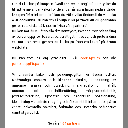
Om du klickar på knappen “Godkänn och stäng” så samtycker du
Ukrainas säkerhetstjänst SBU uppger att attackerna
till att vi använder kakor för de ändamål som listas nedan. Under
knappen “Mer information” kan du välja vilka ändamål du vill neka
riktades mot en marinbas i Kronstadt och ett militärlager i
eller godkänna. Du kan också välja vilka partners du vill godkänna
regionen.
genom att klicka på knappen “visa våra partners”.
Du kan när du vill återkalla ditt samtycke, invända mot behandling
av personuppgifter baserat på berättigat intresse, och justera dina
Volodymyr Zelensky
President
beskriver drönarvågen
val när som helst genom att klicka på “hantera kakor” på denna
webbplats.
som ett ”rättvist svar” på rysk aggression och kritiserar
Putins beslut att avfärda samtal.
Du kan fördjupa dig ytterligare i vår
cookie-policy
och vår
personuppgiftspolicy
.
Läs också:
Ryssland går 260 miljarder back på kriget:
”Har inte oändliga reserver” – Realtid
Vi använder kakor och personuppgifter för dessa syften:
Nödvändiga cookies och liknande tekniker, anpassning av
annonser, analys och utveckling, marknadsföring, innehåll,
Läs mer från Realtid - vårt nyhetsbrev
Prenumerera
annons- och innehållsmätning, målgruppsstatistik,
är kostnadsfritt:
produktutveckling, uppgifter om geografisk positionering,
identifiering via enheten, lagring och åtkomst till information på en
enhet, säkerställa säkerhet, förhindra och upptäcka bedrägerier
olja
Ryssland
SPIEF
Ukraina
samt åtgärda fel.
Se våra
104 partners