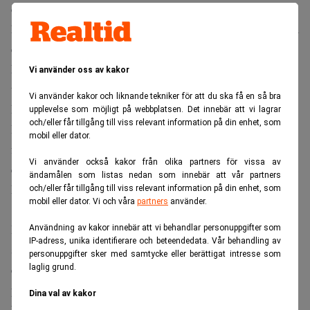
drönare, och myndigheterna uppmanade invånarna att
hålla sig inomhus under angreppen. I Tverregionen omkom
en man när drönarspill träffade ett bostadsområde.
Läs också:
Ryssland säger sig slå guldrekord – experterna
Vi använder oss av kakor
tvivlar – Realtid
Vi använder kakor och liknande tekniker för att du ska få en så bra
Energianläggningar utsatta
upplevelse som möjligt på webbplatsen. Det innebär att vi lagrar
och/eller får tillgång till viss relevant information på din enhet, som
Vladimir Putins
Drönarvågen sammanföll med president
mobil eller dator.
framträdande på SPIEF, där han försökte signalera
Vi använder också kakor från olika partners för vissa av
ekonomisk stabilitet och locka investerare, rapporterar
The
ändamålen som listas nedan som innebär att vår partners
Moscow Times
.
och/eller får tillgång till viss relevant information på din enhet, som
mobil eller dator. Vi och våra
partners
använder.
I stället fick forumets avslutning prägel av ökade
Användning av kakor innebär att vi behandlar personuppgifter som
IP-adress, unika identifierare och beteendedata. Vår behandling av
säkerhetsrisker och osäkerhet kring landets
personuppgifter sker med samtycke eller berättigat intresse som
energiinfrastruktur – faktorer som kan höja riskpremien
laglig grund.
på ryska tillgångar.
Dina val av kakor
Ukraina: ”Rättvist svar”