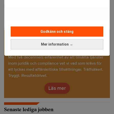
Karin Andersen
Ekonomijournalist med inriktning på ekonomi och
breda samhällsfrågor.
ANNONS
Godkänn och stäng
Specialister på juristrekrytering
Mer information →
Med två decenniers erfarenhet av att tillsätta tjänster
inom juridik och compliance vet vi vad som krävs för
att lyckas med affärskritiska tillsättningar. Träffsäkert.
Tryggt. Resultatdrivet.
Läs mer
Senaste lediga jobben