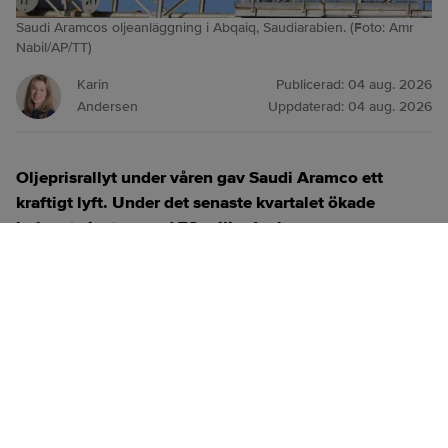
Saudi Aramcos oljeanläggning i Abqaiq, Saudiarabien. (Foto: Amr
Nabil/AP/TT)
Karin
Publicerad:
04 aug. 2026
Andersen
Uppdaterad:
04 aug. 2026
Oljeprisrallyt under våren gav Saudi Aramco ett
kraftigt lyft. Under det senaste kvartalet ökade
bolaget vinsten med 78 miljarder kronor
.
ANNONS