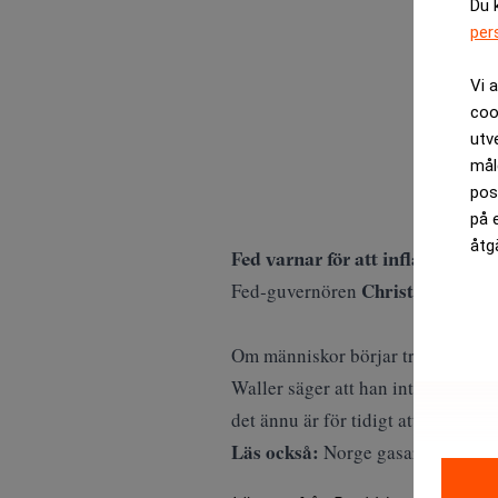
Du 
per
Vi 
coo
utv
mål
pos
på 
åtg
Fed varnar för att inflationen k
Christopher Wal
Fed‑guvernören
Om människor börjar tro att minsta 
Waller säger att han inte tvekar at
det ännu är för tidigt att agera.
Läs också:
Norge gasar – öppnar 