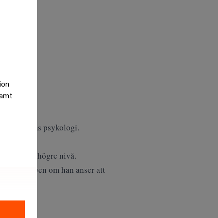
tion
samt
onsumenternas psykologi.
g fast på en högre nivå.
att stiga, även om han anser att