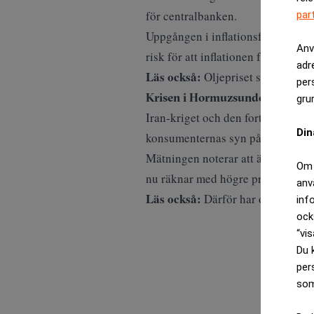
för centralbanken.
par
Uppgången i inflationsförväntnin
Anv
risk för att inflationen fastnar.
adr
Läs också:
Oljepriset stiger igen
per
Krisen i Hormuzsundet driver u
gru
Iran‑kriget och den fortsatta stä
Din
konsumenternas syn på inflatione
Mätningen noterar att även republ
Om 
nu räknar med högre priser.
anv
Läs också:
Därför har oljeprisern
inf
ock
“vis
Du 
per
som