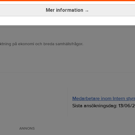
rev är kostnadsfritt:
Prenumerera
Mer information →
deral Reserve
Inflation
iktning på ekonomi och breda samhällsfrågor.
Medarbetare inom Intern styrni
Sista ansökningsdag:
13/06/
ANNONS