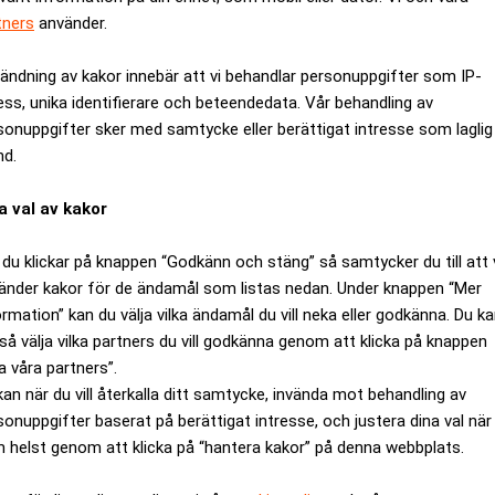
tners
använder.
garna sammanfaller med att energipriserna ligger kvar på höga 
ändning av kakor innebär att vi behandlar personuppgifter som IP-
ess, unika identifierare och beteendedata. Vår behandling av
 efter amerikanska attacker – Realtid
sonuppgifter sker med samtycke eller berättigat intresse som laglig
tvecklingen
nd.
ngningen av Hormuzsundet håller olje- och bränslepriserna på en
a val av kakor
n.
ikanska väljare som normalt är mer optimistiska kring inflatio
du klickar på knappen “Godkänn och stäng” så samtycker du till att 
änder kakor för de ändamål som listas nedan. Under knappen “Mer
a inte stigit mer än 100 dollar – ännu – Realtid
ormation” kan du välja vilka ändamål du vill neka eller godkänna. Du k
så välja vilka partners du vill godkänna genom att klicka på knappen
ANNONS
a våra partners”.
kan när du vill återkalla ditt samtycke, invända mot behandling av
sonuppgifter baserat på berättigat intresse, och justera dina val när
 helst genom att klicka på “hantera kakor” på denna webbplats.