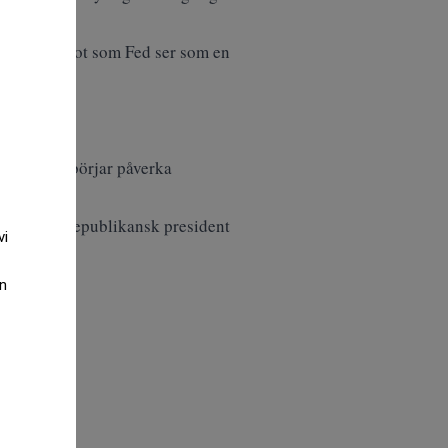
nivåer, något som Fed ser som en
 nivå som börjar påverka
n under en republikansk president
vi
an