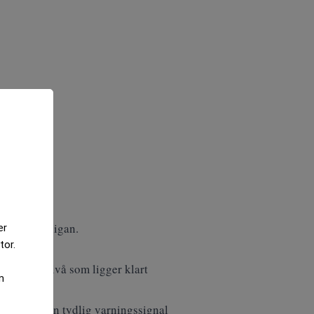
ity of Michigan.
er
tor.
ocent, en nivå som ligger klart
m
ngen som en tydlig varningssignal