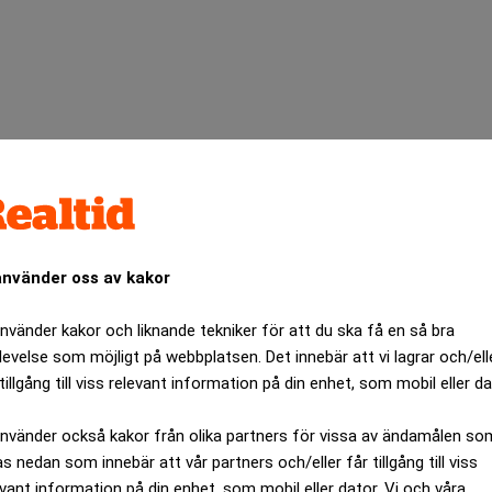
använder oss av kakor
använder kakor och liknande tekniker för att du ska få en så bra
med högre inflation
, enligt den senaste mätningen från Univers
levelse som möjligt på webbplatsen. Det innebär att vi lagrar och/ell
tillgång till viss relevant information på din enhet, som mobil eller da
 4,8 procent medan de långsiktiga förväntningarna ökar till 3,9 pr
använder också kakor från olika partners för vissa av ändamålen so
as nedan som innebär att vår partners och/eller får tillgång till viss
r sig samtidigt och i samma riktning.
Fortune
beskriver utveckli
evant information på din enhet, som mobil eller dator. Vi och våra