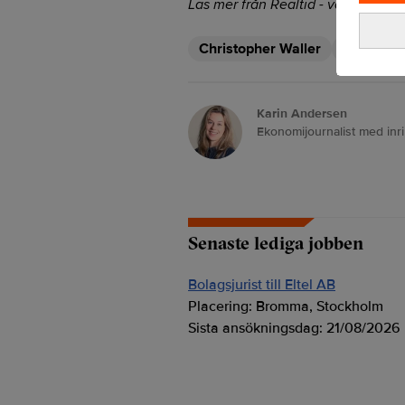
Läs mer från Realtid - vårt nyhetsb
Christopher Waller
Fed
Fe
Karin Andersen
Ekonomijournalist med inr
Senaste lediga jobben
Bolagsjurist till Eltel AB
Placering:
Bromma, Stockholm
Sista ansökningsdag:
21/08/2026