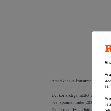
Vi 
Vi 
Amerikanska konsumenter räknar 
upp
får 
Det kortsiktiga måttet stiger till
Vi 
över spannet under 2024.
list
Det är ovanligt att båda måtten rö
rel