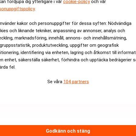
kan fördjupa dig ytterligare i vår
cookie-policy
och vår
sonuppgiftspolicy
.
använder kakor och personuppgifter för dessa syften: Nödvändiga
kies och liknande tekniker, anpassning av annonser, analys och
eckling, marknadsföring, innehåll, annons- och innehållsmätning,
gruppsstatistik, produktutveckling, uppgifter om geografisk
itionering, identifiering via enheten, lagring och åtkomst till informa
en enhet, säkerställa säkerhet, förhindra och upptäcka bedrägerier 
ärda fel.
an släppa sitt ankare
ler
varnar i ett tal för att en serie prischocker kan förändra k
Se våra
104 partners
störning leder till prisökningar, riskerar inflationen att bita si
t stödja en räntehöjning om inflationsförväntningarna fortsätter 
döda fält under krisen – Realtid
Godkänn och stäng