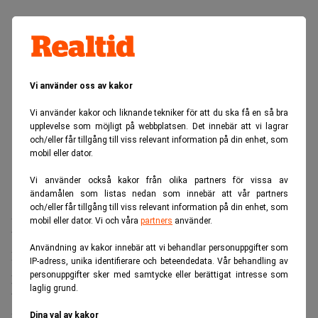
Vi använder oss av kakor
Vi använder kakor och liknande tekniker för att du ska få en så bra
upplevelse som möjligt på webbplatsen. Det innebär att vi lagrar
och/eller får tillgång till viss relevant information på din enhet, som
mobil eller dator.
Vi använder också kakor från olika partners för vissa av
ändamålen som listas nedan som innebär att vår partners
och/eller får tillgång till viss relevant information på din enhet, som
Affären breddar en redan stor närvaro inom
mobil eller dator. Vi och våra
partners
använder.
bostadssektorn.
Användning av kakor innebär att vi behandlar personuppgifter som
Berkshire äger sedan tidigare tillverkaren av
IP-adress, unika identifierare och beteendedata. Vår behandling av
prefabricerade hus Clayton Homes, flera
personuppgifter sker med samtycke eller berättigat intresse som
laglig grund.
byggproduktbolag samt mäklarnätverket Berkshire
Bill Stone
Hathaway HomeServices.
, investeringschef på
Dina val av kakor