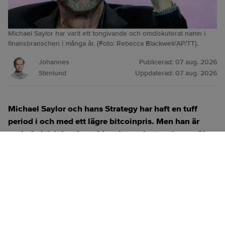
Michael Saylor har varit ett tongivande och omdiskuterat namn i
finansbranschen i många år. (Foto: Rebecca Blackwell/AP/TT).
Johannes
Publicerad:
07 aug. 2026
Stenlund
Uppdaterad:
07 aug. 2026
Michael Saylor och hans Strategy har haft en tuff
period i och med ett lägre bitcoinpris. Men han är
optimistisk kring framtiden, inte minst tack vare AI.
ANNONS