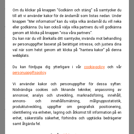
Glenview Trust och Berkshire-aktieägare, tolkar affären
Om du klickar på knappen “Godkänn och stäng” så samtycker du
till att vi använder kakor för de ändamål som listas nedan. Under
som ett vad om att bostadscykeln vänder och att det finns
knappen “Mer information” kan du välja vilka ändamål du vill neka
ett uppdämt behov.
eller godkänna. Du kan också välja vilka partners du vill godkänna
genom att klicka på knappen “visa våra partners”.
Utdelningar i miljardklassen
Du kan när du vill återkalla ditt samtycke, invända mot behandling
av personuppgifter baserat på berättigat intresse, och justera dina
Samtidigt fortsätter Berkshires börsportfölj på cirka 330
val när som helst genom att klicka på “hantera kakor” på denna
miljarder dollar att generera betydande kassaflöden.
webbplats.
Enligt
The Motley Fool
är tre långvariga innehav, som
Du kan fördjupa dig ytterligare i vår
cookie-policy
och vår
personuppgiftspolicy
.
tillsammans utgör nästan hälften av portföljens värde, på
väg att ge konglomeratet sammanlagt omkring 1,6
Vi använder kakor och personuppgifter för dessa syften:
Nödvändiga cookies och liknande tekniker, anpassning av
miljarder dollar i utdelningar under 2026.
annonser, analys och utveckling, marknadsföring, innehåll,
Missa inte:
Buffetts indikator på rekordnivå – så illa har
annons- och innehållsmätning, målgruppsstatistik,
produktutveckling, uppgifter om geografisk positionering,
det aldrig sett ut förut. Realtid
identifiering via enheten, lagring och åtkomst till information på en
Störst bidrag väntas från Coca-Cola, som kan ge runt 848
enhet, säkerställa säkerhet, förhindra och upptäcka bedrägerier
samt åtgärda fel.
miljoner dollar i år. Buffett köpte 400 miljoner aktier för