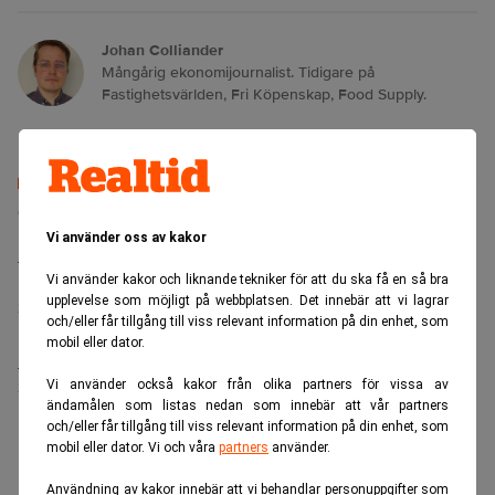
Johan Colliander
Mångårig ekonomijournalist. Tidigare på
Fastighetsvärlden, Fri Köpenskap, Food Supply.
Senaste lediga jobben
Vi använder oss av kakor
Bolagsjurist till Eltel AB
Placering:
Bromma, Stockholm
Vi använder kakor och liknande tekniker för att du ska få en så bra
upplevelse som möjligt på webbplatsen. Det innebär att vi lagrar
Sista ansökningsdag:
21/08/2026
och/eller får tillgång till viss relevant information på din enhet, som
mobil eller dator.
Medarbetare inom Intern styrning och kontroll till Alecta
Vi använder också kakor från olika partners för vissa av
Sista ansökningsdag:
13/06/2026
ändamålen som listas nedan som innebär att vår partners
och/eller får tillgång till viss relevant information på din enhet, som
mobil eller dator. Vi och våra
partners
använder.
ANNONS
Användning av kakor innebär att vi behandlar personuppgifter som