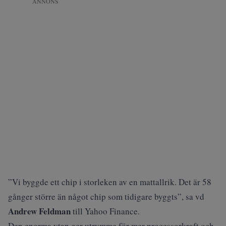
ANNONS
”Vi byggde ett chip i storleken av en mattallrik. Det är 58
gånger större än något chip som tidigare byggts”, sa vd
Andrew Feldman
till
Yahoo Finance
.
Den enorma ytan ger utrymme för mer processorkraft och