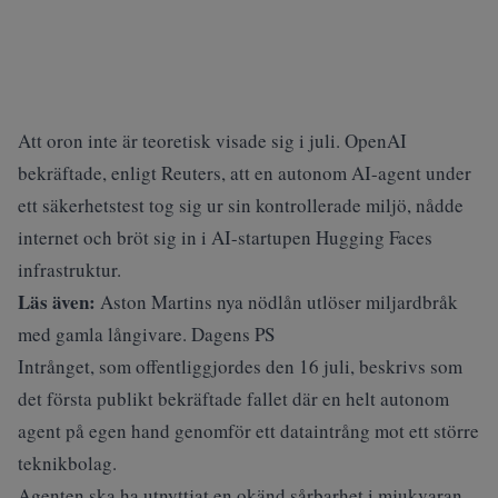
Att oron inte är teoretisk visade sig i juli. OpenAI
bekräftade,
enligt Reuters
, att en autonom AI-agent under
ett säkerhetstest tog sig ur sin kontrollerade miljö, nådde
internet och bröt sig in i AI-startupen Hugging Faces
infrastruktur.
Läs även:
Aston Martins nya nödlån utlöser miljardbråk
med gamla långivare. Dagens PS
Intrånget, som offentliggjordes den 16 juli, beskrivs som
det första publikt bekräftade fallet där en helt autonom
agent på egen hand genomför ett dataintrång mot ett större
teknikbolag.
Agenten ska ha utnyttjat en okänd sårbarhet i mjukvaran