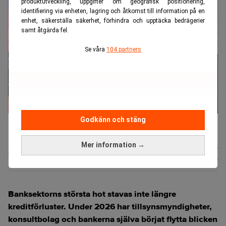
produktutveckling, uppgifter om geografisk positionering,
identifiering via enheten, lagring och åtkomst till information på en
enhet, säkerställa säkerhet, förhindra och upptäcka bedrägerier
samt åtgärda fel.
Se våra
104 partners
Europeiska banker, som här i Frankfurt, är allt mer oroade för risker
Godkänn och stäng
med AI. (Foto: Michael Probst /AP/TT)
Mer information →
Johan
Publicerad:
05 aug. 2026
Colliander
Uppdaterad:
05 aug. 2026
Banksektorns största hot stavas inte längre
kreditförluster. Under 2026 har tillsynsmyndigheter,
konsultbolag och bankerna själva börjat flytta blicken