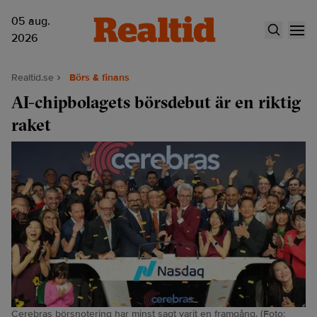
05 aug.
2026
Realtid.se
Börs & finans
AI-chipbolagets börsdebut är en riktig
raket
Cerebras börsnotering har minst sagt varit en framgång. (Foto: