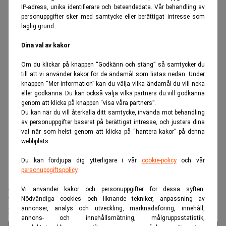
IP-adress, unika identifierare och beteendedata. Vår behandling av
personuppgifter sker med samtycke eller berättigat intresse som
laglig grund.
Dina val av kakor
Om du klickar på knappen “Godkänn och stäng” så samtycker du
till att vi använder kakor för de ändamål som listas nedan. Under
knappen “Mer information” kan du välja vilka ändamål du vill neka
eller godkänna. Du kan också välja vilka partners du vill godkänna
genom att klicka på knappen “visa våra partners”.
Du kan när du vill återkalla ditt samtycke, invända mot behandling
av personuppgifter baserat på berättigat intresse, och justera dina
val när som helst genom att klicka på “hantera kakor” på denna
webbplats.
Du kan fördjupa dig ytterligare i vår
cookie-policy
och vår
personuppgiftspolicy
.
Realtid.se
Bank & Fintech
Vi använder kakor och personuppgifter för dessa syften:
Nya hotet mot bankerna stavas AI och
Nödvändiga cookies och liknande tekniker, anpassning av
inte kredit
annonser, analys och utveckling, marknadsföring, innehåll,
annons- och innehållsmätning, målgruppsstatistik,