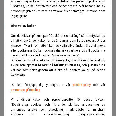
Användning av kakor innebär att vi behandlar personuppgifter som
IP-adress, unika identifierare och beteendedata. Vår behandling av
personuppgifter sker med samtycke eller berättigat intresse som
laglig grund.
Dina val av kakor
Om du klickar på knappen “Godkänn och stäng” så samtycker du
till att vi använder kakor för de ändamål som listas nedan. Under
knappen “Mer information” kan du välja vilka ändamål du vill neka
eller godkänna. Du kan också välja vilka partners du vill godkänna
Chevron blir Microsofts partner när AI-boomen driver upp behovet
genom att klicka på knappen “visa våra partners”.
av el. (Foto: Jeff Chiu /AP/TT/)
Du kan när du vill återkalla ditt samtycke, invända mot behandling
av personuppgifter baserat på berättigat intresse, och justera dina
Karin
Publicerad:
08 aug. 2026
val när som helst genom att klicka på “hantera kakor” på denna
Andersen
Uppdaterad:
08 aug. 2026
webbplats.
Du kan fördjupa dig ytterligare i vår
cookie-policy
och vår
personuppgiftspolicy
.
Microsoft lättar på klimatkraven för att kunna
expandera sin AI-satsning. I ett nytt samarbete
Vi använder kakor och personuppgifter för dessa syften:
levererar oljejätten Chevron naturgasbaserad kraft till
Nödvändiga cookies och liknande tekniker, anpassning av
det stora datacentret i Texas.
annonser, analys och utveckling, marknadsföring, innehåll,
annons- och innehållsmätning, målgruppsstatistik,