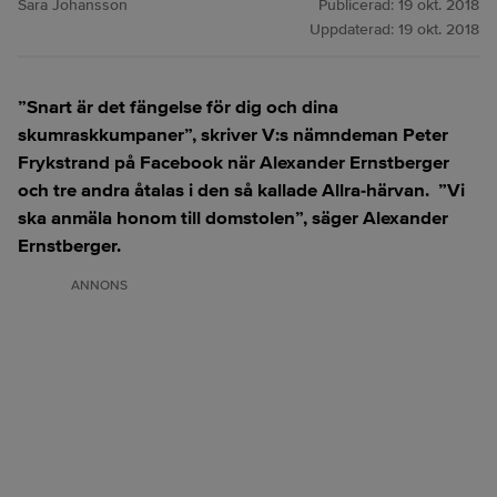
Sara Johansson
Publicerad:
19 okt. 2018
Uppdaterad:
19 okt. 2018
”Snart är det fängelse för dig och dina
skumraskkumpaner”, skriver V:s nämndeman Peter
Frykstrand på Facebook när Alexander Ernstberger
och tre andra åtalas i den så kallade Allra-härvan. ”Vi
ska anmäla honom till domstolen”, säger Alexander
Ernstberger.
ANNONS