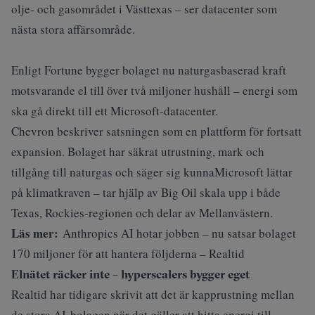
olje‑ och gasområdet i Västtexas – ser datacenter som
nästa stora affärsområde.
Enligt
Fortune
bygger bolaget nu naturgasbaserad kraft
motsvarande el till över två miljoner hushåll – energi som
ska gå direkt till ett Microsoft-datacenter.
Chevron beskriver satsningen som en plattform för fortsatt
expansion. Bolaget har säkrat utrustning, mark och
tillgång till naturgas och säger sig kunnaMicrosoft lättar
på klimatkraven – tar hjälp av Big Oil skala upp i både
Texas, Rockies‑regionen och delar av Mellanvästern.
Läs mer:
Anthropics AI hotar jobben – nu satsar bolaget
170 miljoner för att hantera följderna – Realtid
Elnätet räcker inte – hyperscalers bygger eget
Realtid har tidigare skrivit att det är kapprustning mellan
de stora AI-bolagen när det gäller att hitta energi till