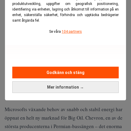
produktutveckling, uppgifter om geografisk positionering,
ANNONS
identifiering via enheten, lagring och åtkomst till information på en
enhet, säkerställa säkerhet, förhindra och upptäcka bedrägerier
samt åtgärda fel.
Se våra
104 partners
Godkänn och stäng
Mer information →
Microsofts växande behov av snabb och stabil energi har
öppnat en helt ny marknad för Big Oil. Chevron, en av de
största producenterna i Permian‑bassängen – det enorma