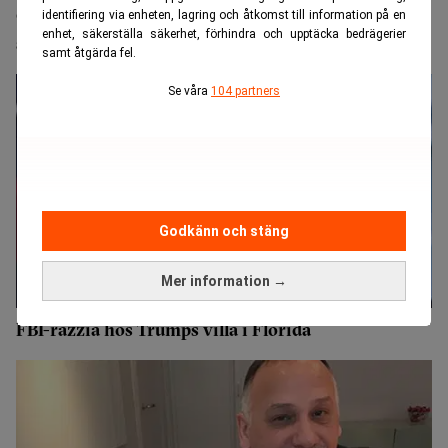
Gripen av FBI – anklagas för insiderhandel i Sobi-
identifiering via enheten, lagring och åtkomst till information på en
enhet, säkerställa säkerhet, förhindra och upptäcka bedrägerier
affär
samt åtgärda fel.
Se våra
104 partners
Godkänn och stäng
Mer information →
FBI-razzia hos Trumps villa i Florida