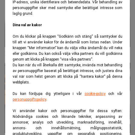
IP-adress, unika identifierare och beteendedata. Vår behandling av
personuppgifter sker med samtycke eller berättigat intresse som
laglig grund.
Dina val av kakor
Om du klickar på knappen “Godkänn och stäng” så samtycker du
till att vi använder kakor för de ändamål som listas nedan. Under
knappen “Mer information” kan du välja vilka ändamål du vill neka
FBI-utredning hotar Northvolts rekonstruktion
eller godkänna. Du kan också välja vilka partners du vill godkänna
genom att klicka på knappen “visa våra partners”.
Du kan när du vill återkalla ditt samtycke, invända mot behandling
av personuppgifter baserat på berättigat intresse, och justera dina
val när som helst genom att klicka på “hantera kakor” på denna
webbplats.
Du kan fördjupa dig ytterligare i vår
cookie-policy
och vår
personuppgiftspolicy
.
Vi använder kakor och personuppgifter för dessa syften:
Nödvändiga cookies och liknande tekniker, anpassning av
annonser, analys och utveckling, marknadsföring, innehåll,
annons- och innehållsmätning, målgruppsstatistik,
produktutveckling, uppgifter om geografisk positionering,