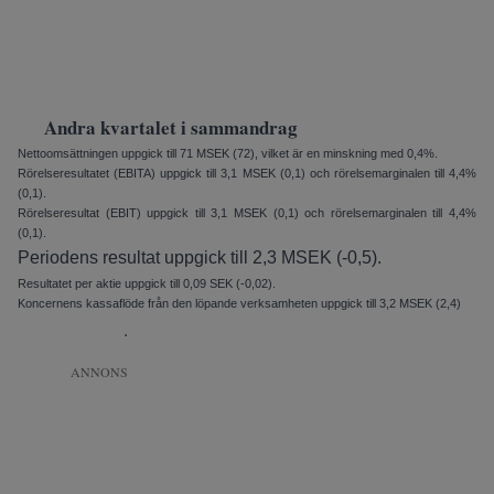
Andra kvartalet i sammandrag
Nettoomsättningen uppgick till 71 MSEK (72), vilket är en minskning med 0,4%.
Rörelseresultatet (EBITA) upp­gick till 3,1 MSEK (0,1) och rörelse­marginalen till 4,4%
(0,1).
Rörelseresultat (EBIT) uppgick till 3,1 MSEK (0,1) och rörelsemarginalen till 4,4%
(0,1).
Periodens resultat uppgick till 2,3 MSEK (-0,5).
Resultatet per aktie uppgick till 0,09 SEK (-0,02).
Koncernens kassaflöde från den löpande verksamheten uppgick till 3,2 MSEK (2,4)
.
ANNONS