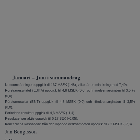
Januari – Juni i sammandrag
Nettoomsättningen uppgick till 137 MSEK (148), vilket är en minskning med 7,4%.
Rörelseresultatet (EBITA) upp­gick till 4,8 MSEK (0,0) och rörelse­marginalen till 3,5 %
(0,0).
Rörelseresultat (EBIT) uppgick till 4,8 MSEK (0,0) och rörelsemarginalen till 3,5%
(0,0).
Periodens resultat uppgick till 4,3 MSEK (-1,4).
Resultatet per aktie uppgick till 0,17 SEK (-0,05).
Koncernens kassaflöde från den löpande verksamheten uppgick till 7,3 MSEK (-7,8).
Jan Bengtsson