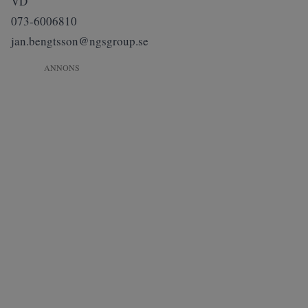
VD
073-6006810
jan.bengtsson@ngsgroup.se
ANNONS