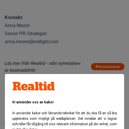
Kontakt
:
Anna Moore
Senior PR Strategist
anna.moore@netlight.com
Läs mer från Realtid - vårt nyhetsbrev
Prenumerera
är kostnadsfritt:
Pressmeddelande
Detta är ett distribuerat pressmeddelande.
Vi använder oss av kakor
Vi använder kakor och liknande tekniker för att du ska få en så bra
upplevelse som möjligt på webbplatsen. Det innebär att vi lagrar
och/eller får tillgång till viss relevant information på din enhet, som