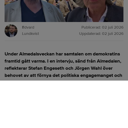
Edvard
Publicerad:
02 juli 2026
Lundkvist
Uppdaterad:
02 juli 2026
Under Almedalsveckan har samtalen om demokratins
framtid gått varma. I en intervju, sänd från Almedalen,
reflekterar Stefan Engeseth och Jörgen Wahl över
behovet av att förnya det politiska engagemanget och
hur modern teknik kan användas för att överbrygga
klyftan mellan medborgare och beslutsfattare.
Titta på
videosidan
för en ren videoupplevelse.
ANNONS