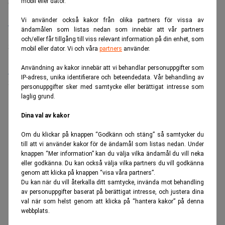
Senaste lediga jobben
mobil eller dator.
Vi använder också kakor från olika partners för vissa av
Bolagsjurist till Eltel AB
ändamålen som listas nedan som innebär att vår partners
Placering:
Bromma, Stockholm
och/eller får tillgång till viss relevant information på din enhet, som
Sista ansökningsdag:
21/08/2026
mobil eller dator. Vi och våra
partners
använder.
Användning av kakor innebär att vi behandlar personuppgifter som
Medarbetare inom Intern styrning och kontroll till Alecta
IP-adress, unika identifierare och beteendedata. Vår behandling av
Sista ansökningsdag:
13/06/2026
personuppgifter sker med samtycke eller berättigat intresse som
laglig grund.
ANNONS
Dina val av kakor
Om du klickar på knappen “Godkänn och stäng” så samtycker du
till att vi använder kakor för de ändamål som listas nedan. Under
knappen “Mer information” kan du välja vilka ändamål du vill neka
eller godkänna. Du kan också välja vilka partners du vill godkänna
genom att klicka på knappen “visa våra partners”.
Du kan när du vill återkalla ditt samtycke, invända mot behandling
av personuppgifter baserat på berättigat intresse, och justera dina
val när som helst genom att klicka på “hantera kakor” på denna
webbplats.