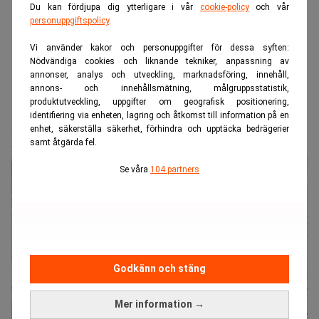
Du kan fördjupa dig ytterligare i vår
cookie-policy
och vår
personuppgiftspolicy
.
Vi använder kakor och personuppgifter för dessa syften:
Nödvändiga cookies och liknande tekniker, anpassning av
annonser, analys och utveckling, marknadsföring, innehåll,
annons- och innehållsmätning, målgruppsstatistik,
produktutveckling, uppgifter om geografisk positionering,
Realtid.se
Utvalda pressmeddelanden
identifiering via enheten, lagring och åtkomst till information på en
enhet, säkerställa säkerhet, förhindra och upptäcka bedrägerier
Halvårsrapport januari - juni 2026
samt åtgärda fel.
Se våra
104 partners
Godkänn och stäng
Mer information →