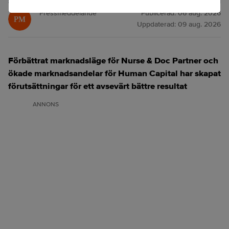
Pressmeddelande
Publicerad:
06 aug. 2026
Uppdaterad:
09 aug. 2026
Förbättrat marknadsläge för Nurse & Doc Partner och
ökade marknadsandelar för Human Capital har skapat
förutsättningar för ett avsevärt bättre resultat
ANNONS