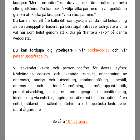
knappen “Mer information” kan du välja vilka ändamål du vill neka
ANNONS
eller godkänna. Du kan också välja vilka partners du vill godkänna
genom att klicka på knappen “visa våra partners”.
Du kan när du vill återkalla ditt samtycke, invända mot behandling
av personuppgifter baserat på berättigat intresse, och justera dina
val när som helst genom att klicka på “hantera kakor” på denna
webbplats.
Du kan fördjupa dig ytterligare i vår
cookie-policy
och vår
personuppgiftspolicy
.
Vi använder kakor och personuppgifter för dessa syften:
Nödvändiga cookies och liknande tekniker, anpassning av
annonser, analys och utveckling, marknadsföring, innehåll,
annons- och innehållsmätning, målgruppsstatistik,
produktutveckling, uppgifter om geografisk positionering,
identifiering via enheten, lagring och åtkomst till information på en
enhet, säkerställa säkerhet, förhindra och upptäcka bedrägerier
samt åtgärda fel.
Se våra
104 partners
Realtid.se
Makro
Oljejätten badar i pengar – vinsten