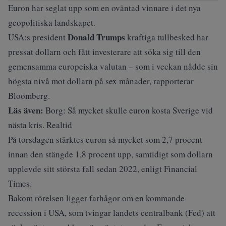
Euron har seglat upp som en oväntad vinnare i det nya
geopolitiska landskapet.
Donald Trumps
USA:s president
kraftiga tullbesked
har
pressat dollarn och fått investerare att söka sig till den
gemensamma europeiska valutan – som i veckan nådde sin
högsta nivå mot dollarn på sex månader,
rapporterar
Bloomberg
.
Läs även:
Borg: Så mycket skulle euron kosta Sverige vid
nästa kris. Realtid
På torsdagen stärktes euron så mycket som 2,7 procent
innan den stängde 1,8 procent upp, samtidigt som dollarn
upplevde sitt största fall sedan 2022,
enligt Financial
Times
.
Bakom rörelsen ligger farhågor om en
kommande
recession
i USA, som tvingar landets centralbank (Fed) att