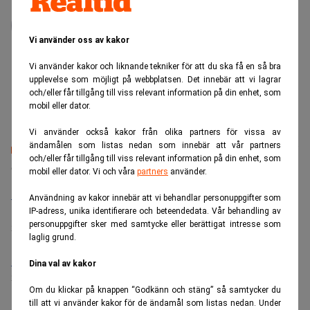
Joakim K E Johansson
Reporter med fokus på näringsliv, ekonomi och
internationella marknader. I grunden journalist, men
Vi använder oss av kakor
har över 25 års erfarenhet av att hjälpa olika
verksamheter med strategisk kommunikation,
Vi använder kakor och liknande tekniker för att du ska få en så bra
innehållsproduktion, PR och marknadsföring. Mer om
upplevelse som möjligt på webbplatsen. Det innebär att vi lagrar
och/eller får tillgång till viss relevant information på din enhet, som
mig finner ni på www.joakimke.se.
mobil eller dator.
Vi använder också kakor från olika partners för vissa av
ändamålen som listas nedan som innebär att vår partners
och/eller får tillgång till viss relevant information på din enhet, som
Senaste lediga jobben
mobil eller dator. Vi och våra
partners
använder.
Bolagsjurist till Eltel AB
Användning av kakor innebär att vi behandlar personuppgifter som
Placering:
Bromma, Stockholm
IP-adress, unika identifierare och beteendedata. Vår behandling av
personuppgifter sker med samtycke eller berättigat intresse som
Sista ansökningsdag:
21/08/2026
laglig grund.
Medarbetare inom Intern styrning och kontroll till Alecta
Dina val av kakor
Sista ansökningsdag:
13/06/2026
Om du klickar på knappen “Godkänn och stäng” så samtycker du
till att vi använder kakor för de ändamål som listas nedan. Under