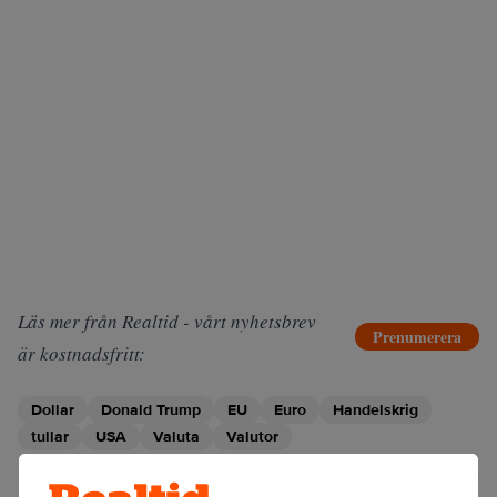
Läs mer från Realtid - vårt nyhetsbrev
Prenumerera
är kostnadsfritt:
Dollar
Donald Trump
EU
Euro
Handelskrig
tullar
USA
Valuta
Valutor