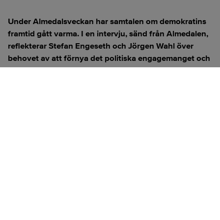
Under Almedalsveckan har samtalen om demokratins
framtid gått varma. I en intervju, sänd från Almedalen,
reflekterar Stefan Engeseth och Jörgen Wahl över
behovet av att förnya det politiska engagemanget och
hur modern teknik kan användas för att överbrygga
klyftan mellan medborgare och beslutsfattare.
Titta på
videosidan
för en ren videoupplevelse.
ANNONS