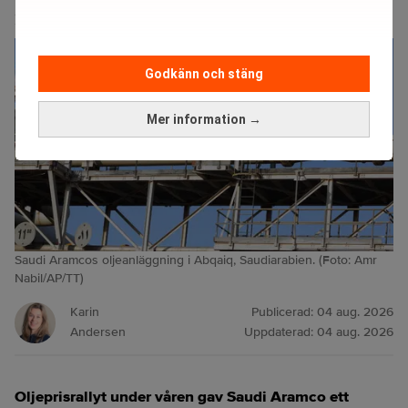
rusar med 78 miljarder
Godkänn och stäng
Mer information →
Saudi Aramcos oljeanläggning i Abqaiq, Saudiarabien. (Foto: Amr
Nabil/AP/TT)
Karin
Publicerad:
04 aug. 2026
Andersen
Uppdaterad:
04 aug. 2026
Oljeprisrallyt under våren gav Saudi Aramco ett