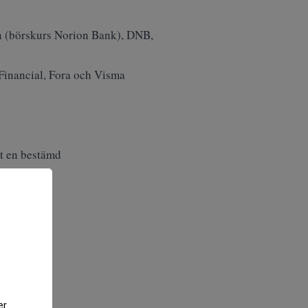
 (
börskurs Norion Bank
), DNB,
Financial, Fora och Visma
gt en bestämd
er