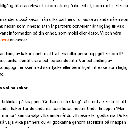
tillgång till viss relevant information på din enhet, som mobil eller da
använder också kakor från olika partners för vissa av ändamålen so
as nedan som innebär att vår partners och/eller får tillgång till viss
evant information på din enhet, som mobil eller dator. Vi och våra
tners
använder.
ändning av kakor innebär att vi behandlar personuppgifter som IP-
Stora förloraren efter Northvolt – ”allvarlig
ess, unika identifierare och beteendedata. Vår behandling av
sonuppgifter sker med samtycke eller berättigat intresse som laglig
Bakslaget skakar Europas framtidsvision.
nd.
a val av kakor
du klickar på knappen “Godkänn och stäng” så samtycker du till att 
änder kakor för de ändamål som listas nedan. Under knappen “Mer
åverkat finansinstitut utan även anställda och underleverantörer
ormation” kan du välja vilka ändamål du vill neka eller godkänna. Du k
 underleverantörer som Kedali har tvingats stoppa produktionen,
så välja vilka partners du vill godkänna genom att klicka på knappen
r,
skriver Dagens Arbete
.