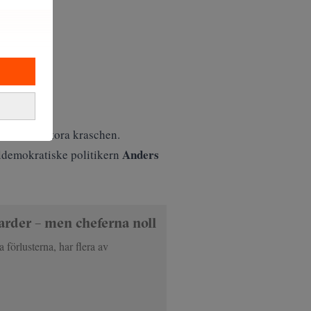
rlsson
.
innan den stora kraschen.
Anders
ldemokratiske politikern
arder – men cheferna noll
 förlusterna, har flera av