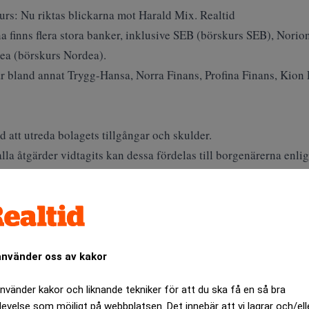
urs: Nu riktas blickarna mot Harald Mix. Realtid
 finns flera stora banker, inklusive SEB (
börskurs SEB
), Norion
ea (
börskurs Nordea
).
r bland annat Trygg-Hansa, Norra Finans, Profina Finans, Kion 
 att utreda bolagets tillgångar och skulder.
alla åtgärder vidtagits kan dessa fördelas till borgenärerna enli
nofogden
.
ANNONS
använder oss av kakor
använder kakor och liknande tekniker för att du ska få en så bra
levelse som möjligt på webbplatsen. Det innebär att vi lagrar och/ell