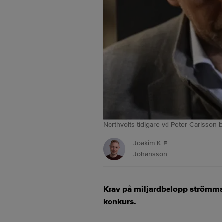
Northvolts tidigare vd Peter Carlsson 
Joakim K E
Johansson
​Krav på miljardbelopp strömmar
konkurs.