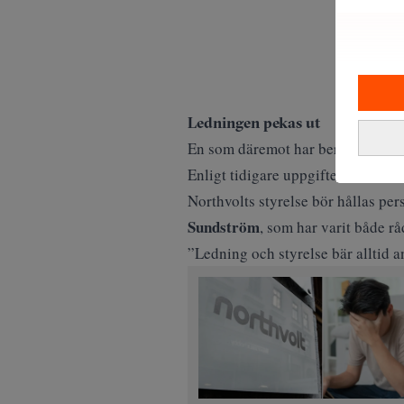
Ledningen pekas ut
En som däremot har
berikat sig sj
Enligt tidigare uppgifter från
Sve
Northvolts styrelse bör hållas
per
Sundström
, som har varit både r
”Ledning och styrelse bär alltid a