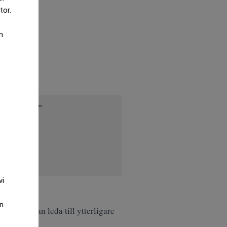
tor.
m
t bakslag”
vi
.
an
 vilket kan leda till ytterligare