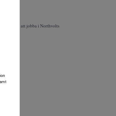
kronor för att jobba i Northvolts
tion
samt