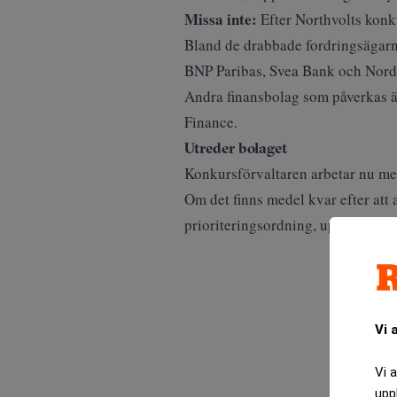
Missa inte:
Efter Northvolts konk
Bland de drabbade fordringsägarna
BNP Paribas, Svea Bank och Nord
Andra finansbolag som påverkas ä
Finance. ​
Utreder bolaget
Konkursförvaltaren arbetar nu med
Om det finns medel kvar efter att 
prioriteringsordning, ​uppger
Kro
Vi 
Vi 
upp