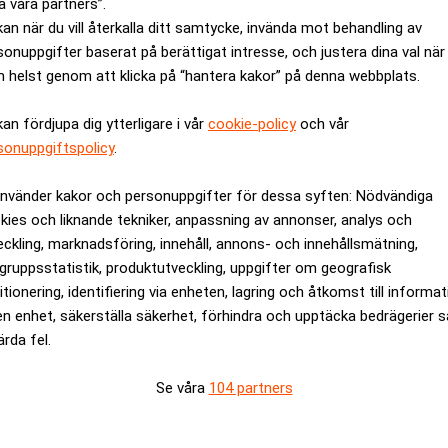
a våra partners”.
kan när du vill återkalla ditt samtycke, invända mot behandling av
sonuppgifter baserat på berättigat intresse, och justera dina val när
t personligt plan.
 helst genom att klicka på “hantera kakor” på denna webbplats.
no
Sergio Irigoyen
och
, som köpte hus och lånade 2,9 miljoner 
kan fördjupa dig ytterligare i vår
cookie-policy
och vår
nu lämna landet inom tre månader.
sonuppgiftspolicy
.
äger Cano
till SVT
.
förlust i Northvolt: ”Inte bra investering”. E55
använder kakor och personuppgifter för dessa syften: Nödvändiga
kies och liknande tekniker, anpassning av annonser, analys och
ANNONS
eckling, marknadsföring, innehåll, annons- och innehållsmätning,
gruppsstatistik, produktutveckling, uppgifter om geografisk
itionering, identifiering via enheten, lagring och åtkomst till informa
en enhet, säkerställa säkerhet, förhindra och upptäcka bedrägerier 
ärda fel.
Se våra
104 partners