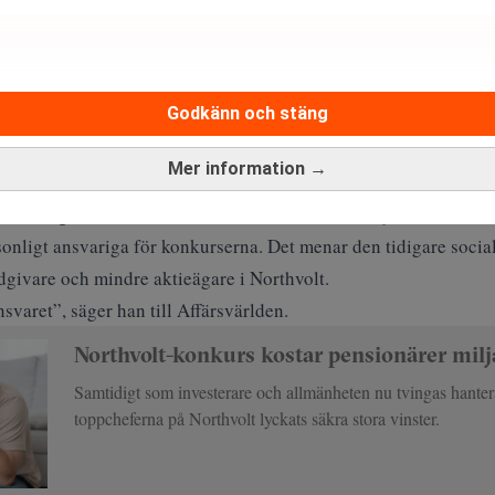
Godkänn och stäng
Mer information →
Peter Ca
älv
kraftigt på Northvolts haveri är den före detta vd:n
nska Dagbladet
sålde han aktier för cirka 200 miljoner kronor 
sonligt ansvariga
för konkurserna. Det menar den tidigare socia
ådgivare och mindre aktieägare i Northvolt.
nsvaret”, säger han till
Affärsvärlden
.
Northvolt-konkurs kostar pensionärer milj
Samtidigt som investerare och allmänheten nu tvingas hantera
toppcheferna på Northvolt lyckats säkra stora vinster.