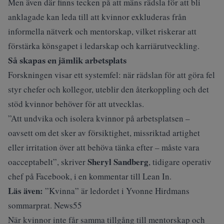
Men även där finns tecken på att mäns rädsla för att bli
anklagade kan leda till att kvinnor exkluderas från
informella nätverk och mentorskap, vilket riskerar att
förstärka könsgapet i ledarskap och karriärutveckling.
Så skapas en jämlik arbetsplats
Forskningen visar ett systemfel: när rädslan för att göra fel
styr chefer och kollegor, uteblir den återkoppling och det
stöd kvinnor behöver för att utvecklas.
”Att undvika och isolera kvinnor på arbetsplatsen –
oavsett om det sker av försiktighet, missriktad artighet
eller irritation över att behöva tänka efter – måste vara
Sheryl Sandberg
oacceptabelt”, skriver
, tidigare operativ
chef på Facebook, i en kommentar till Lean In.
Läs även:
”Kvinna” är ledordet i Yvonne Hirdmans
sommarprat. News55
När kvinnor inte får samma tillgång till mentorskap och