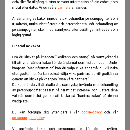
Sista ansökningsdag:
21/08/2026
och/eller får tillgång till viss relevant information på din enhet, som
mobil eller dator. Vi och våra
partners
använder.
Medarbetare inom Intern styrning och kontroll till Alecta
Användning av kakor innebär att vi behandlar personuppgifter som
Sista ansökningsdag:
13/06/2026
IP-adress, unika identifierare och beteendedata. Vår behandling av
personuppgifter sker med samtycke eller berättigat intresse som
laglig grund.
ANNONS
Dina val av kakor
Om du klickar på knappen “Godkänn och stäng” så samtycker du
till att vi använder kakor för de ändamål som listas nedan. Under
knappen “Mer information” kan du välja vilka ändamål du vill neka
eller godkänna. Du kan också välja vilka partners du vill godkänna
genom att klicka på knappen “visa våra partners”.
Du kan när du vill återkalla ditt samtycke, invända mot behandling
av personuppgifter baserat på berättigat intresse, och justera dina
val när som helst genom att klicka på “hantera kakor” på denna
webbplats.
Du kan fördjupa dig ytterligare i vår
cookie-policy
och vår
personuppgiftspolicy
.
Vi använder kakor och personuppgifter för dessa syften: