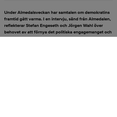
Under Almedalsveckan har samtalen om demokratins
framtid gått varma. I en intervju, sänd från Almedalen,
reflekterar Stefan Engeseth och Jörgen Wahl över
behovet av att förnya det politiska engagemanget och
hur modern teknik kan användas för att överbrygga
klyftan mellan medborgare och beslutsfattare.
Titta på
videosidan
för en ren videoupplevelse.
ANNONS