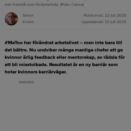
inte framstå som fördomsfulla. (Foto: Canva)
Simon
Publicerad:
22 juli 2025
Kronö
Uppdaterad:
22 juli 2025
#MeToo har förändrat arbetslivet – men inte bara till
det bättre. Nu undviker många manliga chefer att ge
kvinnor ärlig feedback eller mentorskap, av rädsla för
att bli misstolkade. Resultatet är en ny barriär som
hotar kvinnors karriärvägar.
ANNONS