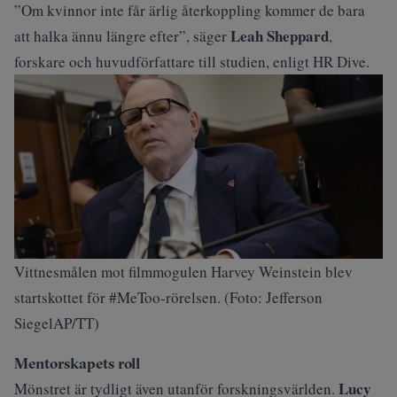
”Om kvinnor inte får ärlig återkoppling kommer de bara
Leah Sheppard
att halka ännu längre efter”, säger
,
forskare och huvudförfattare till studien, enligt
HR Dive
.
Vittnesmålen mot filmmogulen Harvey Weinstein blev
startskottet för #MeToo-rörelsen. (Foto: Jefferson
SiegelAP/TT)
Mentorskapets roll
Lucy
Mönstret är tydligt även utanför forskningsvärlden.