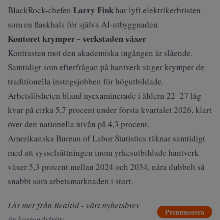
Larry Fink
BlackRock-chefen
har lyft elektrikerbristen
som en flaskhals för själva AI-utbyggnaden.
Kontoret krymper – verkstaden växer
Kontrasten mot den akademiska ingången är slående.
Samtidigt som efterfrågan på hantverk stiger krymper de
traditionella instegsjobben för högutbildade.
Arbetslösheten bland nyexaminerade i åldern 22–27 låg
kvar på cirka 5,7 procent under första kvartalet 2026, klart
över den nationella nivån på 4,3 procent.
Amerikanska Bureau of Labor Statistics räknar samtidigt
med att sysselsättningen inom yrkesutbildade hantverk
växer 5,3 procent mellan 2024 och 2034, nära dubbelt så
snabbt som arbetsmarknaden i stort.
Läs mer från Realtid - vårt nyhetsbrev
Prenumerera
är kostnadsfritt: