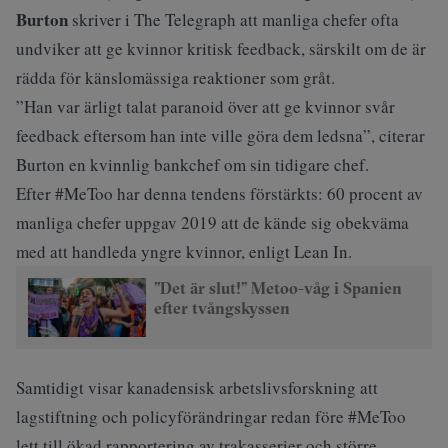
Burton
skriver i
The Telegraph
att manliga chefer ofta
undviker att ge kvinnor kritisk feedback, särskilt om de är
rädda för känslomässiga reaktioner som gråt.
”Han var ärligt talat paranoid över att ge kvinnor svår
feedback eftersom han inte ville göra dem ledsna”, citerar
Burton en kvinnlig bankchef om sin tidigare chef.
Efter #MeToo har denna tendens förstärkts: 60 procent av
manliga chefer uppgav 2019 att de kände sig obekväma
med att handleda yngre kvinnor, enligt
Lean In
.
”Det är slut!” Metoo-våg i Spanien
efter tvångskyssen
Samtidigt visar kanadensisk arbetslivsforskning att
lagstiftning och policyförändringar redan före #MeToo
lett till ökad rapportering av trakasserier och större