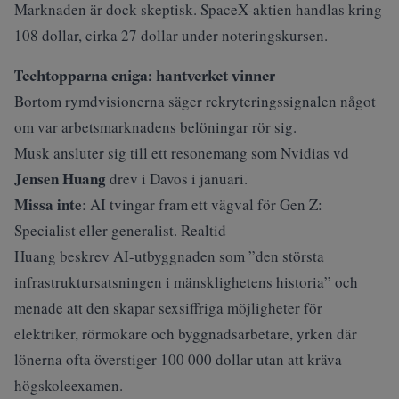
Marknaden är dock skeptisk. SpaceX-aktien handlas kring
108 dollar, cirka 27 dollar under noteringskursen.
Techtopparna eniga: hantverket vinner
Bortom rymdvisionerna säger rekryteringssignalen något
om var arbetsmarknadens belöningar rör sig.
Musk ansluter sig till ett resonemang som Nvidias vd
Jensen Huang
drev i
Davos i januari
.
Missa inte
:
AI tvingar fram ett vägval för Gen Z:
Specialist eller generalist. Realtid
Huang beskrev AI-utbyggnaden som ”den största
infrastruktursatsningen i mänsklighetens historia” och
menade att den skapar sexsiffriga möjligheter för
elektriker, rörmokare och byggnadsarbetare, yrken där
lönerna ofta överstiger 100 000 dollar utan att kräva
högskoleexamen.