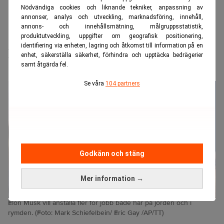
Nödvändiga cookies och liknande tekniker, anpassning av
annonser, analys och utveckling, marknadsföring, innehåll,
annons- och innehållsmätning, målgruppsstatistik,
Realtid.se
Karriär & ledarskap
produktutveckling, uppgifter om geografisk positionering,
identifiering via enheten, lagring och åtkomst till information på en
Musk vill ha hantverkare – till jobb
enhet, säkerställa säkerhet, förhindra och upptäcka bedrägerier
samt åtgärda fel.
"utanför jorden"
Se våra
104 partners
Godkänn och stäng
Mer information →
Elon Musk vill anställa fler för jobb både här på jorden och i
rymden. (Foto: Mark Schiefelbein/ Eric Gay /AP/TT)