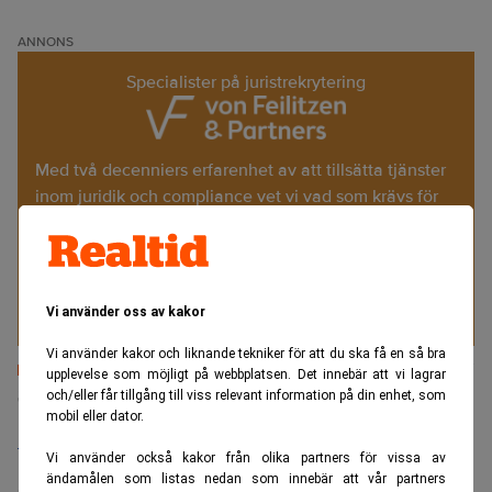
ANNONS
Specialister på juristrekrytering
Med två decenniers erfarenhet av att tillsätta tjänster
inom juridik och compliance vet vi vad som krävs för
att lyckas med affärskritiska tillsättningar. Träffsäkert.
Tryggt. Resultatdrivet.
Läs mer
Vi använder oss av kakor
Vi använder kakor och liknande tekniker för att du ska få en så bra
upplevelse som möjligt på webbplatsen. Det innebär att vi lagrar
Senaste lediga jobben
och/eller får tillgång till viss relevant information på din enhet, som
mobil eller dator.
Bolagsjurist till Eltel AB
Vi använder också kakor från olika partners för vissa av
Placering:
Bromma, Stockholm
ändamålen som listas nedan som innebär att vår partners