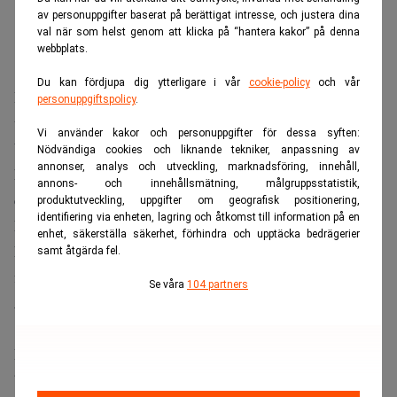
av personuppgifter baserat på berättigat intresse, och justera dina
val när som helst genom att klicka på “hantera kakor” på denna
webbplats.
Du kan fördjupa dig ytterligare i vår
cookie-policy
och vår
Bolaget visade sig ha skulder på nästan 6 miljoner kronor,
personuppgiftspolicy
.
varav 4 miljoner i skatteskulder.
Vi använder kakor och personuppgifter för dessa syften:
Vid förrättningen hittade myndigheten bara 202 000
Nödvändiga cookies och liknande tekniker, anpassning av
annonser, analys och utveckling, marknadsföring, innehåll,
kronor. Det räckte inte ens för att betala tidigare anställda
annons- och innehållsmätning, målgruppsstatistik,
eller leverantörer.
produktutveckling, uppgifter om geografisk positionering,
identifiering via enheten, lagring och åtkomst till information på en
Borg och Åbjörnsson användes i marknadsföring
enhet, säkerställa säkerhet, förhindra och upptäcka bedrägerier
Enligt Realtid marknadsfördes RG tidigare av tidigare
samt åtgärda fel.
Anders Borg
Rolf
finansministern
och KD-politikern
Se våra
104 partners
Åbjörnsson
.
Deras medverkan användes i bolagets marknadsföring och
bidrog enligt tidigare rapportering till att ge verksamheten