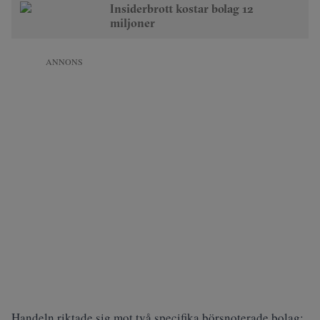
Insiderbrott kostar bolag 12
miljoner
ANNONS
Handeln riktade sig mot två specifika börsnoterade bolag: