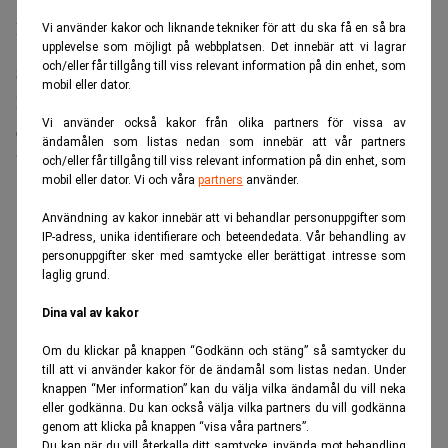
En fastighetsägare beskriver Cederlöf som ”en målvakt”.
Vi använder kakor och liknande tekniker för att du ska få en så bra
upplevelse som möjligt på webbplatsen. Det innebär att vi lagrar
och/eller får tillgång till viss relevant information på din enhet, som
Stora skulder när kronofogden frös konton
mobil eller dator.
Enligt tidigare rapportering från
Realtid
kollapsade RG:s
Vi använder också kakor från olika partners för vissa av
ekonomi långt innan konkursen. Kronofogden frös
ändamålen som listas nedan som innebär att vår partners
bolagets konton och utmätte tillgångarna.
och/eller får tillgång till viss relevant information på din enhet, som
mobil eller dator. Vi och våra
partners
använder.
ANNONS
Användning av kakor innebär att vi behandlar personuppgifter som
IP-adress, unika identifierare och beteendedata. Vår behandling av
personuppgifter sker med samtycke eller berättigat intresse som
laglig grund.
Dina val av kakor
Om du klickar på knappen “Godkänn och stäng” så samtycker du
till att vi använder kakor för de ändamål som listas nedan. Under
knappen “Mer information” kan du välja vilka ändamål du vill neka
eller godkänna. Du kan också välja vilka partners du vill godkänna
genom att klicka på knappen “visa våra partners”.
Du kan när du vill återkalla ditt samtycke, invända mot behandling