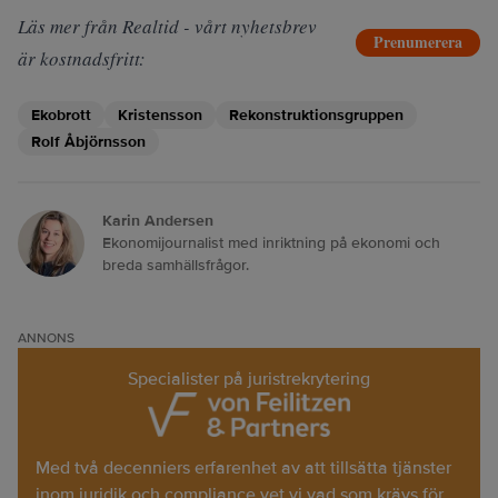
Läs mer från Realtid - vårt nyhetsbrev
Prenumerera
är kostnadsfritt:
Ekobrott
Kristensson
Rekonstruktionsgruppen
Rolf Åbjörnsson
Karin Andersen
Ekonomijournalist med inriktning på ekonomi och
breda samhällsfrågor.
ANNONS
Specialister på juristrekrytering
Med två decenniers erfarenhet av att tillsätta tjänster
inom juridik och compliance vet vi vad som krävs för