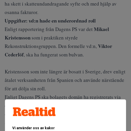
ha skett i skatteundandragande syfte och med hjälp av
osanna fakturor.
Uppgifter: vd:n hade en underordnad roll
Mikael
Enligt rapportering från
Dagens PS
var det
Kristensson
som i praktiken styrde
Viktor
Rekonstruktionsgruppen.
Den formelle vd:n,
Cederlöf
, ska ha fungerat som bulvan.
Kristensson som inte längre är bosatt i Sverige, drev enligt
åtalet verksamheten från Spanien och använde närstående
för att dölja sin roll.
Enligt Dagens PS ska bolagets domän ha registrerats via
ett bolag på Cypern och kunnat koppas till Kristenssons
dotter. Hyreskontraktet för företagets kontor skrevs under
av Kristensson själv.
Vi använder oss av kakor