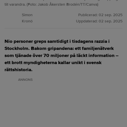
till varandra. (Foto: Jakob Åkersten Brodén/TT/Canva)
Simon
Publicerad:
02 sep. 2025
Kronö
Uppdaterad:
02 sep. 2025
Nio personer greps samtidigt i tisdagens razzia i
Stockholm. Bakom gripandena: ett familjenätverk
som tjänade över 70 miljoner på läckt information –
ett brott myndigheterna kallar unikt i svensk
rättshistoria.
ANNONS