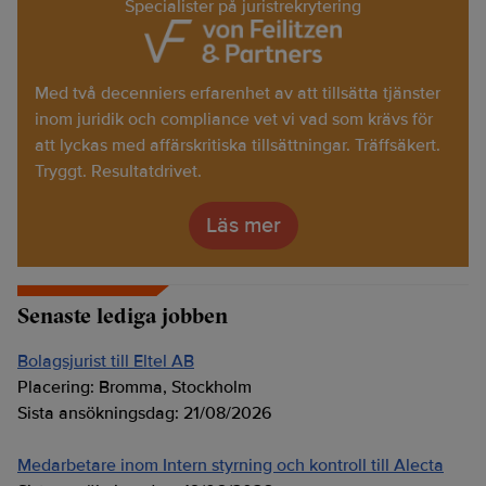
Specialister på juristrekrytering
Med två decenniers erfarenhet av att tillsätta tjänster
inom juridik och compliance vet vi vad som krävs för
att lyckas med affärskritiska tillsättningar. Träffsäkert.
Tryggt. Resultatdrivet.
Läs mer
Senaste lediga jobben
Bolagsjurist till Eltel AB
Placering:
Bromma, Stockholm
Sista ansökningsdag:
21/08/2026
Medarbetare inom Intern styrning och kontroll till Alecta