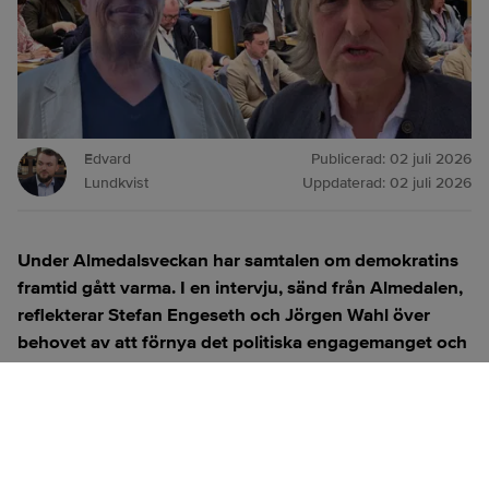
Edvard
Publicerad:
02 juli 2026
Lundkvist
Uppdaterad:
02 juli 2026
Under Almedalsveckan har samtalen om demokratins
framtid gått varma. I en intervju, sänd från Almedalen,
reflekterar Stefan Engeseth och Jörgen Wahl över
behovet av att förnya det politiska engagemanget och
hur modern teknik kan användas för att överbrygga
klyftan mellan medborgare och beslutsfattare.
Titta på
videosidan
för en ren videoupplevelse.
ANNONS