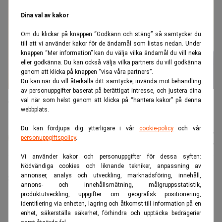
Dina val av kakor
Om du klickar på knappen “Godkänn och stäng” så samtycker du
till att vi använder kakor för de ändamål som listas nedan. Under
knappen “Mer information” kan du välja vilka ändamål du vill neka
eller godkänna. Du kan också välja vilka partners du vill godkänna
genom att klicka på knappen “visa våra partners”.
Du kan när du vill återkalla ditt samtycke, invända mot behandling
av personuppgifter baserat på berättigat intresse, och justera dina
Louise Brorsson Salomon vd och Managing Partner Stockholm på
val när som helst genom att klicka på “hantera kakor” på denna
Vinge och Henrik Dock, Managing Partner och styrelseledamot på
webbplats.
Mannheimer Swartling. (Foto: Vinge / Mannheimer Swartling)
Du kan fördjupa dig ytterligare i vår
cookie-policy
och vår
Johan
Publicerad:
07 aug. 2026
personuppgiftspolicy
.
Colliander
Uppdaterad:
07 aug. 2026
Vi använder kakor och personuppgifter för dessa syften:
Nödvändiga cookies och liknande tekniker, anpassning av
annonser, analys och utveckling, marknadsföring, innehåll,
Sveriges två största advokatbyråer utvecklas åt olika
annons- och innehållsmätning, målgruppsstatistik,
håll. Mannheimer Swartling lägger ännu ett rekordår
produktutveckling, uppgifter om geografisk positionering,
bakom sig och passerar tvåmiljardersgränsen, medan
identifiering via enheten, lagring och åtkomst till information på en
enhet, säkerställa säkerhet, förhindra och upptäcka bedrägerier
konkurrenten Vinge ser omsättningen backa från