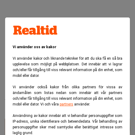
Vi använder oss av kakor
Vi använder kakor och liknande tekniker för att du ska få en så bra
upplevelse som möjligt på webbplatsen. Det innebär att vi lagrar
och/eller får tillgång till viss relevant information på din enhet, som
mobil eller dator.
Vi använder också kakor från olika partners för vissa av
Realtid.se
Juridik
ändamålen som listas nedan som innebär att vår partners
och/eller får tillgång till viss relevant information på din enhet, som
Vinge tappar mark – Mannheimer
mobil eller dator. Vi och våra
partners
använder.
Swartling drar ifrån
Användning av kakor innebär att vi behandlar personuppgifter som
IP-adress, unika identifierare och beteendedata. Vår behandling av
personuppgifter sker med samtycke eller berättigat intresse som
laglig grund.