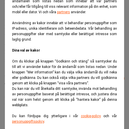
konsekvenser… Så fort du får en rekommendation som
ändamålen som listas nedan som innebär att vår partners
och/eller får tillgång till viss relevant information på din enhet, som
inte speglar den verkliga bilden tappar du förtroendet”,
mobil eller dator. Vi och våra
partners
använder.
säger han till Realtid.
Användning av kakor innebär att vi behandlar personuppgifter som
Framtidens jurist kommer sannolikt att vara lika mycket
IP-adress, unika identifierare och beteendedata. Vår behandling av
teknolog som juridisk expert – och för den som inte
personuppgifter sker med samtycke eller berättigat intresse som
laglig grund.
anpassar sig kan domen bli hård.
Läs även:
Dina val av kakor
Fjällstuga och kryptiska samtal – Nasdaq-
mannen åtalas för insiderhandel. Realtid
Om du klickar på knappen “Godkänn och stäng” så samtycker du
till att vi använder kakor för de ändamål som listas nedan. Under
knappen “Mer information” kan du välja vilka ändamål du vill neka
Läs mer från Realtid - vårt nyhetsbrev
Prenumerera
eller godkänna. Du kan också välja vilka partners du vill godkänna
är kostnadsfritt:
genom att klicka på knappen “visa våra partners”.
Du kan när du vill återkalla ditt samtycke, invända mot behandling
av personuppgifter baserat på berättigat intresse, och justera dina
Advokatbranschen
AI
Artificiell intelligens
val när som helst genom att klicka på “hantera kakor” på denna
Juristbranschen
webbplats.
Du kan fördjupa dig ytterligare i vår
cookie-policy
och vår
personuppgiftspolicy
.
Simon Kronö