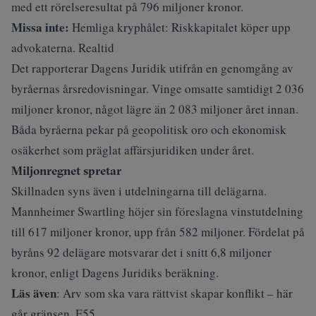
med ett rörelseresultat på 796 miljoner kronor.
Missa inte:
Hemliga kryphålet: Riskkapitalet köper upp
advokaterna. Realtid
Det
rapporterar Dagens Juridik
utifrån en genomgång av
byråernas årsredovisningar. Vinge omsatte samtidigt 2 036
miljoner kronor, något lägre än 2 083 miljoner året innan.
Båda byråerna pekar på geopolitisk oro och ekonomisk
osäkerhet som präglat affärsjuridiken under året.
Miljonregnet spretar
Skillnaden syns även i utdelningarna till delägarna.
Mannheimer Swartling höjer sin föreslagna vinstutdelning
till 617 miljoner kronor, upp från 582 miljoner. Fördelat på
byråns 92 delägare motsvarar det i snitt 6,8 miljoner
kronor, enligt
Dagens Juridiks beräkning
.
Läs även
:
Arv som ska vara rättvist skapar konflikt – här
går gränsen. E55