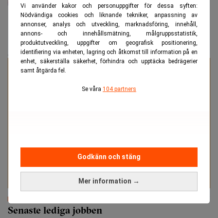
Realtids redaktionschef. Journalist med över tio års
Vi använder kakor och personuppgifter för dessa syften:
erfarenhet. Tidigare på bland annat Aftonbladet, Omni
Nödvändiga cookies och liknande tekniker, anpassning av
och Dagens Nyheter.
annonser, analys och utveckling, marknadsföring, innehåll,
annons- och innehållsmätning, målgruppsstatistik,
produktutveckling, uppgifter om geografisk positionering,
identifiering via enheten, lagring och åtkomst till information på en
ANNONS
enhet, säkerställa säkerhet, förhindra och upptäcka bedrägerier
Specialister på juristrekrytering
samt åtgärda fel.
Se våra
104 partners
Med två decenniers erfarenhet av att tillsätta tjänster
inom juridik och compliance vet vi vad som krävs för
att lyckas med affärskritiska tillsättningar. Träffsäkert.
Tryggt. Resultatdrivet.
Godkänn och stäng
Läs mer
Mer information →
Senaste lediga jobben