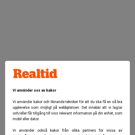
Vi använder oss av kakor
Så snabbt har AI erövrat juridiken
Vi använder kakor och liknande tekniker för att du ska få en så bra
upplevelse som möjligt på webbplatsen. Det innebär att vi lagrar
och/eller får tillgång till viss relevant information på din enhet, som
mobil eller dator.
”Minsta lilla hallucination leder till oerhörda
Vi använder också kakor från olika partners för vissa av