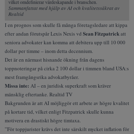
vilket omdefinierar värdeskapande i branschen.
Sammanfattat med hjälp av AI och kvalitetssäkrat av
Realtid
I en prognos som skulle få många företagsledare att kippa
Sean Fitzpatrick
efter andan förutspår Lexis Nexis vd
att
seniora advokater kan komma att debitera upp till 10 000
dollar per timme – inom detta decennium.
Det är en närmast hisnande ökning från dagens
toppnoteringar på cirka 2 100 dollar i timmen bland USA:s
mest framgångsrika advokatbyråer.
Missa inte:
AI – en juridisk superkraft som kräver
mänsklig eftertanke. Realtid TV
Bakgrunden är att AI möjliggör ett arbete av högre kvalitet
på kortare tid, vilket enligt Fitzpatrick skulle kunna
motivera en drastiskt högre timtaxa.
”För toppjurister krävs det inte särskilt mycket inflation för