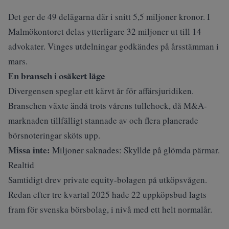
Det ger de 49 delägarna där i snitt 5,5 miljoner kronor. I
Malmökontoret delas ytterligare 32 miljoner ut till 14
advokater. Vinges utdelningar godkändes på årsstämman i
mars.
En bransch i osäkert läge
Divergensen speglar ett kärvt år för affärsjuridiken.
Branschen
växte ändå
trots vårens tullchock, då M&A-
marknaden tillfälligt stannade av och flera planerade
börsnoteringar sköts upp.
Missa inte:
Miljoner saknades: Skyllde på glömda pärmar.
Realtid
Samtidigt drev private equity-bolagen på utköpsvågen.
Redan efter tre kvartal 2025 hade 22 uppköpsbud lagts
fram för svenska börsbolag, i nivå med ett helt normalår.