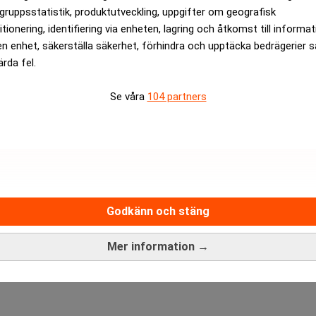
linvesteringarna kraftigt. Alphabet väntas i år lägga upp till 190
gruppsstatistik, produktutveckling, uppgifter om geografisk
itionering, identifiering via enheten, lagring och åtkomst till informa
 jämfört med för bara några år sedan.
en enhet, säkerställa säkerhet, förhindra och upptäcka bedrägerier 
lväxten överväger Google både effektiviseringar, användarbegrä
ärda fel.
innehåll integreras i AI-svaren.
Se våra
104 partners
ANNONS
Godkänn och stäng
Mer information →