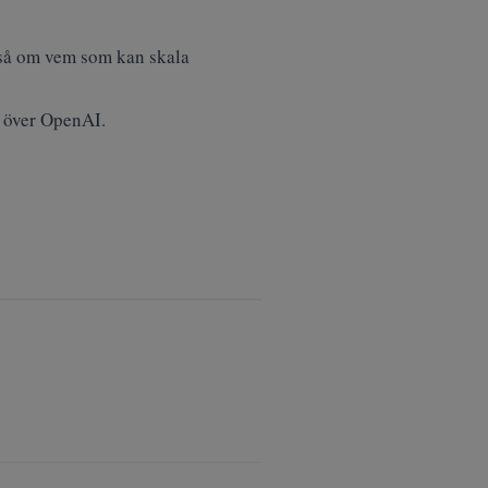
kså om vem som kan skala
g över OpenAI.