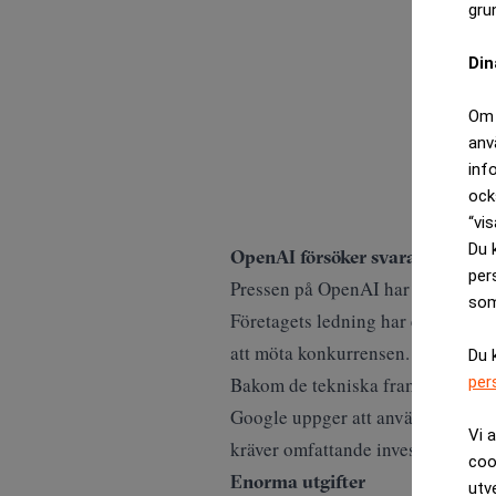
gru
Din
Om 
anv
inf
ock
“vis
Du 
OpenAI försöker svara
per
Pressen på OpenAI har ökat i tak
som
Företagets ledning har enligt upp
att möta konkurrensen.
Du 
Bakom de tekniska framstegen vä
per
Google uppger att användningen av 
Vi 
kräver omfattande investeringar i
coo
Enorma utgifter
utv