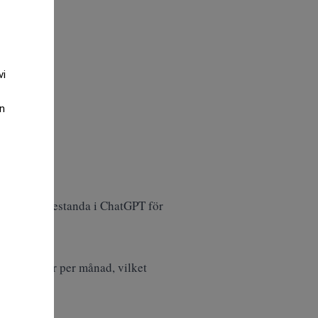
vi
an
örbättrad prestanda i ChatGPT för
kvadriljoner per månad, vilket