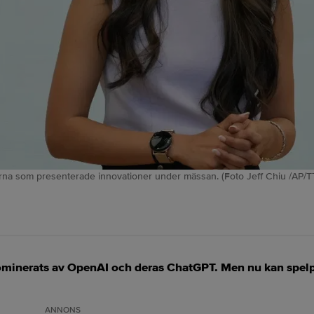
rna som presenterade innovationer under mässan. (Foto Jeff Chiu /AP/TT
dominerats av OpenAI och deras ChatGPT. Men nu kan spelp
ANNONS