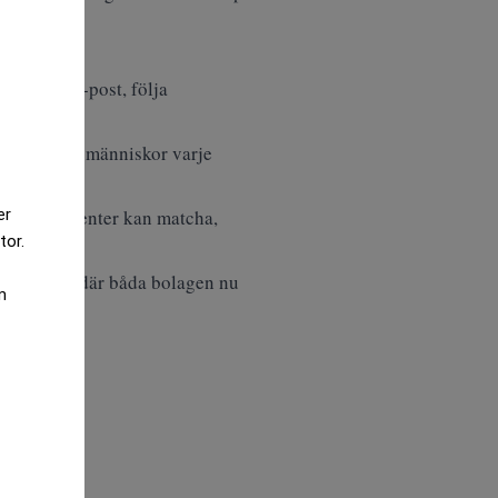
, sortera e-post, följa
00 miljoner människor varje
 få konkurrenter kan matcha,
er
tor.
AI-agenter, där båda bolagen nu
m
itet.