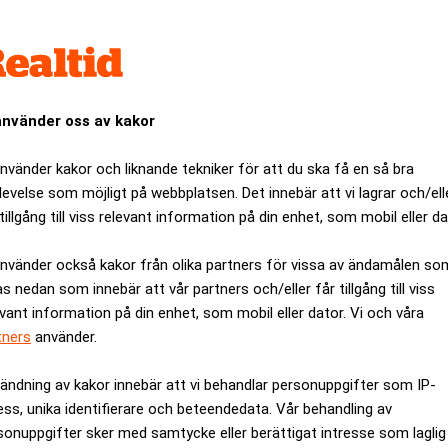
 utan också utföra uppgifter självständigt, som att planera resor
la information löpande.
använder oss av kakor
Googles enorma användarbas. Gemini-appen används av omkring 9
ver tre miljarder användare globalt.
använder kakor och liknande tekniker för att du ska få en så bra
ök och andra kärntjänster får Google en distributionsfördel som
levelse som möjligt på webbplatsen. Det innebär att vi lagrar och/ell
tillgång till viss relevant information på din enhet, som mobil eller da
d OpenAI allt mer från generella chatbotar till specialiserade 
använder också kakor från olika partners för vissa av ändamålen so
mer komplexa arbetsflöden, särskilt inom kodning och produktiv
as nedan som innebär att vår partners och/eller får tillgång till viss
evant information på din enhet, som mobil eller dator. Vi och våra
ANNONS
tners
använder.
ändning av kakor innebär att vi behandlar personuppgifter som IP-
ess, unika identifierare och beteendedata. Vår behandling av
sonuppgifter sker med samtycke eller berättigat intresse som laglig