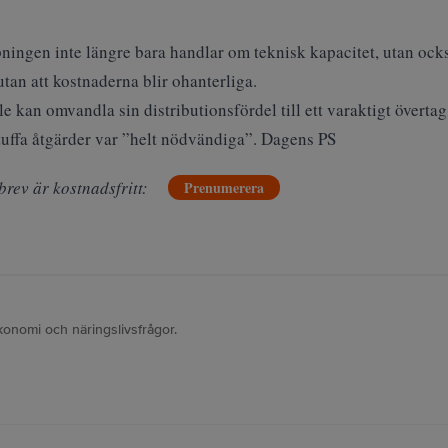
pningen inte längre bara handlar om teknisk kapacitet, utan oc
utan att kostnaderna blir ohanterliga.
e kan omvandla sin distributionsfördel till ett varaktigt överta
tuffa åtgärder var ”helt nödvändiga”. Dagens PS
brev är kostnadsfritt:
Prenumerera
konomi och näringslivsfrågor.