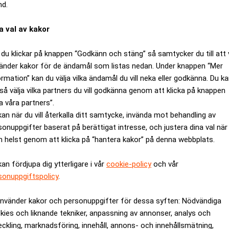
nd.
a val av kakor
du klickar på knappen “Godkänn och stäng” så samtycker du till att 
änder kakor för de ändamål som listas nedan. Under knappen “Mer
ormation” kan du välja vilka ändamål du vill neka eller godkänna. Du k
så välja vilka partners du vill godkänna genom att klicka på knappen
a våra partners”.
kan när du vill återkalla ditt samtycke, invända mot behandling av
sonuppgifter baserat på berättigat intresse, och justera dina val när
t med
Googles framsteg
.
 helst genom att klicka på “hantera kakor” på denna webbplats.
gifter prioriterat utvecklingen av mer avancerade agenter och f
kan fördjupa dig ytterligare i vår
cookie-policy
och vår
xer dock en annan utmaning snabbt, nämligen kostnaderna.
sonuppgiftspolicy
.
AI, mätt i så kallade tokens, har ökat explosionsartat till 3,2 
använder kakor och personuppgifter för dessa syften: Nödvändiga
 beräkningskapacitet.
kies och liknande tekniker, anpassning av annonser, analys och
eckling, marknadsföring, innehåll, annons- och innehållsmätning,