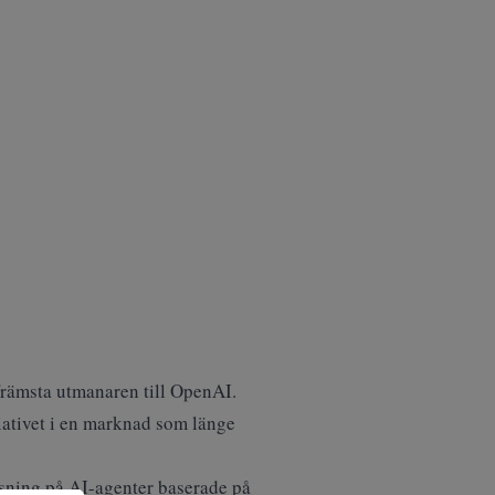
rämsta utmanaren till OpenAI
.
iativet i en marknad som länge
tsning på AI-agenter baserade på