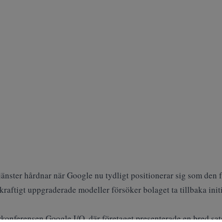
ster hårdnar när Google nu tydligt positionerar sig som
den f
raftigt uppgraderade modeller försöker bolaget ta tillbaka init
konferensen Google I/O, där företaget presenterade en bred sa