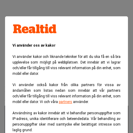
Vi använder oss av kakor
Vi använder kakor och liknande tekniker för att du ska få en så bra
upplevelse som möjligt på webbplatsen. Det innebär att vi lagrar
och/eller får tillgång till viss relevant information på din enhet, som
mobil eller dator.
Realtid.se
IT & tech
Vi använder också kakor från olika partners för vissa av
Indien rasar mot Zuckerberg – Metas
ändamålen som listas nedan som innebär att vår partners
ansvarsskydd på spel
och/eller får tillgång till viss relevant information på din enhet, som
mobil eller dator. Vi och våra
partners
använder.
Användning av kakor innebär att vi behandlar personuppgifter som
IP-adress, unika identifierare och beteendedata. Vår behandling av
personuppgifter sker med samtycke eller berättigat intresse som
laglig grund.