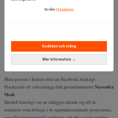
Se våra
104 partners
Godkänn och stäng
Mer information →
Meta pressas i Indien efter att Facebook felaktigt
Narendra
blockerade ett videoinlägg från premiärminister
Modi
.
Särskilt känsligt var att inlägget riktade sig till de
studenter som deltagit i de uppmärksammade protesterna,
som fått internationell spridning och där sociala medier