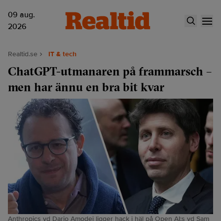
09 aug.
2026
Realtid.se
IT & tech
ChatGPT-utmanaren på frammarsch –
men har ännu en bra bit kvar
Anthropics vd Dario Amodei ligger hack i häl på Open AI:s vd Sam