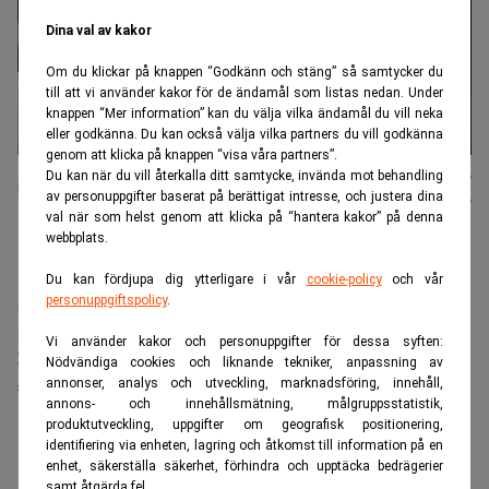
Dina val av kakor
Om du klickar på knappen “Godkänn och stäng” så samtycker du
till att vi använder kakor för de ändamål som listas nedan. Under
knappen “Mer information” kan du välja vilka ändamål du vill neka
eller godkänna. Du kan också välja vilka partners du vill godkänna
genom att klicka på knappen “visa våra partners”.
Karin
Publicerad:
08 aug. 2026
Du kan när du vill återkalla ditt samtycke, invända mot behandling
av personuppgifter baserat på berättigat intresse, och justera dina
Andersen
Uppdaterad:
08 aug. 2026
val när som helst genom att klicka på “hantera kakor” på denna
webbplats.
Meta krishanterar i Indien efter att ett inlägg från
Du kan fördjupa dig ytterligare i vår
cookie-policy
och vår
premiärminister Narendra Modi felaktigt stoppats. En
personuppgiftspolicy
.
parlamentarisk panel kräver en ursäkt från Mark
Vi använder kakor och personuppgifter för dessa syften:
Zuckerberg och varnar för att bolagets juridiska
Nödvändiga cookies och liknande tekniker, anpassning av
skydd kan dras in.
annonser, analys och utveckling, marknadsföring, innehåll,
annons- och innehållsmätning, målgruppsstatistik,
ANNONS
produktutveckling, uppgifter om geografisk positionering,
identifiering via enheten, lagring och åtkomst till information på en
enhet, säkerställa säkerhet, förhindra och upptäcka bedrägerier
samt åtgärda fel.