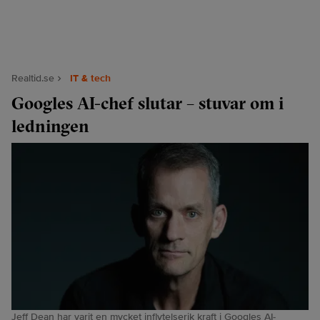
Realtid.se
IT & tech
Googles AI-chef slutar – stuvar om i
ledningen
Jeff Dean har varit en mycket inflytelserik kraft i Googles AI-