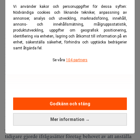
Vi använder kakor och personuppgifter för dessa syften:
Nödvändiga cookies och liknande tekniker, anpassning av
annonser, analys och utveckling, marknadsföring, innehåll,
annons- och innehållsmätning, målgruppsstatistik,
produktutveckling, uppgifter om geografisk positionering,
Färre praktikplatser för yngre
identifiering via enheten, lagring och åtkomst till information på en
enhet, säkerställa säkerhet, förhindra och upptäcka bedrägerier
Enligt en färsk rapport i
Fortune
minskar antalet
samt åtgärda fel.
praktikplatser i USA, samtidigt som företag drar ned på
Se våra
104 partners
nyanställningar bland yngre medarbetare.
Missa inte:
”Fyra krig samtidigt” – norska oljefonden
varnar för splittrad värld. Realtid
Antalet annonserade praktikplatser har minskat med 15
procent de senaste två åren, enligt rekryteringsplattformen
Godkänn och stäng
Handshake.
”Med AI-agenter som kan utföra mycket av det arbete som
Mer information →
juniora analytiker, konsulter och andra kunskapsarbetare
tidigare gjorde ifrågasätter företag behovet av att anställa