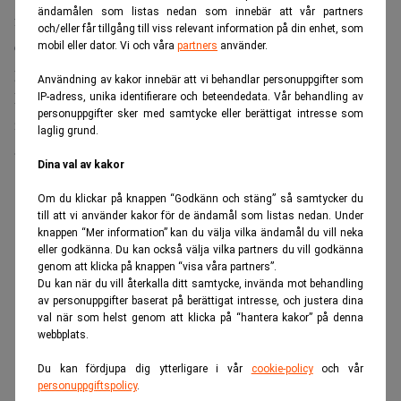
ändamålen som listas nedan som innebär att vår partners
fram interna enkäter som visar att medarbetarnas
och/eller får tillgång till viss relevant information på din enhet, som
effektivitet enligt deras egen uppskattning ökat med 15
mobil eller dator. Vi och våra
partners
använder.
procent, enligt fondens årsrapport för 2024.
Användning av kakor innebär att vi behandlar personuppgifter som
Men medan AI lyfter effektiviteten på ledande
IP-adress, unika identifierare och beteendedata. Vår behandling av
personuppgifter sker med samtycke eller berättigat intresse som
institutioner väcker utvecklingen också oro för framtidens
laglig grund.
arbetsmarknad, särskilt för unga.
Dina val av kakor
ANNONS
Om du klickar på knappen “Godkänn och stäng” så samtycker du
till att vi använder kakor för de ändamål som listas nedan. Under
knappen “Mer information” kan du välja vilka ändamål du vill neka
eller godkänna. Du kan också välja vilka partners du vill godkänna
genom att klicka på knappen “visa våra partners”.
Du kan när du vill återkalla ditt samtycke, invända mot behandling
av personuppgifter baserat på berättigat intresse, och justera dina
val när som helst genom att klicka på “hantera kakor” på denna
webbplats.
Du kan fördjupa dig ytterligare i vår
cookie-policy
och vår
personuppgiftspolicy
.