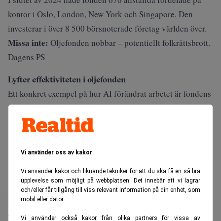
kontor i Oslo, London, New York och Singapore. Den
investerar i över 8 500 börsnoterade företag världen över.
Missa inte:
Oljefonden nobbar – potentiellt folkrättsbrott.
Dagens PS
Lyfter effektiviteten i oljefonden
Ett konkret exempel på hur AI förändrat arbetet är fondens
övervakning av nyheter om sina investeringar på 16 olika
språk.
Ett arbete som tidigare tog dagar sker nu på bara tio
minuter – tack vare AI.
Vi använder oss av kakor
Nästan en tredjedel anställda
Vi använder kakor och liknande tekniker för att du ska få en så bra
smusslar med AI
upplevelse som möjligt på webbplatsen. Det innebär att vi lagrar
och/eller får tillgång till viss relevant information på din enhet, som
mobil eller dator.
Tangen är en uttalad förespråkare för AI och lyfter ofta
Vi använder också kakor från olika partners för vissa av