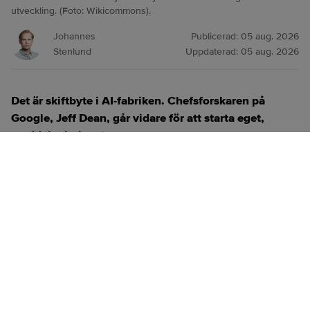
utveckling. (Foto: Wikicommons).
Johannes
Publicerad:
05 aug. 2026
Stenlund
Uppdaterad:
05 aug. 2026
Det är skiftbyte i AI-fabriken. Chefsforskaren på
Google, Jeff Dean, går vidare för att starta eget,
meddelar bolaget.
ANNONS