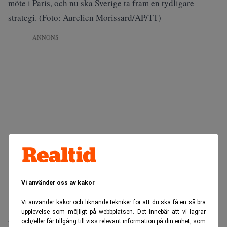
möte i Paris, och nu ska Sverige ta fram en tydligare
strategi. (Foto: Aurelien Morissard/AP/TT)
ANNONS
Vi använder oss av kakor
Vi använder kakor och liknande tekniker för att du ska få en så bra
upplevelse som möjligt på webbplatsen. Det innebär att vi lagrar
AI Sweden, det nationella centret för tillämpad AI,
och/eller får tillgång till viss relevant information på din enhet, som