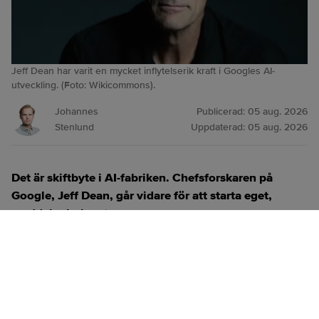
Jeff Dean har varit en mycket inflytelserik kraft i Googles AI-
utveckling. (Foto: Wikicommons).
Johannes
Publicerad:
05 aug. 2026
Stenlund
Uppdaterad:
05 aug. 2026
Det är skiftbyte i AI-fabriken. Chefsforskaren på
Google, Jeff Dean, går vidare för att starta eget,
meddelar bolaget.
ANNONS