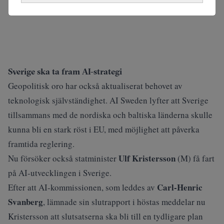
Sverige ska ta fram AI-strategi
Geopolitisk oro har också aktualiserat behovet av
teknologisk självständighet. AI Sweden lyfter att Sverige
tillsammans med de nordiska och baltiska länderna skulle
kunna bli en stark röst i EU, med möjlighet att påverka
framtida reglering.
Ulf Kristersson
Nu försöker också statminister
(M) få fart
på AI-utvecklingen i Sverige.
Carl-Henric
Efter att AI-kommissionen, som leddes av
Svanberg
, lämnade sin slutrapport i höstas meddelar nu
Kristersson att slutsatserna ska bli till en tydligare plan