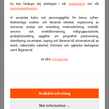
Sweden, inte minst för att lära av andras erfarenheter.
Du kan fördjupa dig ytterligare i vår
cookie-policy
och vår
personuppgiftspolicy
.
Samtidigt pekar organisationen på att sektorer med
tillgång till stora datamängder – som finans, telekom och
Vi använder kakor och personuppgifter för dessa syften:
Nödvändiga cookies och liknande tekniker, anpassning av
läkemedel – ligger i framkant.
annonser, analys och utveckling, marknadsföring, innehåll,
annons- och innehållsmätning, målgruppsstatistik,
AI lär sig språk på samma sätt som
produktutveckling, uppgifter om geografisk positionering,
vi
identifiering via enheten, lagring och åtkomst till information på en
enhet, säkerställa säkerhet, förhindra och upptäcka bedrägerier
samt åtgärda fel.
ANNONS
Se våra
104 partners
Godkänn och stäng
Mer information →