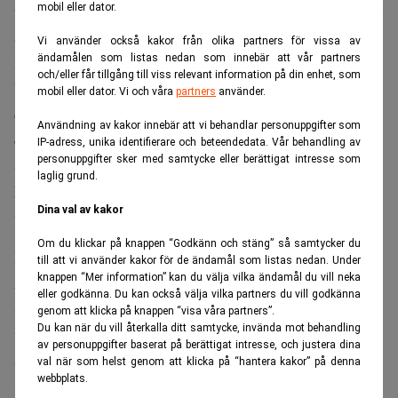
understryker att utvecklingen går för långsamt på grund av
mobil eller dator.
att det saknas starkt engagemang från högsta
Vi använder också kakor från olika partners för vissa av
ändamålen som listas nedan som innebär att vår partners
ledningsnivå.
och/eller får tillgång till viss relevant information på din enhet, som
”Vi har från start sagt att det är bråttom. Och det säger vi
mobil eller dator. Vi och våra
partners
använder.
definitivt fortfarande. Men vi har styrkor att bygga på och
Användning av kakor innebär att vi behandlar personuppgifter som
det finns en enorm vilja att dela med sig och samarbeta i
IP-adress, unika identifierare och beteendedata. Vår behandling av
personuppgifter sker med samtycke eller berättigat intresse som
Martin Svensson
Sverige”, säger vd:n
.
laglig grund.
Missa inte:
Stockholm storsatsar på AI – trots kritikernas
Dina val av kakor
varningar. Realtid
Om du klickar på knappen “Godkänn och stäng” så samtycker du
Bör inkludera fler delar
till att vi använder kakor för de ändamål som listas nedan. Under
knappen “Mer information” kan du välja vilka ändamål du vill neka
AI ses fortfarande ofta som ett it-ansvar, vilket enligt
eller godkänna. Du kan också välja vilka partners du vill godkänna
Svensson är ett misstag. För att tekniken ska kunna skapa
genom att klicka på knappen “visa våra partners”.
Du kan när du vill återkalla ditt samtycke, invända mot behandling
värde krävs ett helhetsgrepp som inkluderar
av personuppgifter baserat på berättigat intresse, och justera dina
affärsutveckling, juridik och förändringsledning.
val när som helst genom att klicka på “hantera kakor” på denna
webbplats.
Svenska företag har på senare tid visat ökat intresse för AI