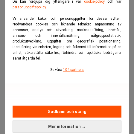
Placering:
Bromma, Stockholm
Du kan fördjupa dig ytterligare i vår
cookie-policy
och vår
personuppgiftspolicy
.
Sista ansökningsdag:
21/08/2026
Vi använder kakor och personuppgifter för dessa syften:
Medarbetare inom Intern styrning och kontroll till Alecta
Nödvändiga cookies och liknande tekniker, anpassning av
Sista ansökningsdag:
13/06/2026
annonser, analys och utveckling, marknadsföring, innehåll,
annons- och innehållsmätning, målgruppsstatistik,
produktutveckling, uppgifter om geografisk positionering,
identifiering via enheten, lagring och åtkomst till information på en
ANNONS
enhet, säkerställa säkerhet, förhindra och upptäcka bedrägerier
samt åtgärda fel.
Se våra
104 partners
Godkänn och stäng
Mer information →