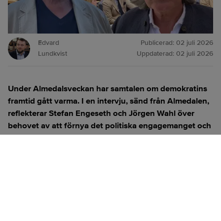
Edvard
Publicerad:
02 juli 2026
Lundkvist
Uppdaterad:
02 juli 2026
Under Almedalsveckan har samtalen om demokratins
framtid gått varma. I en intervju, sänd från Almedalen,
reflekterar Stefan Engeseth och Jörgen Wahl över
behovet av att förnya det politiska engagemanget och
hur modern teknik kan användas för att överbrygga
klyftan mellan medborgare och beslutsfattare.
Titta på
videosidan
för en ren videoupplevelse.
ANNONS