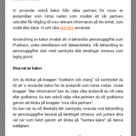
Missa inte:
Köprådet: Roger Akelius aktie kan stiga 39
Vi använder också kakor från olika partners för vissa av
procent. Dagens PS
ändamålen som listas nedan som innebär att vår partners
och/eller får tillgång till viss relevant information på din enhet, som
Läs mer från Realtid - vårt nyhetsbrev
mobil eller dator. Vi och våra
partners
använder.
Prenumerera
är kostnadsfritt:
Användning av kakor innebär att vi behandlar personuppgifter som
IP-adress, unika identifierare och beteendedata. Vår behandling av
personuppgifter sker med samtycke eller berättigat intresse som
Akelius
Castellum
Fastighetsbolag
Roger Akelius
laglig grund.
Dina val av kakor
Johannes Stenlund
Journalist med fokus på ekonomi och
Om du klickar på knappen “Godkänn och stäng” så samtycker du
näringslivsfrågor.
till att vi använder kakor för de ändamål som listas nedan. Under
knappen “Mer information” kan du välja vilka ändamål du vill neka
eller godkänna. Du kan också välja vilka partners du vill godkänna
genom att klicka på knappen “visa våra partners”.
Du kan när du vill återkalla ditt samtycke, invända mot behandling
av personuppgifter baserat på berättigat intresse, och justera dina
Senaste lediga jobben
val när som helst genom att klicka på “hantera kakor” på denna
webbplats.
Bolagsjurist till Eltel AB