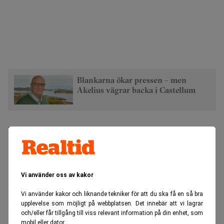
Blankarna ökar pressen – men
Akelius vägrar backa i Castellum
En översyn ska presenteras
Ahlsén väntas presentera sin strategiska översyn inom ett
par månader. Det handlar både om att identifiera svagare
marknader och om att se var bolaget kan växa vidare.
Vi använder oss av kakor
För investerarna lär det vara centralt att han lyckas
Vi använder kakor och liknande tekniker för att du ska få en så bra
positionera Castellum som en stabil aktör i ett
upplevelse som möjligt på webbplatsen. Det innebär att vi lagrar
och/eller får tillgång till viss relevant information på din enhet, som
fastighetsklimat som fortsatt präglas av osäkerhet.
mobil eller dator.