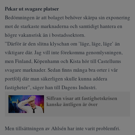
Pekar ut svagare platser
Bedömningen är att bolaget behöver skärpa sin exponering
mot de starkaste marknaderna och samtidigt hantera en
högre vakansrisk än i bostadssektorn.
”Därför är den slitna klyschan om ’läge, läge, läge’ än
viktigare där. Jag vill inte förekomma genomlysningen,
men Finland, Köpenhamn och Kista hör till Castellums
svagare marknader. Sedan finns många bra orter i vår
portfölj där man säkerligen skulle kunna addera
fastigheter”, säger han till
Dagens Industri
.
Siffran visar att fastighetskrisen
kanske äntligen är över
Men tillsättningen av Ahlsén har inte varit problemfri.