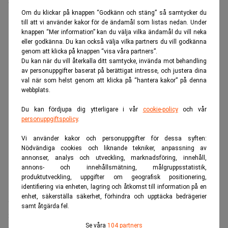
Om du klickar på knappen “Godkänn och stäng” så samtycker du
ANNONS
till att vi använder kakor för de ändamål som listas nedan. Under
knappen “Mer information” kan du välja vilka ändamål du vill neka
eller godkänna. Du kan också välja vilka partners du vill godkänna
genom att klicka på knappen “visa våra partners”.
Du kan när du vill återkalla ditt samtycke, invända mot behandling
av personuppgifter baserat på berättigat intresse, och justera dina
val när som helst genom att klicka på “hantera kakor” på denna
webbplats.
Du kan fördjupa dig ytterligare i vår
cookie-policy
och vår
personuppgiftspolicy
.
Vi använder kakor och personuppgifter för dessa syften:
Nödvändiga cookies och liknande tekniker, anpassning av
annonser, analys och utveckling, marknadsföring, innehåll,
annons- och innehållsmätning, målgruppsstatistik,
produktutveckling, uppgifter om geografisk positionering,
identifiering via enheten, lagring och åtkomst till information på en
enhet, säkerställa säkerhet, förhindra och upptäcka bedrägerier
Svenska företag har höjt det samlade jämställdhetsbetyget
samt åtgärda fel.
i år till 47 procent, från 41 procent 2019 och 36 procent
Se våra
104 partners