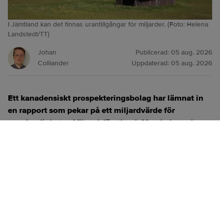
I Jämtland kan det finnas urantillgångar för miljarder. (Foto: Helena
Landstedt/TT)
Johan
Publicerad:
05 aug. 2026
Colliander
Uppdaterad:
05 aug. 2026
Ett kanadensiskt prospekteringsbolag har lämnat in
en rapport som pekar på ett miljardvärde för
uranfyndigheten Viken i Jämtland. Men bakom de
robusta siffrorna finns många antaganden och en
olöst strid om kommunalt inflytande.
ANNONS