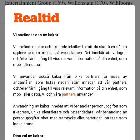
Entertainment Group (169), Wallenstam (170), Wihlborgs
(171) och Volvo (192). Kinnevik bedöms ha uppnått
jämställdhet på tre av fyra nivåer: i styrelsen,
koncernledningen och bland medarbetare. Det som också
Vi använder oss av kakor
får Kinnevik att sticka ut, enligt rapporten, är bolagets
könsneutrala föräldraledighet om 39 veckor till 100
Vi använder kakor och liknande tekniker för att du ska få en så bra
upplevelse som möjligt på webbplatsen. Det innebär att vi lagrar
procent av lönen.
och/eller får tillgång till viss relevant information på din enhet, som
mobil eller dator.
Källa: Equileap, Gender equality global report 2021
Vi använder också kakor från olika partners för vissa av
ändamålen som listas nedan som innebär att vår partners
Svenska företag rankas som världens tredje mest
och/eller får tillgång till viss relevant information på din enhet, som
jämställda företag med ett betyg om 47 procent, efter
mobil eller dator. Vi och våra
partners
använder.
Frankrike på förstaplatsen (51) och Spanien på
Användning av kakor innebär att vi behandlar personuppgifter som
andraplatsen (49). Sverige har även världens tredje högsta
IP-adress, unika identifierare och beteendedata. Vår behandling av
personuppgifter sker med samtycke eller berättigat intresse som
andel kvinnor i styrelser, på 37 procent, efter Frankrike
laglig grund.
(44) och Italien (38). Genomsnittet globalt uppgår till 25
Dina val av kakor
procent.