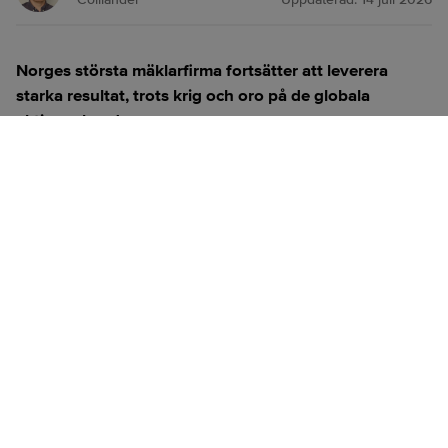
Norges största mäklarfirma fortsätter att leverera
starka resultat, trots krig och oro på de globala
aktiemarknaderna.
ANNONS