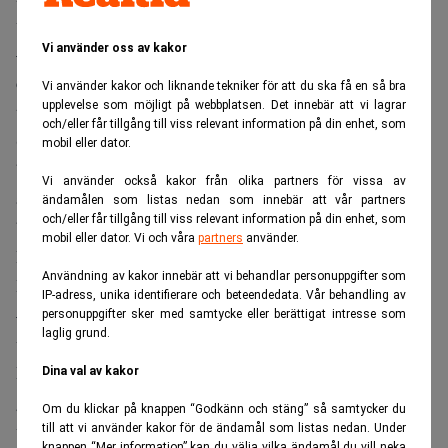
varför?
Vi använder oss av kakor
– Ja, det var fel från början att dra HQ:s banktillstånd och
det är ju också därför som den rättsliga processen inte lett
Vi använder kakor och liknande tekniker för att du ska få en så bra
upplevelse som möjligt på webbplatsen. Det innebär att vi lagrar
till några fällande domar. Jag håller med Daniel Stattin
och/eller får tillgång till viss relevant information på din enhet, som
(professor i bolagsrätt, reds anm) om att Finansinspektion
mobil eller dator.
borde ha stannat vid en varning. Det var en för stark
Vi använder också kakor från olika partners för vissa av
åtgärd att stänga banken. Jag tror att det var politiskt
ändamålen som listas nedan som innebär att vår partners
och/eller får tillgång till viss relevant information på din enhet, som
betingat.
mobil eller dator. Vi och våra
partners
använder.
På vilket sätt var det ett politiskt motiverat beslut att dra
Användning av kakor innebär att vi behandlar personuppgifter som
HQ:s tillstånd?
IP-adress, unika identifierare och beteendedata. Vår behandling av
– Finansinspektionen ville visa sin makt och då väljer man
personuppgifter sker med samtycke eller berättigat intresse som
laglig grund.
ut en bank som inte är för stor, men heller inte för liten.
Martin Andersson var relativt ny på sin post som
Dina val av kakor
generaldirektör för Finansinspektionen och Peter Norman
Om du klickar på knappen “Godkänn och stäng” så samtycker du
var ny finansmarknadsminister och det passade bådas
till att vi använder kakor för de ändamål som listas nedan. Under
knappen “Mer information” kan du välja vilka ändamål du vill neka