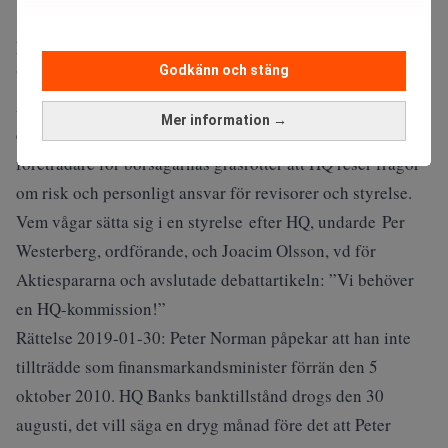
Läs mer:
Dan Brännström i förra veckans fredagspanel:
Godkänn och stäng
”Ett oerhört rättsosäkert system”
Även Aktiespararna har rest krav på en HQ-kommission. I
Mer information →
en
debattartikel i Svenska Dagbladet
i februari 2018 skrev
företrädare för börsägarnas gräsrötter att HQ reser frågor
om risk och personligt ansvar för revisorer och styrelse.
Vem vågar sätta sig i en styrelse efter HQ, undarde Per
Westerberg, ordförande, och Joacim Olsson, vd för
Aktiespararna och avslutade debattartikeln: ”Vi behöver
en HQ-kommission!”
Rättelse 2019-01-30: Peter Norman påpekar att han inte
tillträdde som finansmarkandsminister förrän den 5
oktober 2010. HQ Banks banktillstånd drogs den 30
augusti, det vill säga en dryg månad före det att Peter