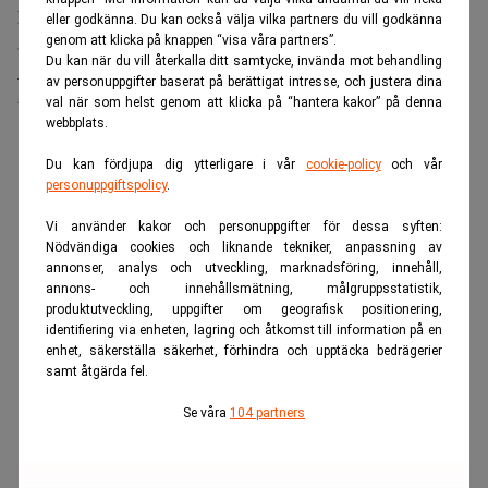
politiska agenda efter finanskrisen att statuera det här
eller godkänna. Du kan också välja vilka partners du vill godkänna
avskräckande exemplet.
genom att klicka på knappen “visa våra partners”.
Du kan när du vill återkalla ditt samtycke, invända mot behandling
– Bara att det finns sådana här misstankar betyder att vi
av personuppgifter baserat på berättigat intresse, och justera dina
val när som helst genom att klicka på “hantera kakor” på denna
behöver en HQ-kommission, säger Dan Brännström.
webbplats.
ANNONS
Du kan fördjupa dig ytterligare i vår
cookie-policy
och vår
personuppgiftspolicy
.
Vi använder kakor och personuppgifter för dessa syften:
Nödvändiga cookies och liknande tekniker, anpassning av
annonser, analys och utveckling, marknadsföring, innehåll,
annons- och innehållsmätning, målgruppsstatistik,
produktutveckling, uppgifter om geografisk positionering,
identifiering via enheten, lagring och åtkomst till information på en
enhet, säkerställa säkerhet, förhindra och upptäcka bedrägerier
samt åtgärda fel.
Se våra
104 partners