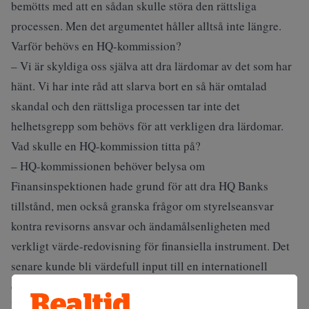
bemötts med att en sådan skulle störa den rättsliga
processen. Men det argumentet håller alltså inte längre.
Varför behövs en HQ-kommission?
– Vi är skyldiga oss själva att dra lärdomar av det som har
hänt. Vi har inte råd att slarva bort en så här omtalad
skandal och den rättsliga processen tar inte det
helhetsgrepp som behövs för att verkligen dra lärdomar.
Vad skulle en HQ-kommission titta på?
– HQ-kommissionen behöver belysa om
Finansinspektionen hade grund för att dra HQ Banks
tillstånd, men också granska frågor om styrelseansvar
kontra revisorns ansvar och ändamålsenligheten med
verkligt värde-redovisning för finansiella instrument. Det
senare kunde bli värdefull input till en internationell
dialog om verklig värde-redovisning.
Du är särskilt kritisk till Finansinspektionens beslut,