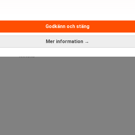
Medarbetare inom Intern styrni
Godkänn och stäng
Sista ansökningsdag:
13/06/
Mer information →
ANNONS