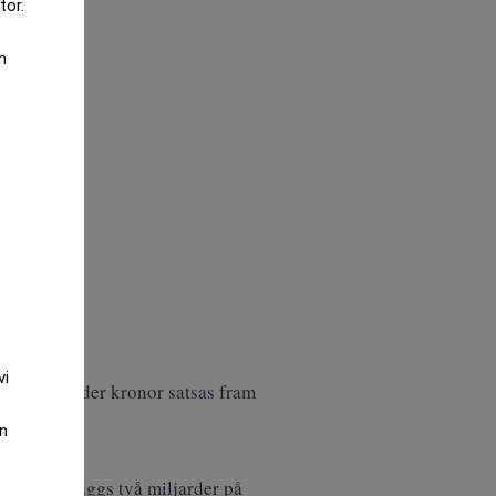
tor.
m
vi
 Tolv miljarder kronor satsas fram
an
 Dessutom läggs två miljarder på