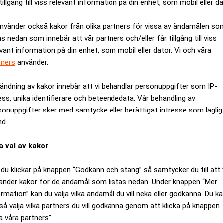
tillgång till viss relevant information på din enhet, som mobil eller da
använder också kakor från olika partners för vissa av ändamålen so
as nedan som innebär att vår partners och/eller får tillgång till viss
evant information på din enhet, som mobil eller dator. Vi och våra
tners
använder.
ändning av kakor innebär att vi behandlar personuppgifter som IP-
ess, unika identifierare och beteendedata. Vår behandling av
sonuppgifter sker med samtycke eller berättigat intresse som laglig
nd.
a val av kakor
du klickar på knappen “Godkänn och stäng” så samtycker du till att 
ka kraftigt öka investeringarna och effekten i svensk vattenkraft.
änder kakor för de ändamål som listas nedan. Under knappen “Mer
ormation” kan du välja vilka ändamål du vill neka eller godkänna. Du k
s världens största pumpkraftverk. Realtid
så välja vilka partners du vill godkänna genom att klicka på knappen
a våra partners”.
rhålls- och ersättningsinvesteringar i bolagets vattenkraftverk.