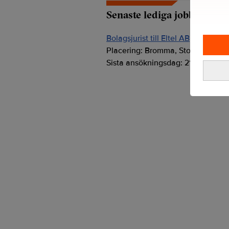
Senaste lediga jobben
Bolagsjurist till Eltel AB
Placering:
Bromma, Stockholm
Sista ansökningsdag:
21/08/2026