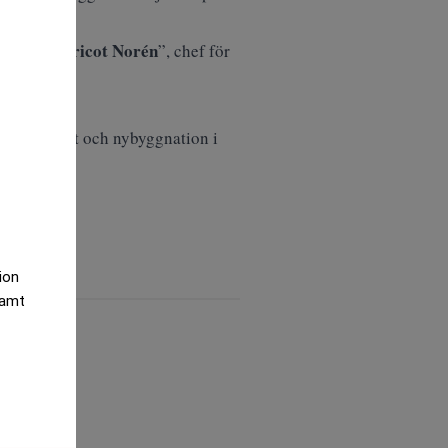
Lovisa Fricot Norén
er
”, chef för
.
årens drift och nybyggnation i
tion
samt