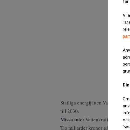
får 
Vi 
list
rel
par
Anv
adr
per
gru
Din
Om 
Statliga energijätten Vattenfall s
anv
till 2030.
inf
Missa inte:
Vattenkraft: Här bygg
ock
“vis
Tio miljarder kronor går till unde