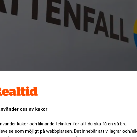
vestera tolv miljarder i vattenkraft. (Foto: Jessica Gow/TT)
använder oss av kakor
nderhålls- och ersättningsinvesteringar i Vattenfalls vatten
växtprojekt.
använder kakor och liknande tekniker för att du ska få en så bra
levelse som möjligt på webbplatsen. Det innebär att vi lagrar och/ell
ANNONS