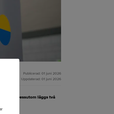
Publicerad:
01 juni 2026
Uppdaterad:
01 juni 2026
kraftverk. Dessutom läggs två
er