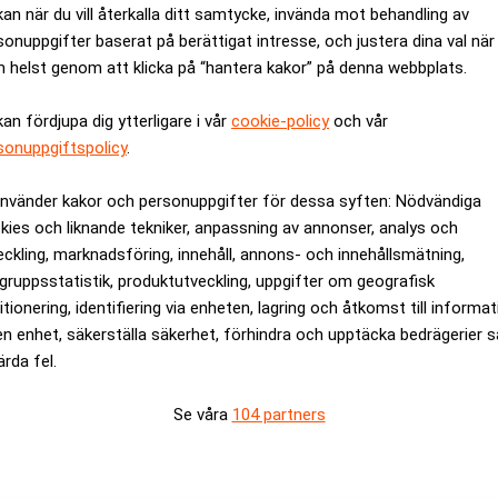
kan när du vill återkalla ditt samtycke, invända mot behandling av
sonuppgifter baserat på berättigat intresse, och justera dina val när
 vattenkraft för att bland annat kunna möta ett ökat elbehov, säg
 helst genom att klicka på “hantera kakor” på denna webbplats.
ill
Dagens industri
.
jardinvesteringar, bland annat ett nytt pumpkraftverk i Umeälven
kan fördjupa dig ytterligare i vår
cookie-policy
och vår
sonuppgiftspolicy
.
r och utreder omfattar både modernisering för de kommande 100 
er”, säger Fricot Norén.
använder kakor och personuppgifter för dessa syften: Nödvändiga
kies och liknande tekniker, anpassning av annonser, analys och
rev är kostnadsfritt:
Prenumerera
eckling, marknadsföring, innehåll, annons- och innehållsmätning,
gruppsstatistik, produktutveckling, uppgifter om geografisk
itionering, identifiering via enheten, lagring och åtkomst till informa
en enhet, säkerställa säkerhet, förhindra och upptäcka bedrägerier 
ärda fel.
yrå sedan 1921
Se våra
104 partners