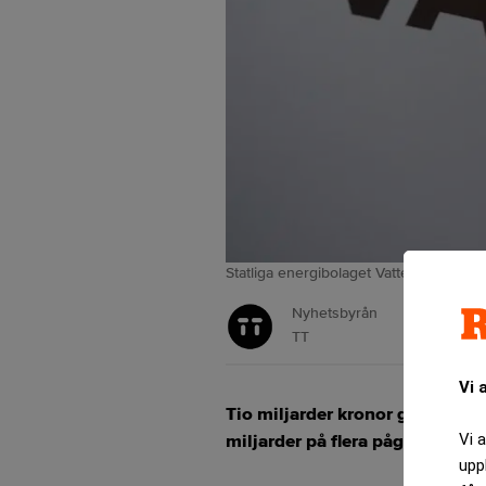
Statliga energibolaget Vattenfall ska in
Nyhetsbyrån
TT
Vi 
Tio miljarder kronor går till u
miljarder på flera pågående till
Vi 
upp