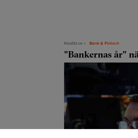
Realtid.se
Bank & Fintech
"Bankernas år" när