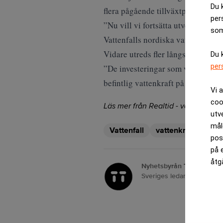
Du 
flera pågående tillväxtprojekt.
per
”Nu vill vi fortsätta utveckla vår
som
Vattenfalls nordiska vattenkraft, t
Vidare utreds fler långsiktiga mil
Du 
per
”De investeringar som vi planera
befintlig vattenkraft på fyra plats
Vi 
coo
Läs mer från Realtid - vårt nyhetsb
utv
mål
Vattenfall
vattenkraft
pos
på 
åtg
Nyhetsbyrån TT
Sveriges ledande nyhetsb