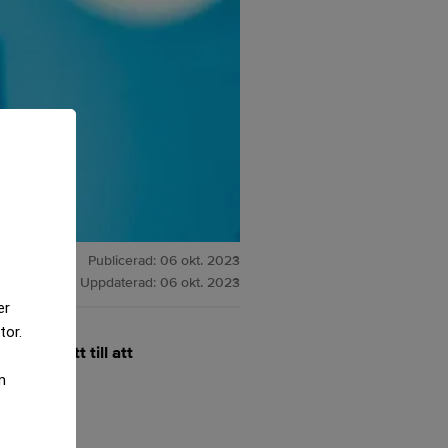
Publicerad:
06 okt. 2023
Uppdaterad:
06 okt. 2023
er
tor.
r det lett till att
m