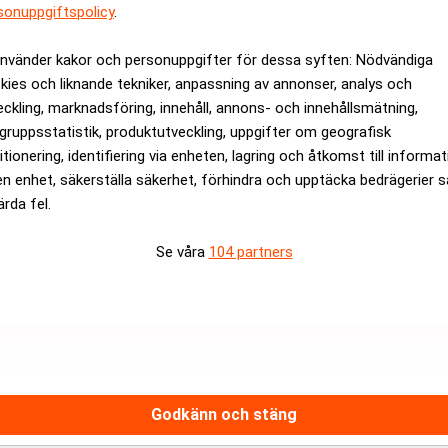
rev är kostnadsfritt:
Prenumerera
sonuppgiftspolicy
.
använder kakor och personuppgifter för dessa syften: Nödvändiga
kies och liknande tekniker, anpassning av annonser, analys och
eckling, marknadsföring, innehåll, annons- och innehållsmätning,
gruppsstatistik, produktutveckling, uppgifter om geografisk
itionering, identifiering via enheten, lagring och åtkomst till informa
en enhet, säkerställa säkerhet, förhindra och upptäcka bedrägerier 
ärda fel.
Se våra
104 partners
Medarbetare inom Intern styrni
Sista ansökningsdag:
13/06/
ANNONS
Godkänn och stäng