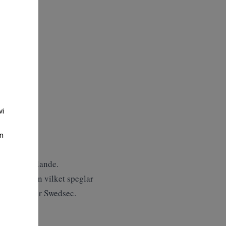
vi
an
 pressmeddelande.
okumentation vilket speglar
gare, skriver Swedsec.