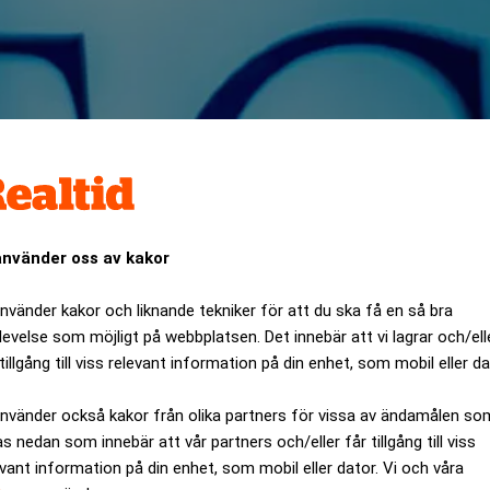
använder oss av kakor
använder kakor och liknande tekniker för att du ska få en så bra
levelse som möjligt på webbplatsen. Det innebär att vi lagrar och/ell
tillgång till viss relevant information på din enhet, som mobil eller da
dat nio beslut under tredje kvartalet, varav i tre av fallen ha
 återkallad.
använder också kakor från olika partners för vissa av ändamålen so
as nedan som innebär att vår partners och/eller får tillgång till viss
ANNONS
evant information på din enhet, som mobil eller dator. Vi och våra