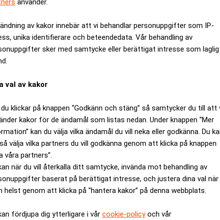
tners
använder.
ändning av kakor innebär att vi behandlar personuppgifter som IP-
ess, unika identifierare och beteendedata. Vår behandling av
sonuppgifter sker med samtycke eller berättigat intresse som laglig
nd.
a val av kakor
du klickar på knappen “Godkänn och stäng” så samtycker du till att 
änder kakor för de ändamål som listas nedan. Under knappen “Mer
ormation” kan du välja vilka ändamål du vill neka eller godkänna. Du k
så välja vilka partners du vill godkänna genom att klicka på knappen
a våra partners”.
 fått en varning och en har fått en erinran, det framgår av ett
kan när du vill återkalla ditt samtycke, invända mot behandling av
ndla om att licenshavare ska ha brustit vid kreditgivning och d
sonuppgifter baserat på berättigat intresse, och justera dina val när
 i samband med att hantering av kreditärenden blivit allt vanli
 helst genom att klicka på “hantera kakor” på denna webbplats.
kan fördjupa dig ytterligare i vår
cookie-policy
och vår