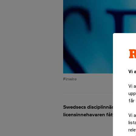
Vi 
Finwire
Vi 
upp
får 
Swedsecs disciplinnämnd har utfär
licensinnehavaren fått sin licens
Vi 
list
rel