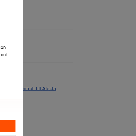
tion
samt
ng och kontroll till Alecta
2026