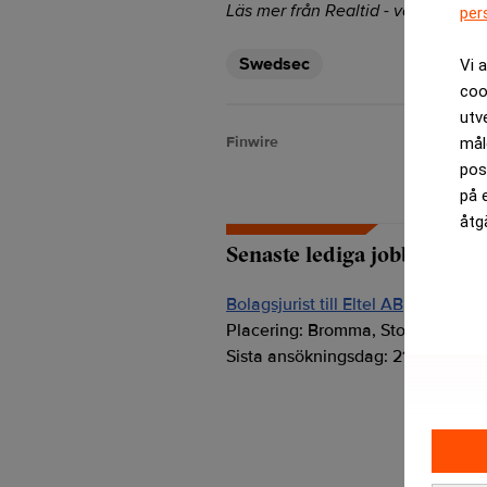
Läs mer från Realtid - vårt nyhetsb
per
Swedsec
Vi 
coo
utv
Finwire
mål
pos
på 
åtg
Senaste lediga jobben
Bolagsjurist till Eltel AB
Placering:
Bromma, Stockholm
Sista ansökningsdag:
21/08/2026