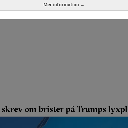
Mer information →
 skrev om brister på Trumps lyxp