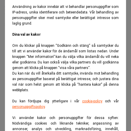
prisökningar kopplade till den globala AI-boomen.
Användning av kakor innebär att vi behandlar personuppgifter som
IP-adress, unika identifierare och beteendedata. Vår behandling av
Under årets andra kvartal minskade intäkterna från
personuppgifter sker med samtycke eller berättigat intresse som
infrastrukturaffären med sju procent.
laglig grund.
Dina val av kakor
ANNONS
Om du klickar på knappen “Godkänn och stäng” så samtycker du
till att vi använder kakor för de ändamål som listas nedan. Under
knappen “Mer information” kan du välja vilka ändamål du vill neka
eller godkänna. Du kan också välja vilka partners du vill godkänna
genom att klicka på knappen “visa våra partners”.
Du kan när du vill återkalla ditt samtycke, invända mot behandling
av personuppgifter baserat på berättigat intresse, och justera dina
val när som helst genom att klicka på “hantera kakor” på denna
webbplats.
Du kan fördjupa dig ytterligare i vår
cookie-policy
och vår
personuppgiftspolicy
.
Vi använder kakor och personuppgifter för dessa syften:
Nödvändiga cookies och liknande tekniker, anpassning av
annonser, analys och utveckling, marknadsföring, innehåll,