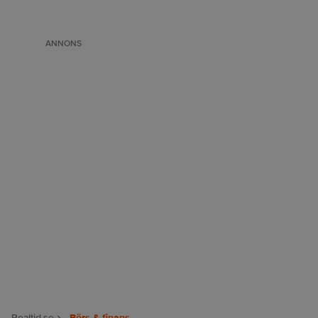
ANNONS
Realtid.se
Börs & finans