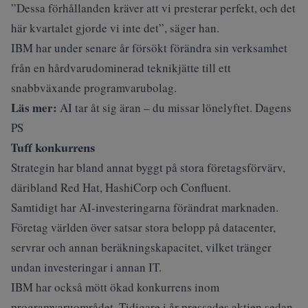
”Dessa förhållanden kräver att vi presterar perfekt, och det
här kvartalet gjorde vi inte det”, säger han.
IBM har under senare år försökt förändra sin verksamhet
från en hårdvarudominerad teknikjätte till ett
snabbväxande programvarubolag.
Läs mer:
AI tar åt sig äran – du missar lönelyftet. Dagens
PS
Tuff konkurrens
Strategin har bland annat byggt på stora företagsförvärv,
däribland Red Hat, HashiCorp och Confluent.
Samtidigt har AI-investeringarna förändrat marknaden.
Företag världen över satsar stora belopp på datacenter,
servrar och annan beräkningskapacitet, vilket tränger
undan investeringar i annan IT.
IBM har också mött ökad konkurrens inom
programvaruområdet. Tidigare i år pressades aktien sedan