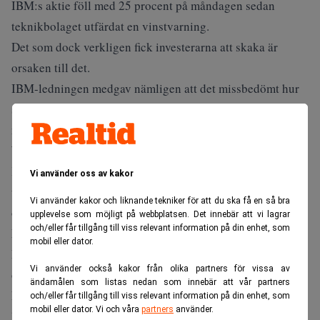
IBM:s aktie föll med 25 procent på måndagen sedan
teknikbolaget utfärdat en vinstvarning.
Det som dock verkligen fick investerarna att skaka är
orsaken till det.
IBM-ledningen medgav nämligen att det missbedömt hur
snabbt företagskunder skulle styra om sina investeringar
mot AI-relaterad infrastruktur.
Värsta raset på många år
Kursraset innebär den största nedgången för IBM-aktien
Vi använder oss av kakor
under en enskild handelsdag sedan åtminstone 1972 och
Vi använder kakor och liknande tekniker för att du ska få en så bra
överträffar även fallet under börskraschen på Black
upplevelse som möjligt på webbplatsen. Det innebär att vi lagrar
och/eller får tillgång till viss relevant information på din enhet, som
Monday 1987, skriver
Financial Times
.
mobil eller dator.
Bolaget hade räknat med stark efterfrågan på stordatorer
Vi använder också kakor från olika partners för vissa av
och tillhörande programvara.
ändamålen som listas nedan som innebär att vår partners
Istället valde många kunder att prioritera inköp av servrar,
och/eller får tillgång till viss relevant information på din enhet, som
mobil eller dator. Vi och våra
partners
använder.
lagringssystem och annan datorkapacitet inför väntade