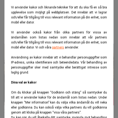
Vi använder kakor och liknande tekniker för att du ska få en så bra
upplevelse som möjligt på webbplatsen. Det innebär att vi lagrar
och/eller får tillgång till viss relevant information på din enhet, som
mobil eller dator.
Vi använder också kakor från olika partners för vissa av
ändamålen som listas nedan som innebär att vår partners
och/eller får tillgång till viss relevant information på din enhet, som
mobil eller dator. Vi och våra
partners
använder.
Användning av kakor innebär att vi behandlar personuppgifter som
IP-adress, unika identifierare och beteendedata. Vår behandling av
personuppgifter sker med samtycke eller berättigat intresse som
laglig grund.
Dina val av kakor
Om du klickar på knappen “Godkänn och stäng” så samtycker du
till att vi använder kakor för de ändamål som listas nedan. Under
knappen “Mer information” kan du välja vilka ändamål du vill neka
eller godkänna. Du kan också välja vilka partners du vill godkänna
Därför är jämställdhet avgörande för oss som
genom att klicka på knappen “visa våra partners”.
Du kan när du vill återkalla ditt samtycke, invända mot behandling