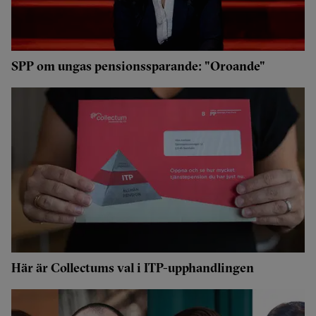
SPP om ungas pensionssparande: "Oroande"
Här är Collectums val i ITP-upphandlingen