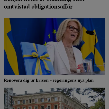
omtvistad obligationsaffär
Renovera dig ur krisen – regeringens nya plan