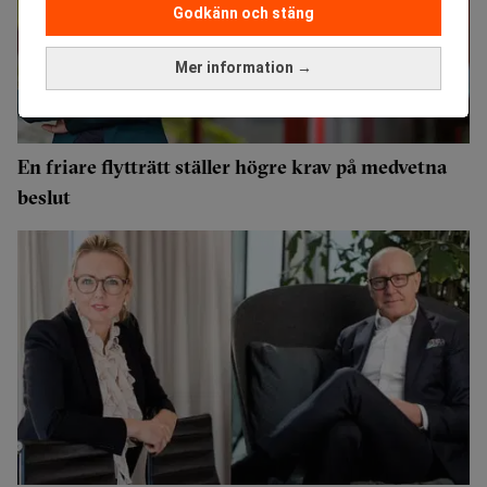
Godkänn och stäng
Mer information →
En friare flytträtt ställer högre krav på medvetna
beslut