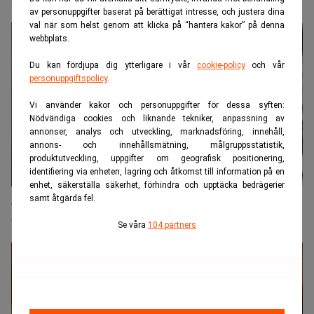
investerare
av personuppgifter baserat på berättigat intresse, och justera dina
val när som helst genom att klicka på “hantera kakor” på denna
webbplats.
Du kan fördjupa dig ytterligare i vår
cookie-policy
och vår
personuppgiftspolicy
.
Vi använder kakor och personuppgifter för dessa syften:
Nödvändiga cookies och liknande tekniker, anpassning av
annonser, analys och utveckling, marknadsföring, innehåll,
annons- och innehållsmätning, målgruppsstatistik,
produktutveckling, uppgifter om geografisk positionering,
identifiering via enheten, lagring och åtkomst till information på en
enhet, säkerställa säkerhet, förhindra och upptäcka bedrägerier
samt åtgärda fel.
Söderberg ger nätmäklarnas hållbarhetsutbud
underkänt
Se våra
104 partners