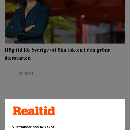
Hög tid för Sverige att öka takten i den gröna
återstarten
ANNONS
Vi använder oss av kakor