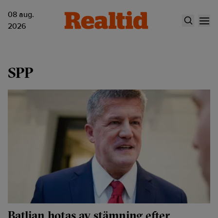
08 aug.
2026
SPP
Batljan hotas av stämning efter