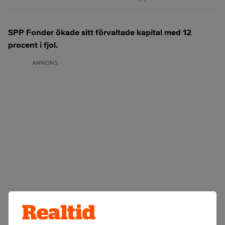
SPP Fonder ökade sitt förvaltade kapital med 12
procent i fjol.
ANNONS