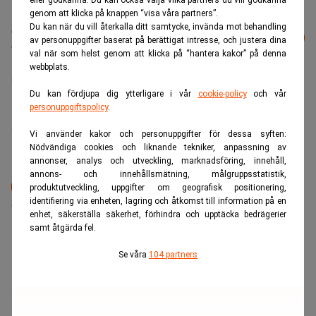
eller godkänna. Du kan också välja vilka partners du vill godkänna
genom att klicka på knappen “visa våra partners”.
Läs mer från Realtid - vårt nyhetsbrev
Du kan när du vill återkalla ditt samtycke, invända mot behandling
Prenumerera
av personuppgifter baserat på berättigat intresse, och justera dina
är kostnadsfritt:
val när som helst genom att klicka på “hantera kakor” på denna
webbplats.
Fonder
Kapital
Liza Jonson
SPP
Du kan fördjupa dig ytterligare i vår
cookie-policy
och vår
personuppgiftspolicy
.
Finwire
Vi använder kakor och personuppgifter för dessa syften:
Nödvändiga cookies och liknande tekniker, anpassning av
annonser, analys och utveckling, marknadsföring, innehåll,
annons- och innehållsmätning, målgruppsstatistik,
produktutveckling, uppgifter om geografisk positionering,
Senaste lediga jobben
identifiering via enheten, lagring och åtkomst till information på en
enhet, säkerställa säkerhet, förhindra och upptäcka bedrägerier
samt åtgärda fel.
Se våra
104 partners