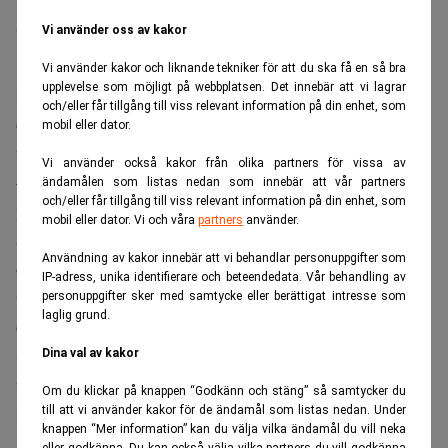
Vi använder oss av kakor
Under 2015 ökade SPP Fonder sitt förvaltade kapital till
134 miljarder kronor. Inflödet var under året 11,4
Vi använder kakor och liknande tekniker för att du ska få en så bra
upplevelse som möjligt på webbplatsen. Det innebär att vi lagrar
miljarder kronor, vilket motsvarar knappt 9,6 procent av
och/eller får tillgång till viss relevant information på din enhet, som
de totala inflödena på den svenska fondmarknaden enligt
mobil eller dator.
fondanalysfirman Moneymate.
Vi använder också kakor från olika partners för vissa av
— Trots att även 2015 påverkades av såväl finansiell som
ändamålen som listas nedan som innebär att vår partners
och/eller får tillgång till viss relevant information på din enhet, som
politisk oro var utvecklingen på många av världens
mobil eller dator. Vi och våra
partners
använder.
aktiemarknader positiv. Nysparandet har gått stadigt uppåt
Användning av kakor innebär att vi behandlar personuppgifter som
och intresset för indexfonder har varit fortsatt stort vilket
IP-adress, unika identifierare och beteendedata. Vår behandling av
varit gynnsamt för oss, säger Liza Jonson, vd SPP Fonder, i
personuppgifter sker med samtycke eller berättigat intresse som
laglig grund.
en kommentar.
SPP Fonder ser nu fram emot 2016 och året har minst sagt
Dina val av kakor
fått en flygande start. Inflödena var bara under januari
Om du klickar på knappen “Godkänn och stäng” så samtycker du
månad över en miljard kronor.
till att vi använder kakor för de ändamål som listas nedan. Under
knappen “Mer information” kan du välja vilka ändamål du vill neka