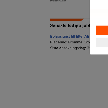
Realtid.se
Senaste lediga jobben
Bolagsjurist till Eltel AB
Placering:
Bromma, Stockholm
Sista ansökningsdag:
21/08/2026