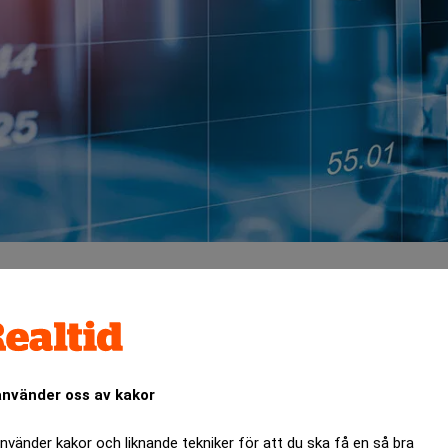
mmanlagda svenska räntebärande värdepappersskulden till 9 
n februari.
använder oss av kakor
ANNONS
använder kakor och liknande tekniker för att du ska få en så bra