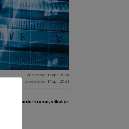
Publicerad:
17 apr. 2024
Uppdaterad:
17 apr. 2024
727 miljarder kronor, vilket är