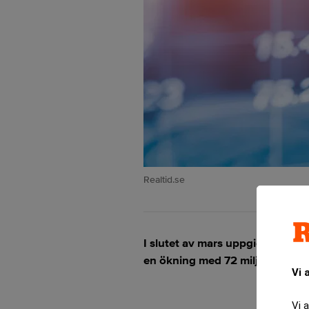
Realtid.se
I slutet av mars uppgick den sa
en ökning med 72 miljarder seda
Vi 
Vi 