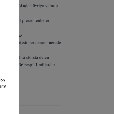
edan den ökade i övriga valutor
kning med 0,4 procentenheter
a ökningen av
t på nettoemissioner denominerade
er, till allra största delen
skuld med 36 resp 11 miljarder
tion
samt