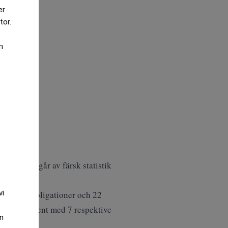
er
tor.
m
. Det framgår av färsk statistik
vi
rocent av obligationer och 22
dsinstrument med 7 respektive
an