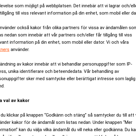
levelse som möjligt på webbplatsen. Det innebär att vi lagrar och/ell
tillgång till viss relevant information på din enhet, som mobil eller da
använder också kakor från olika partners för vissa av ändamålen so
as nedan som innebär att vår partners och/eller får tillgång till viss
evant information på din enhet, som mobil eller dator. Vi och våra
tners
använder.
ändning av kakor innebär att vi behandlar personuppgifter som IP-
ess, unika identifierare och beteendedata. Vår behandling av
sonuppgifter sker med samtycke eller berättigat intresse som laglig
nd.
ng i icke-säkerställda värdepapper från monetära finansinstitut
a val av kakor
du klickar på knappen “Godkänn och stäng” så samtycker du till att 
ersskulden på 9 727 miljarder bestod i slutet av mars till 78 p
änder kakor för de ändamål som listas nedan. Under knappen “Mer
rument. Skulden ökade i både obligationer och penningsmarkna
ormation” kan du välja vilka ändamål du vill neka eller godkänna. Du k