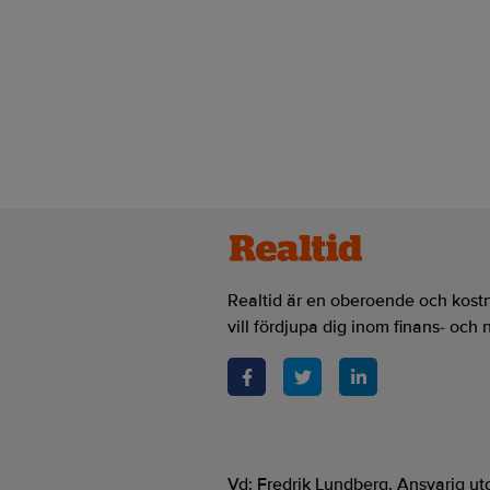
Realtid.se
Börs & finans
Softbanks vd: AI 