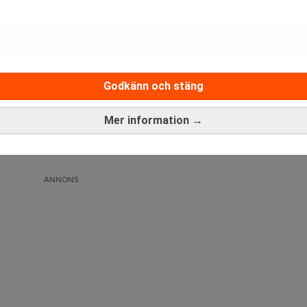
Godkänn och stäng
Medarbetare inom Intern styrni
Mer information →
Sista ansökningsdag:
13/06/
ANNONS