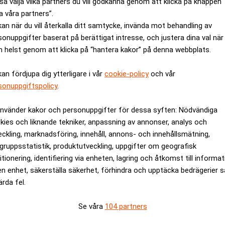
så välja vilka partners du vill godkänna genom att klicka på knappen
enominerade i svenska kronor med totalt 56 miljarder kronor m
a våra partners”.
kan när du vill återkalla ditt samtycke, invända mot behandling av
sonuppgifter baserat på berättigat intresse, och justera dina val när
 totala värdepappersskulden var 1,0 procent i mars. Det är en ö
 helst genom att klicka på “hantera kakor” på denna webbplats.
värdepapper från monetära finansinstitut som stod för den störst
kan fördjupa dig ytterligare i vår
cookie-policy
och vår
 ökade med totalt 126 miljarder kronor. Ökningen beror främs
sonuppgiftspolicy
.
v svagare krona genemot dollarn.
använder kakor och personuppgifter för dessa syften: Nödvändiga
monetära finansinstitut minskade däremot skulden med 25 miljard
kies och liknande tekniker, anpassning av annonser, analys och
n Sveriges Riksbank och Icke finansiella sektorn minskade sin 
eckling, marknadsföring, innehåll, annons- och innehållsmätning,
gruppsstatistik, produktutveckling, uppgifter om geografisk
itionering, identifiering via enheten, lagring och åtkomst till informa
rev är kostnadsfritt:
Prenumerera
en enhet, säkerställa säkerhet, förhindra och upptäcka bedrägerier 
ärda fel.
Se våra
104 partners