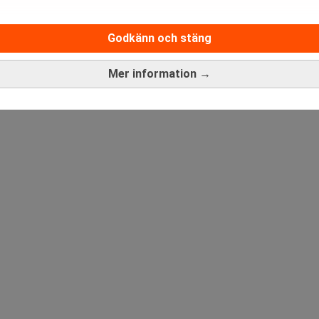
Medarbetare inom Intern styrni
Sista ansökningsdag:
13/06/
Godkänn och stäng
Mer information →
ANNONS