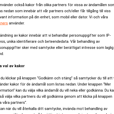
använder också kakor från olika partners för vissa av ändamålen so
as nedan som innebär att vår partners och/eller får tillgång till viss
evant information på din enhet, som mobil eller dator. Vi och våra
tners
använder.
ändning av kakor innebär att vi behandlar personuppgifter som IP-
ess, unika identifierare och beteendedata. Vår behandling av
sonuppgifter sker med samtycke eller berättigat intresse som laglig
nd.
a val av kakor
du klickar på knappen “Godkänn och stäng” så samtycker du till att 
ring, finansiell juridik och affärsstyrning med inriktning mot d
änder kakor för de ändamål som listas nedan. Under knappen “Mer
ormation” kan du välja vilka ändamål du vill neka eller godkänna. Du k
så välja vilka partners du vill godkänna genom att klicka på knappen
a våra partners”.
 FCG sedan början av 2018 och har över 20 års erfarenhet från 
kan när du vill återkalla ditt samtycke, invända mot behandling av
nat som chefsjurist, COO, tillförordnad vd och vice vd samt in