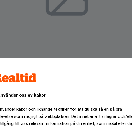
använder oss av kakor
 tillsätter Christine Ehnström som ansvarig för den svens
använder kakor och liknande tekniker för att du ska få en så bra
levelse som möjligt på webbplatsen. Det innebär att vi lagrar och/ell
ANNONS
tillgång till viss relevant information på din enhet, som mobil eller da