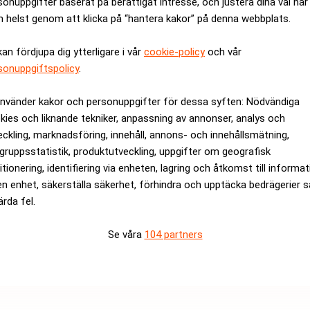
sonuppgifter baserat på berättigat intresse, och justera dina val när
m vd behåller hon även ansvaret för affärsområdet Legal & Comp
 helst genom att klicka på “hantera kakor” på denna webbplats.
 ledande rådgivare inom GRC-tjänster på den svenska finansmark
kan fördjupa dig ytterligare i vår
cookie-policy
och vår
tarkt team med kunniga och engagerade konsulter. Jag är glad oc
sonuppgiftspolicy
.
mhet”, säger Christine Ehnström i en skriftlig kommentar.
liance, Kristian Bentzer, fortsätter i sin roll som vd för mod
använder kakor och personuppgifter för dessa syften: Nödvändiga
kies och liknande tekniker, anpassning av annonser, analys och
rev är kostnadsfritt:
Prenumerera
eckling, marknadsföring, innehåll, annons- och innehållsmätning,
gruppsstatistik, produktutveckling, uppgifter om geografisk
itionering, identifiering via enheten, lagring och åtkomst till informa
en enhet, säkerställa säkerhet, förhindra och upptäcka bedrägerier 
ärda fel.
Se våra
104 partners