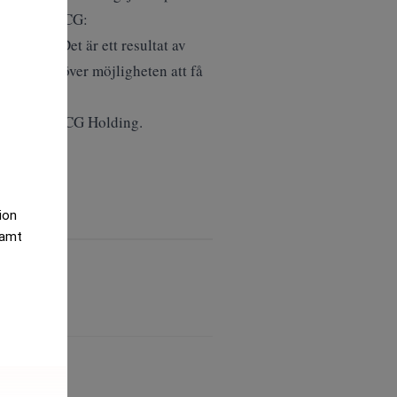
liance på FCG:
naden. Det är ett resultat av
h hedrad över möjligheten att få
erbolaget FCG Holding.
tion
samt