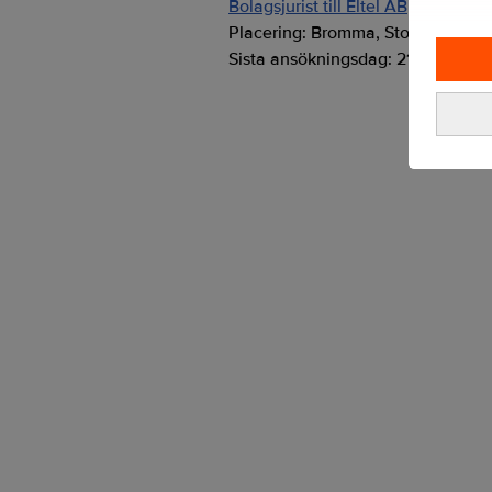
Bolagsjurist till Eltel AB
Placering:
Bromma, Stockholm
Sista ansökningsdag:
21/08/2026