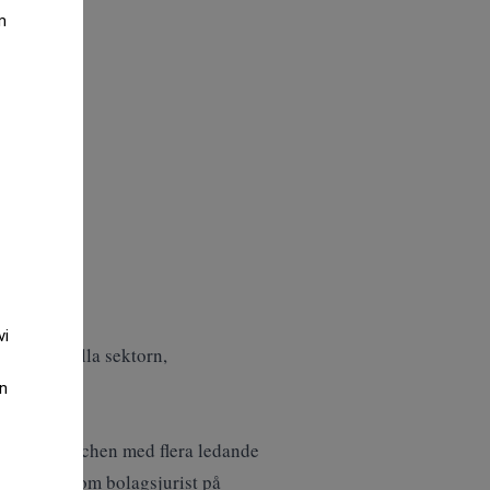
m
vi
en finansiella sektorn,
an
finansbranschen med flera ledande
nan dess som bolagsjurist på