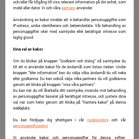
"Omöjligt att följa alla regler"
och/eller får tillgång till viss relevant information på din enhet, som
mobil eller dator. Vi och våra
partners
använder.
Användning av kakor innebär att vi behandlar personuppgifter som
IP-adress, unika identifierare och beteendedata. Vår behandling av
personuppgifter sker med samtycke eller berättigat intresse som
laglig grund.
Dina val av kakor
Om du klickar på knappen “Godkänn och stäng” så samtycker du
till att vi använder kakor för de ändamål som listas nedan. Under
knappen “Mer information” kan du välja vilka ändamål du vill neka
eller godkänna. Du kan också välja vilka partners du vill godkänna
genom att klicka på knappen “visa våra partners”.
Ny vd för FCG
Du kan när du vill återkalla ditt samtycke, invända mot behandling
av personuppgifter baserat på berättigat intresse, och justera dina
val när som helst genom att klicka på “hantera kakor” på denna
ANNONS
webbplats.
Du kan fördjupa dig ytterligare i vår
cookie-policy
och vår
personuppgiftspolicy
.
Vi använder kakor och personuppgifter för dessa syften: