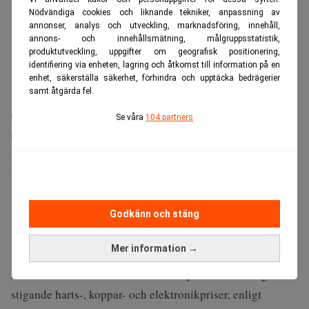
Nödvändiga cookies och liknande tekniker, anpassning av
annonser, analys och utveckling, marknadsföring, innehåll,
annons- och innehållsmätning, målgruppsstatistik,
De inflationsdrivande krafter väntas snarare tillta än avta:
produktutveckling, uppgifter om geografisk positionering,
identifiering via enheten, lagring och åtkomst till information på en
tullar arbetar sig fortfarande genom leverantörskedjorna,
enhet, säkerställa säkerhet, förhindra och upptäcka bedrägerier
kriget i Mellanöstern håller oljemarknaden på helspänn,
samt åtgärda fel.
och en boom inom AI-infrastruktur driver upp priserna på
Se våra
104 partners
elektronikkomponenter och el.
Missa inte:
IMF varnar för inflation – kan drabba hela
världsekonomin. Realtid
Flera företagsledare vittnar om pressade marginaler.
Stålpriset har nästan fördubblats på 15 månader för Calder
Godkänn och stäng
Brothers, en sydkarolinsk tillverkare av
Mer information →
asfalteringsmaskiner, medan den 125 år gamla familjeägda
lastbilstillverkaren Grote Industries pressas samtidigt av
stigande harts-, koppar- och elektronikpriser, enligt