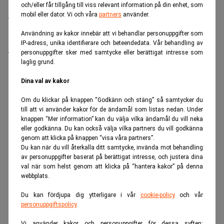
och/eller får tillgång till viss relevant information på din enhet, som
Amerikanska företag tror allt mer att den höga
mobil eller dator. Vi och våra
partners
använder.
inflationen är här för att stanna. Men samtidigt kan
Användning av kakor innebär att vi behandlar personuppgifter som
kommande metodförändringar i Federal Reserves
IP-adress, unika identifierare och beteendedata. Vår behandling av
föredragna inflationsmått kan ge en tillfälligt mildare
personuppgifter sker med samtycke eller berättigat intresse som
laglig grund.
bild av prisläget.
Dina val av kakor
ANNONS
Om du klickar på knappen “Godkänn och stäng” så samtycker du
till att vi använder kakor för de ändamål som listas nedan. Under
knappen “Mer information” kan du välja vilka ändamål du vill neka
eller godkänna. Du kan också välja vilka partners du vill godkänna
genom att klicka på knappen “visa våra partners”.
Du kan när du vill återkalla ditt samtycke, invända mot behandling
av personuppgifter baserat på berättigat intresse, och justera dina
val när som helst genom att klicka på “hantera kakor” på denna
webbplats.
Du kan fördjupa dig ytterligare i vår
cookie-policy
och vår
personuppgiftspolicy
.
Vi använder kakor och personuppgifter för dessa syften: