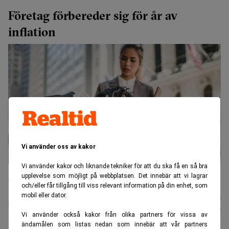
Företag förbereder sig för år av
inflation
Vi använder oss av kakor
Vi använder kakor och liknande tekniker för att du ska få en så bra
Inflationen ser inte ut att avta de närmaste åren om man ska tro
upplevelse som möjligt på webbplatsen. Det innebär att vi lagrar
amerikanska företag. (Foto: Ketut Subiyanto / Pexels)
och/eller får tillgång till viss relevant information på din enhet, som
mobil eller dator.
Johan
Publicerad:
13 juli 2026
Colliander
Uppdaterad:
13 juli 2026
Vi använder också kakor från olika partners för vissa av
ändamålen som listas nedan som innebär att vår partners