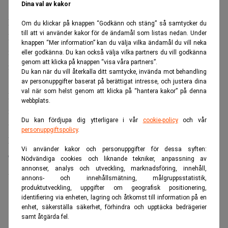
Dina val av kakor
Lyten har tagit över konkursboet
Om du klickar på knappen “Godkänn och stäng” så samtycker du
till att vi använder kakor för de ändamål som listas nedan. Under
Det amerikanska bolaget Lyten har tagit över konkursboet,
knappen “Mer information” kan du välja vilka ändamål du vill neka
men någon tydlig tidsplan för en återstart är ännu inte
eller godkänna. Du kan också välja vilka partners du vill godkänna
genom att klicka på knappen “visa våra partners”.
fastställd.
Du kan när du vill återkalla ditt samtycke, invända mot behandling
av personuppgifter baserat på berättigat intresse, och justera dina
val när som helst genom att klicka på “hantera kakor” på denna
Realtid har följt processen och rapporterat om om både
webbplats.
möjligheter och osäkerheter, och många tidigare anställda
Du kan fördjupa dig ytterligare i vår
cookie-policy
och vår
väntar fortfarande på besked om framtida jobb.
personuppgiftspolicy
.
Missa inte:
Northvolts revisor slog aldrig larm – trots
Vi använder kakor och personuppgifter för dessa syften:
enorma skulder – Realtid
Nödvändiga cookies och liknande tekniker, anpassning av
annonser, analys och utveckling, marknadsföring, innehåll,
ANNONS
annons- och innehållsmätning, målgruppsstatistik,
produktutveckling, uppgifter om geografisk positionering,
identifiering via enheten, lagring och åtkomst till information på en
enhet, säkerställa säkerhet, förhindra och upptäcka bedrägerier
samt åtgärda fel.