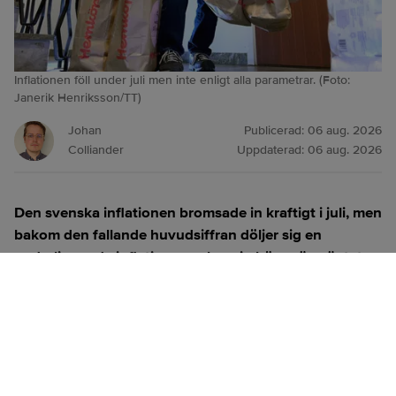
Inflationen föll under juli men inte enligt alla parametrar. (Foto:
Janerik Henriksson/TT)
Johan
Publicerad:
06 aug. 2026
Colliander
Uppdaterad:
06 aug. 2026
Den svenska inflationen bromsade in kraftigt i juli, men
bakom den fallande huvudsiffran döljer sig en
underliggande inflation som kom in högre än väntat.
Flera ekonomer pekar nu mot en räntehöjning i
september.
ANNONS