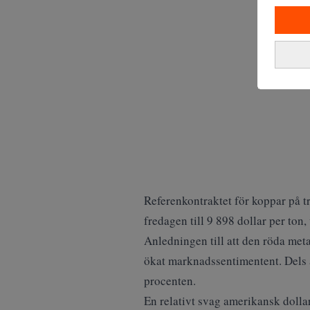
Referenkontraktet för koppar på
fredagen till 9 898 dollar per ton
Anledningen till att den röda meta
ökat marknadssentimentent. Dels 
procenten.
En relativt svag amerikansk dolla