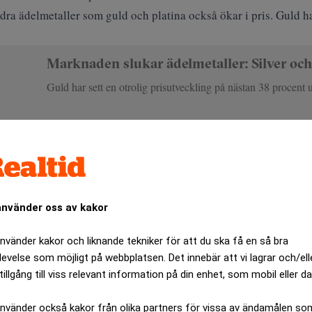
ndra ädelmetaller som guld och platina också ökar i pris. Guld h
Marknaden slukar ädelmetaller: Silver och
Guld har sett en otrolig prisutveckling på nästan 38 procent
äntor
gre tid nu gjort att många velat söka sig till säkra investeringar
använder oss av kakor
använder kakor och liknande tekniker för att du ska få en så bra
 öka på intresset för silver där priset på de två metallerna hänger
levelse som möjligt på webbplatsen. Det innebär att vi lagrar och/ell
er att sänka räntan under månaden som kommer, särskilt efter e
tillgång till viss relevant information på din enhet, som mobil eller da
använder också kakor från olika partners för vissa av ändamålen so
ANNONS