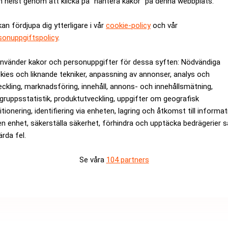
 helst genom att klicka på “hantera kakor” på denna webbplats.
 gynna ädelmetaller då dessa inte behöver betala ränta.
plikationer för silver, till exempel inom solpaneler.
kan fördjupa dig ytterligare i vår
cookie-policy
och vår
t
Silver Institute
, kommer det också öka efterfrågan.
sonuppgiftspolicy
.
Silvrets revansch – därför rusar priset
använder kakor och personuppgifter för dessa syften: Nödvändiga
En gång kallat ”den fattiges guld”.
kies och liknande tekniker, anpassning av annonser, analys och
eckling, marknadsföring, innehåll, annons- och innehållsmätning,
gruppsstatistik, produktutveckling, uppgifter om geografisk
itionering, identifiering via enheten, lagring och åtkomst till informa
en enhet, säkerställa säkerhet, förhindra och upptäcka bedrägerier 
ärda fel.
orter
har den mindre ädla metallen koppar också sett prisökningar de 
Se våra
104 partners
ANNONS