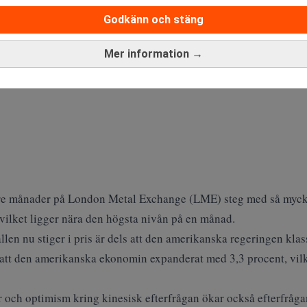
Godkänn och stäng
Mer information →
 tre månader på London Metal Exchange (LME) steg med så myck
, vilket ligger nära den högsta nivån på en månad.
llen nu stiger i pris är dels att den amerikanska regeringen klas
att den amerikanska ekonomin expanderat med 3,3 procent, vilk
r och optimism kring kinesisk efterfrågan ökar också efterfråga