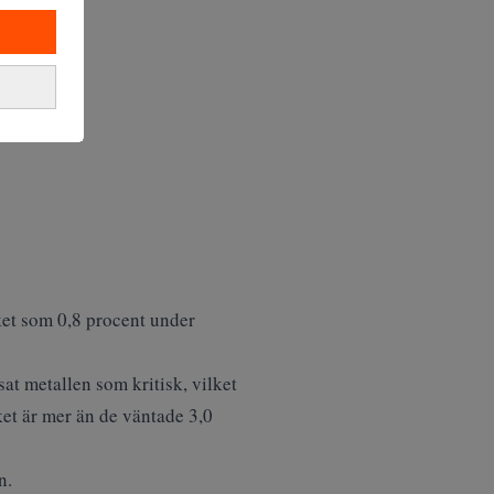
et som 0,8 procent under
sat metallen som kritisk, vilket
et är mer än de väntade 3,0
n.