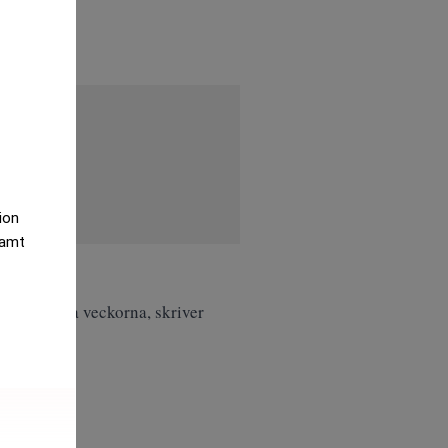
tion
samt
senaste fyra veckorna, skriver