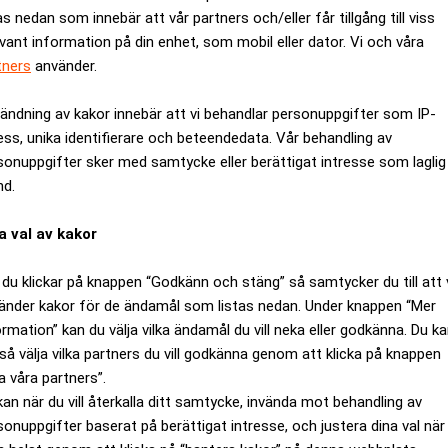
as nedan som innebär att vår partners och/eller får tillgång till viss
evant information på din enhet, som mobil eller dator. Vi och våra
tners
använder.
ändning av kakor innebär att vi behandlar personuppgifter som IP-
ess, unika identifierare och beteendedata. Vår behandling av
sonuppgifter sker med samtycke eller berättigat intresse som laglig
nd.
a val av kakor
du klickar på knappen “Godkänn och stäng” så samtycker du till att 
änder kakor för de ändamål som listas nedan. Under knappen “Mer
ormation” kan du välja vilka ändamål du vill neka eller godkänna. Du k
så välja vilka partners du vill godkänna genom att klicka på knappen
a våra partners”.
lka faktorer spelar in? E55
kan när du vill återkalla ditt samtycke, invända mot behandling av
sonuppgifter baserat på berättigat intresse, och justera dina val när