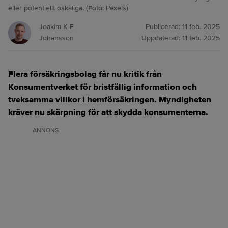
eller potentiellt oskäliga. (Foto: Pexels)
Joakim K E
Publicerad:
11 feb. 2025
Johansson
Uppdaterad:
11 feb. 2025
Flera försäkringsbolag får nu kritik från
Konsumentverket för bristfällig information och
tveksamma villkor i hemförsäkringen. Myndigheten
kräver nu skärpning för att skydda konsumenterna.
ANNONS