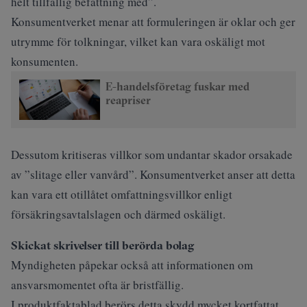
helt tillfällig befattning med”.
Konsumentverket menar att formuleringen är oklar och ger
utrymme för tolkningar, vilket kan vara oskäligt mot
konsumenten.
E-handelsföretag fuskar med
reapriser
Dessutom kritiseras villkor som undantar skador orsakade
av ”slitage eller vanvård”. Konsumentverket anser att detta
kan vara ett otillåtet omfattningsvillkor enligt
försäkringsavtalslagen och därmed oskäligt.
Skickat skrivelser till berörda bolag
Myndigheten påpekar också att informationen om
ansvarsmomentet ofta är bristfällig.
I produktfaktablad berörs detta skydd mycket kortfattat,