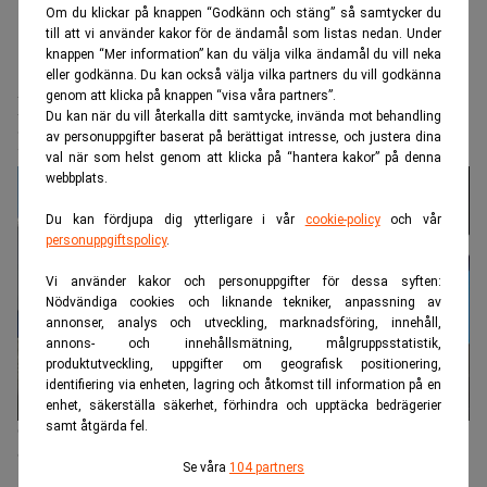
Om du klickar på knappen “Godkänn och stäng” så samtycker du
till att vi använder kakor för de ändamål som listas nedan. Under
knappen “Mer information” kan du välja vilka ändamål du vill neka
Realtid.se
Makro
eller godkänna. Du kan också välja vilka partners du vill godkänna
genom att klicka på knappen “visa våra partners”.
Microsoft lättar på klimatkraven – tar
Du kan när du vill återkalla ditt samtycke, invända mot behandling
hjälp av Big Oil
av personuppgifter baserat på berättigat intresse, och justera dina
val när som helst genom att klicka på “hantera kakor” på denna
webbplats.
Du kan fördjupa dig ytterligare i vår
cookie-policy
och vår
personuppgiftspolicy
.
Vi använder kakor och personuppgifter för dessa syften:
Nödvändiga cookies och liknande tekniker, anpassning av
annonser, analys och utveckling, marknadsföring, innehåll,
annons- och innehållsmätning, målgruppsstatistik,
produktutveckling, uppgifter om geografisk positionering,
identifiering via enheten, lagring och åtkomst till information på en
enhet, säkerställa säkerhet, förhindra och upptäcka bedrägerier
samt åtgärda fel.
Chevron blir Microsofts partner när AI-boomen driver upp behovet
av el. (Foto: Jeff Chiu /AP/TT/)
Se våra
104 partners