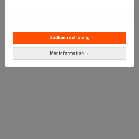
Karin
Publicerad:
08 aug. 2026
Andersen
Uppdaterad:
08 aug. 2026
Microsoft lättar på klimatkraven för att kunna
expandera sin AI-satsning. I ett nytt samarbete
Godkänn och stäng
levererar oljejätten Chevron naturgasbaserad kraft till
det stora datacentret i Texas.
Mer information →
ANNONS