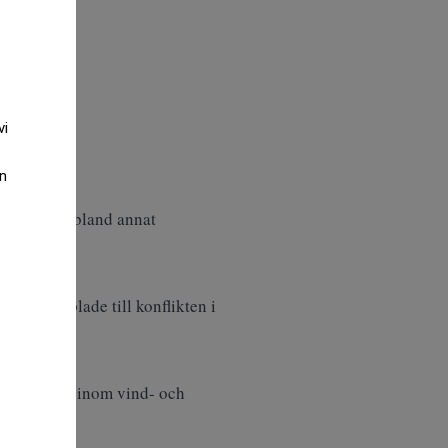
vi
an
ytesköp av bland annat
umtionen.
ergi kopplade till konflikten i
era projekt inom vind- och