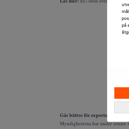
Läs mer:
EU-oron över Kina – ”vå
utv
mål
pos
på 
åtg
Går bättre för exporten
Myndigheterna har under senare å