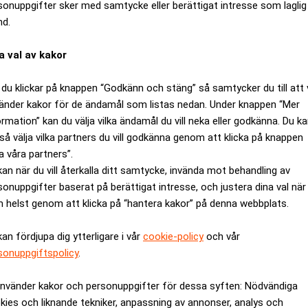
sonuppgifter sker med samtycke eller berättigat intresse som laglig
nd.
a val av kakor
du klickar på knappen “Godkänn och stäng” så samtycker du till att 
roende av export – skapar problem. Realtid
änder kakor för de ändamål som listas nedan. Under knappen “Mer
ormation” kan du välja vilka ändamål du vill neka eller godkänna. Du k
ången
så välja vilka partners du vill godkänna genom att klicka på knappen
aga detaljhandeln är att effekten från statliga program för inb
a våra partners”.
 avta. Dessa åtgärder har tidigare hjälpt till att hålla uppe kons
kan när du vill återkalla ditt samtycke, invända mot behandling av
sonuppgifter baserat på berättigat intresse, och justera dina val när
lera håll.
 helst genom att klicka på “hantera kakor” på denna webbplats.
ng väger tungt, samtidigt som högre kostnader för råvaror och en
atsningar mindre attraktiva.
kan fördjupa dig ytterligare i vår
cookie-policy
och vår
yckats kompensera för nedgången.
sonuppgiftspolicy
.
a medvetet försöker minska investeringar med låg avkastning. Fl
använder kakor och personuppgifter för dessa syften: Nödvändiga
its upp efter bedömningar om svag lönsamhet.
kies och liknande tekniker, anpassning av annonser, analys och