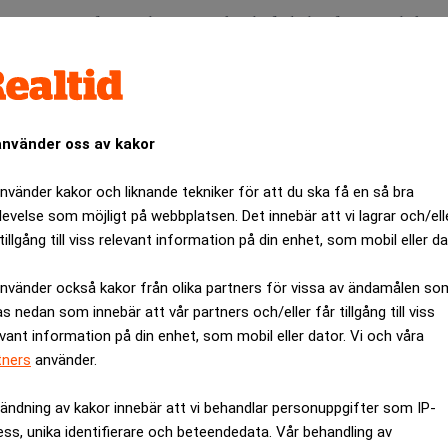
pte i maj jämfört med samma månad i fjol, den första nedgånge
gas.
e med 4,1 procent under årets fem första månader jämfört med 
demins inledande skede.
lem som Kina brottats med sedan fastighetskrisen tog fart för f
använder oss av kakor
använder kakor och liknande tekniker för att du ska få en så bra
la och osäkerheten kring hushållens ekonomi har gjort konsument
levelse som möjligt på webbplatsen. Det innebär att vi lagrar och/ell
ANNONS
tillgång till viss relevant information på din enhet, som mobil eller da
använder också kakor från olika partners för vissa av ändamålen so
as nedan som innebär att vår partners och/eller får tillgång till viss
evant information på din enhet, som mobil eller dator. Vi och våra
tners
använder.
ändning av kakor innebär att vi behandlar personuppgifter som IP-
ess, unika identifierare och beteendedata. Vår behandling av