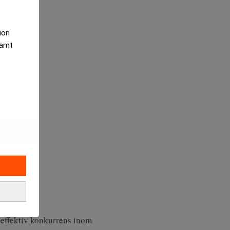
tion
samt
neffektiv konkurrens inom