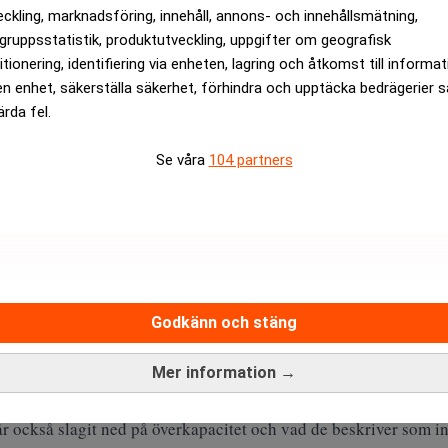
llar allvarliga problem”. Dagens PS
eckling, marknadsföring, innehåll, annons- och innehållsmätning,
gruppsstatistik, produktutveckling, uppgifter om geografisk
ANNONS
itionering, identifiering via enheten, lagring och åtkomst till informa
en enhet, säkerställa säkerhet, förhindra och upptäcka bedrägerier 
ärda fel.
Se våra
104 partners
Godkänn och stäng
Mer information →
r också slagit ned på överkapacitet och vad de beskriver som i