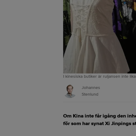
I kinesiska butiker är ruljansen inte li
Johannes
Stenlund
Om Kina inte får igång den inh
för som har synat Xi Jinpings st