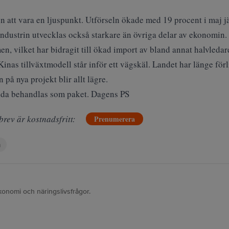
en att vara en ljuspunkt. Utförseln ökade med 19 procent i maj j
tindustrin utvecklas också starkare än övriga delar av ekonomin
, vilket har bidragit till ökad import av bland annat halvledar
s tillväxtmodell står inför ett vägskäl. Landet har länge förlit
å nya projekt blir allt lägre.
da behandlas som paket. Dagens PS
brev är kostnadsfritt:
Prenumerera
n
konomi och näringslivsfrågor.