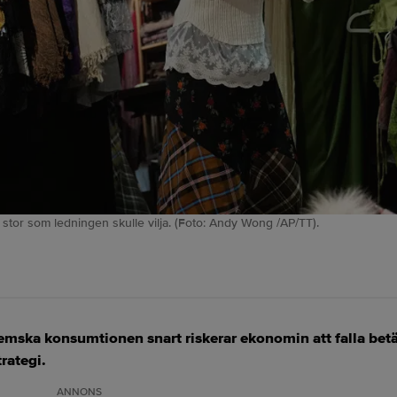
ka stor som ledningen skulle vilja. (Foto: Andy Wong /AP/TT).
emska konsumtionen snart riskerar ekonomin att falla bet
rategi.
ANNONS