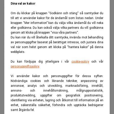
Dina val av kakor
På längre sikt finns dock frågetecken. Historiskt har
många börsintroduktioner utvecklats svagare än den breda
Om du klickar på knappen “Godkänn och stäng” så samtycker du
till att vi använder kakor för de ändamål som listas nedan. Under
marknaden under åren efter noteringen.
knappen “Mer information” kan du välja vilka ändamål du vill neka
Särskilt bolag med mycket höga värderingar i förhållande
eller godkänna. Du kan också välja vilka partners du vill godkänna
genom att klicka på knappen “visa våra partners”.
till sina intäkter har haft svårt att leva upp till
Du kan när du vill återkalla ditt samtycke, invända mot behandling
investerarnas förväntningar.
av personuppgifter baserat på berättigat intresse, och justera dina
val när som helst genom att klicka på “hantera kakor” på denna
Läs mer:
Flörten med Anthropic: Flytta till Europa.
webbplats.
Dagens PS
Du kan fördjupa dig ytterligare i vår
cookie-policy
och vår
Enorma värderingar
personuppgiftspolicy
.
ANNONS
Vi använder kakor och personuppgifter för dessa syften:
Nödvändiga cookies och liknande tekniker, anpassning av
annonser, analys och utveckling, marknadsföring, innehåll,
annons- och innehållsmätning, målgruppsstatistik,
produktutveckling, uppgifter om geografisk positionering,
identifiering via enheten, lagring och åtkomst till information på en
enhet, säkerställa säkerhet, förhindra och upptäcka bedrägerier
samt åtgärda fel.