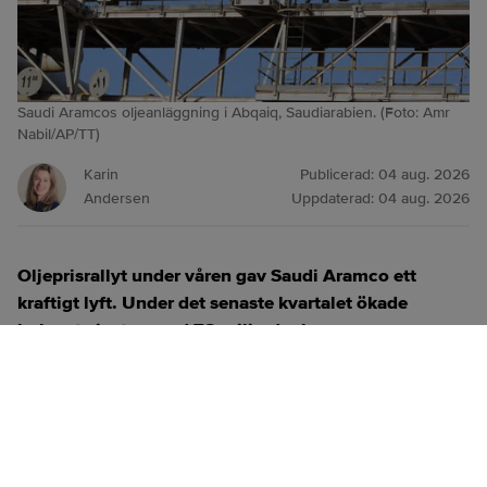
Saudi Aramcos oljeanläggning i Abqaiq, Saudiarabien. (Foto: Amr
Nabil/AP/TT)
Karin
Publicerad:
04 aug. 2026
Andersen
Uppdaterad:
04 aug. 2026
Oljeprisrallyt under våren gav Saudi Aramco ett
kraftigt lyft. Under det senaste kvartalet ökade
bolaget vinsten med 78 miljarder kronor
.
ANNONS