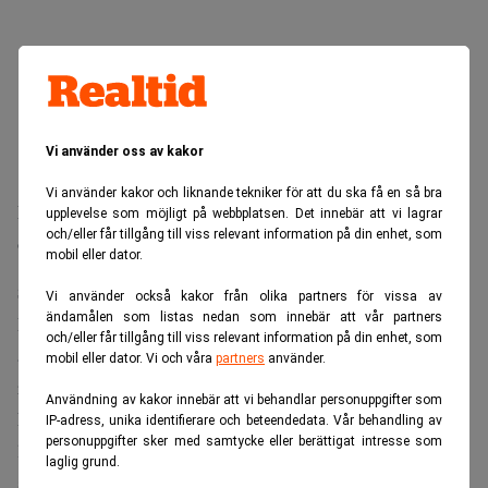
Vi använder oss av kakor
Vi använder kakor och liknande tekniker för att du ska få en så bra
Läs mer:
Anthropic jämförs med minfält: Investera inte i
upplevelse som möjligt på webbplatsen. Det innebär att vi lagrar
och/eller får tillgång till viss relevant information på din enhet, som
oss! Dagens PS
mobil eller dator.
Säljer mer med tiden
Vi använder också kakor från olika partners för vissa av
ändamålen som listas nedan som innebär att vår partners
De flesta index viktar bolag utifrån det så kallade fria
och/eller får tillgång till viss relevant information på din enhet, som
aktieflödet, vilket innebär att de nya bolagen initialt får en
mobil eller dator. Vi och våra
partners
använder.
relativt liten vikt i marknadsindex.
Användning av kakor innebär att vi behandlar personuppgifter som
Först när spärrtider för grundare och tidiga investerare
IP-adress, unika identifierare och beteendedata. Vår behandling av
personuppgifter sker med samtycke eller berättigat intresse som
löper ut kommer större aktieposter successivt att kunna
laglig grund.
säljas på marknaden.