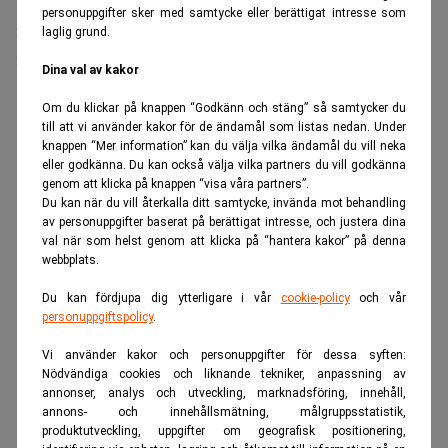
3-4 år på en varje arbetsplats. Dyker det därefter upp nya
personuppgifter sker med samtycke eller berättigat intresse som
möjligheter finns det dock ingen anledning att vara kvar,
laglig grund.
för då riskerar du stagnera, menar Peter Malmqvist.
Dina val av kakor
ANNONS
Om du klickar på knappen “Godkänn och stäng” så samtycker du
till att vi använder kakor för de ändamål som listas nedan. Under
knappen “Mer information” kan du välja vilka ändamål du vill neka
eller godkänna. Du kan också välja vilka partners du vill godkänna
genom att klicka på knappen “visa våra partners”.
Du kan när du vill återkalla ditt samtycke, invända mot behandling
av personuppgifter baserat på berättigat intresse, och justera dina
val när som helst genom att klicka på “hantera kakor” på denna
webbplats.
Du kan fördjupa dig ytterligare i vår
cookie-policy
och vår
personuppgiftspolicy
.
Vi använder kakor och personuppgifter för dessa syften:
Nödvändiga cookies och liknande tekniker, anpassning av
annonser, analys och utveckling, marknadsföring, innehåll,
annons- och innehållsmätning, målgruppsstatistik,
produktutveckling, uppgifter om geografisk positionering,