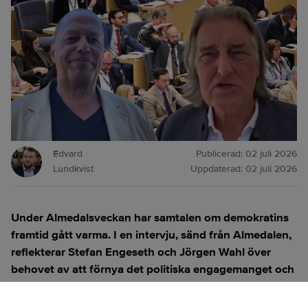
Edvard
Publicerad:
02 juli 2026
Lundkvist
Uppdaterad:
02 juli 2026
Under Almedalsveckan har samtalen om demokratins
framtid gått varma. I en intervju, sänd från Almedalen,
reflekterar Stefan Engeseth och Jörgen Wahl över
behovet av att förnya det politiska engagemanget och
hur modern teknik kan användas för att överbrygga
klyftan mellan medborgare och beslutsfattare.