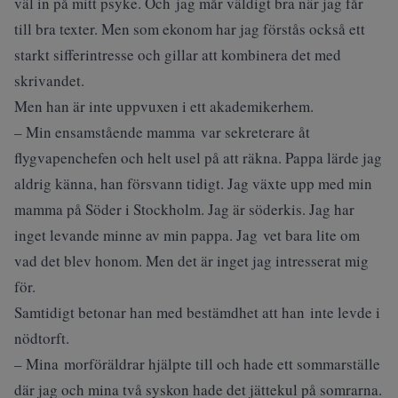
väl in på mitt psyke. Och jag mår väldigt bra när jag får
till bra texter. Men som ekonom har jag förstås också ett
starkt sifferintresse och gillar att kombinera det med
skrivandet.
Men han är inte uppvuxen i ett akademikerhem.
– Min ensamstående mamma var sekreterare åt
flygvapenchefen och helt usel på att räkna. Pappa lärde jag
aldrig känna, han försvann tidigt. Jag växte upp med min
mamma på Söder i Stockholm. Jag är söderkis. Jag har
inget levande minne av min pappa. Jag vet bara lite om
vad det blev honom. Men det är inget jag intresserat mig
för.
Samtidigt betonar han med bestämdhet att han inte levde i
nödtorft.
– Mina morföräldrar hjälpte till och hade ett sommarställe
där jag och mina två syskon hade det jättekul på somrarna.