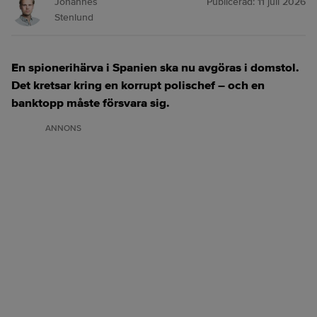
Johannes
Publicerad:
11 juli 2026
Stenlund
En spionerihärva i Spanien ska nu avgöras i domstol.
Det kretsar kring en korrupt polischef – och en
banktopp måste försvara sig.
ANNONS