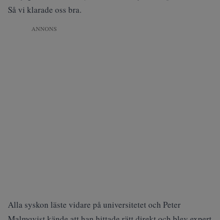
Så vi klarade oss bra.
ANNONS
Alla syskon läste vidare på universitetet och Peter
Malmqvist kände att han hittade rätt direkt och blev expert