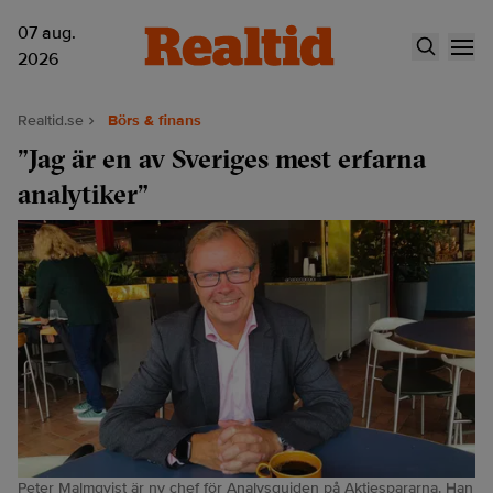
07 aug.
2026
Realtid.se
Börs & finans
”Jag är en av Sveriges mest erfarna
analytiker”
Peter Malmqvist är ny chef för Analysguiden på Aktiespararna. Han