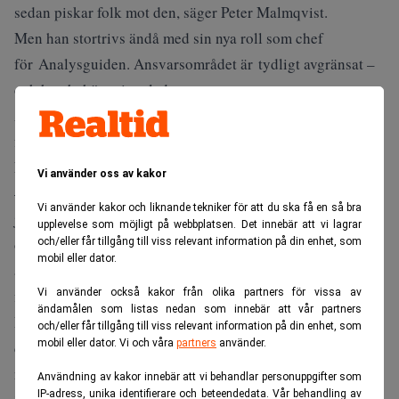
sedan piskar folk mot den, säger Peter Malmqvist.
Men han stortrivs ändå med sin nya roll som chef
för Analysguiden. Ansvarsområdet är tydligt avgränsat –
och han behöver inte leda ett stort team.
Är det då något som han verkligen ångrar i sin långa
finanskarriär? Ja, att han tackade nej till ett
kapitalförvaltar-jobb i början av 90-talet.
Vi använder oss av kakor
– Jag kan fortfarande fundera över vad som hade hänt om
Vi använder kakor och liknande tekniker för att du ska få en så bra
jag tagit det. Men jag hade precis förhandlat klart min lön
upplevelse som möjligt på webbplatsen. Det innebär att vi lagrar
och mina förmåner med min dåvarande
och/eller får tillgång till viss relevant information på din enhet, som
mobil eller dator.
arbetsgivare. Samtidigt hade jag varit ganska länge på den
Vi använder också kakor från olika partners för vissa av
firman och var egentligen färdig där.
ändamålen som listas nedan som innebär att vår partners
Beslutet grämde honom i närmare 20 år. Han uppmanar
och/eller får tillgång till viss relevant information på din enhet, som
mobil eller dator. Vi och våra
partners
använder.
därför unga att tacka ja till
nya jobb. Men var ingen ”hoppjerka”. Stanna åtminstone
Användning av kakor innebär att vi behandlar personuppgifter som
IP-adress, unika identifierare och beteendedata. Vår behandling av