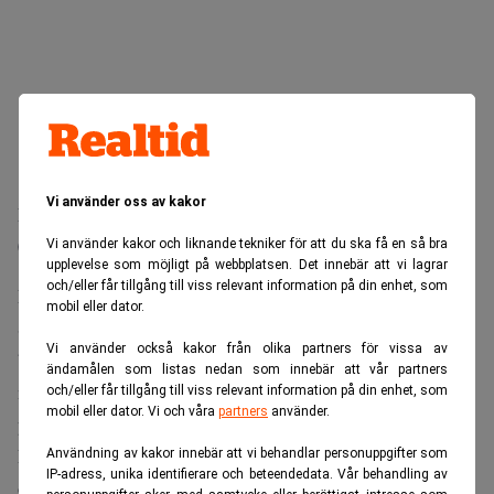
Vi använder oss av kakor
Läs mer:
Prislarm om flyget – men hit har resan blivit 1
000 kronor billigare. Dagens PS
Vi använder kakor och liknande tekniker för att du ska få en så bra
upplevelse som möjligt på webbplatsen. Det innebär att vi lagrar
och/eller får tillgång till viss relevant information på din enhet, som
Konkurs har påverkat konkurrensen
mobil eller dator.
Samtidigt har utbudet av flygstolar minskat. När
Vi använder också kakor från olika partners för vissa av
bränslekostnaderna sköt i höjden valde flera bolag att dra
ändamålen som listas nedan som innebär att vår partners
ned på mindre lönsamma avgångar och skjuta upp
och/eller får tillgång till viss relevant information på din enhet, som
mobil eller dator. Vi och våra
partners
använder.
planerade utökningar av linjenäten.
Före krisen räknade de amerikanska flygbolagen med att
Användning av kakor innebär att vi behandlar personuppgifter som
IP-adress, unika identifierare och beteendedata. Vår behandling av
öka den inrikes kapaciteten under årets tredje kvartal, men