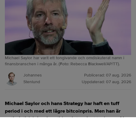
Michael Saylor har varit ett tongivande och omdiskuterat namn i
finansbranschen i många år. (Foto: Rebecca Blackwell/AP/TT).
Johannes
Publicerad:
07 aug. 2026
Stenlund
Uppdaterad:
07 aug. 2026
Michael Saylor och hans Strategy har haft en tuff
period i och med ett lägre bitcoinpris. Men han är
optimistisk kring framtiden, inte minst tack vare AI.
ANNONS