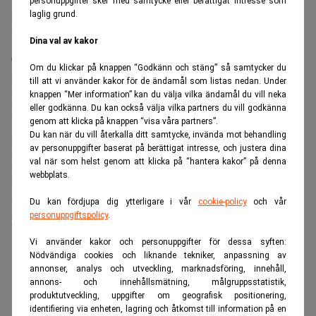
personuppgifter sker med samtycke eller berättigat intresse som
nu väntas i stället i stort sett ingen tillväxt alls.
laglig grund.
Konkurrensen på den amerikanska marknaden har
Dina val av kakor
dessutom minskat efter lågprisbolaget Spirit Airlines
Om du klickar på knappen “Godkänn och stäng” så samtycker du
konkurs i maj.
till att vi använder kakor för de ändamål som listas nedan. Under
knappen “Mer information” kan du välja vilka ändamål du vill neka
Bolaget hade länge pressat biljettpriserna i USA, men när
eller godkänna. Du kan också välja vilka partners du vill godkänna
verksamheten upphörde förbättrades förutsättningarna för
genom att klicka på knappen “visa våra partners”.
Du kan när du vill återkalla ditt samtycke, invända mot behandling
konkurrenterna att ta bättre betalt på flera linjer.
av personuppgifter baserat på berättigat intresse, och justera dina
På vissa sträckor har andra flygbolag tagit över Spirits
val när som helst genom att klicka på “hantera kakor” på denna
webbplats.
kapacitet, vilket lett till lägre priser, men utvecklingen har
varit begränsad.
Du kan fördjupa dig ytterligare i vår
cookie-policy
och vår
personuppgiftspolicy
.
Läs mer:
Flygbolag tvingas lägga ned. Realtid
Vi använder kakor och personuppgifter för dessa syften:
ANNONS
Nödvändiga cookies och liknande tekniker, anpassning av
annonser, analys och utveckling, marknadsföring, innehåll,
annons- och innehållsmätning, målgruppsstatistik,
produktutveckling, uppgifter om geografisk positionering,
identifiering via enheten, lagring och åtkomst till information på en