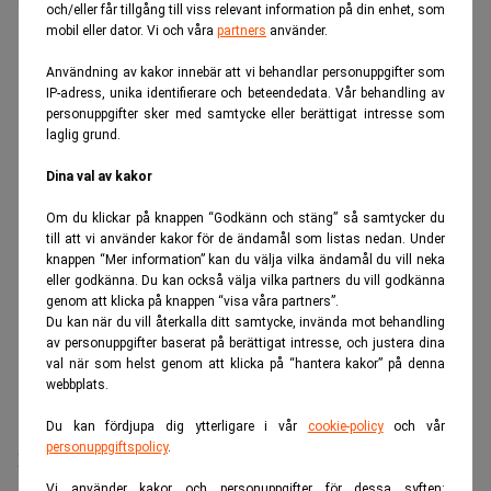
och/eller får tillgång till viss relevant information på din enhet, som
Men även tradingverksamheten hjälper till.
mobil eller dator. Vi och våra
partners
använder.
ANNONS
Användning av kakor innebär att vi behandlar personuppgifter som
IP-adress, unika identifierare och beteendedata. Vår behandling av
personuppgifter sker med samtycke eller berättigat intresse som
laglig grund.
Dina val av kakor
Om du klickar på knappen “Godkänn och stäng” så samtycker du
till att vi använder kakor för de ändamål som listas nedan. Under
knappen “Mer information” kan du välja vilka ändamål du vill neka
eller godkänna. Du kan också välja vilka partners du vill godkänna
genom att klicka på knappen “visa våra partners”.
Du kan när du vill återkalla ditt samtycke, invända mot behandling
av personuppgifter baserat på berättigat intresse, och justera dina
val när som helst genom att klicka på “hantera kakor” på denna
webbplats.
Du kan fördjupa dig ytterligare i vår
cookie-policy
och vår
personuppgiftspolicy
.
De amerikanska storbankerna väntas redovisa ett starkt
Vi använder kakor och personuppgifter för dessa syften: