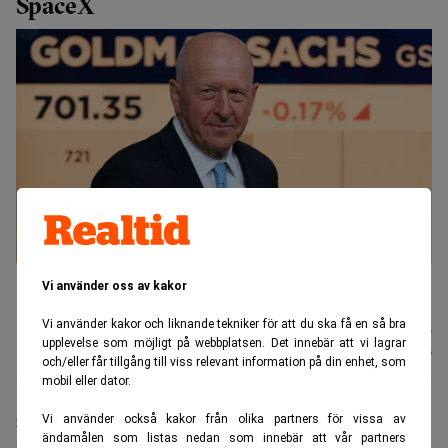
SpaceX
David Solomon är vd på Goldman Sachs, en av
Vi använder oss av kakor
investmentbankerna som går bra just nu. (Foto: Seth Wenig/AP/TT).
Vi använder kakor och liknande tekniker för att du ska få en så bra
Johannes
Publicerad:
13 juli 2026
upplevelse som möjligt på webbplatsen. Det innebär att vi lagrar
Stenlund
Uppdaterad:
13 juli 2026
och/eller får tillgång till viss relevant information på din enhet, som
mobil eller dator.
Vi använder också kakor från olika partners för vissa av
Stora börsnoteringar är ett skäl till att
ändamålen som listas nedan som innebär att vår partners
investmentbankerna väntas presentera stora vinster.