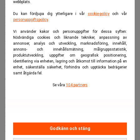
webbplats.
Rådgivaren har också i strid med företagets regler använt
schablonkostnader istället för verkliga driftskostnader.
Du kan fördjupa dig ytterligare i vår
cookie-policy
och vår
personuppgiftspolicy
.
Rådgivaren hade även felaktigt intygat att denne inte varit
Vi använder kakor och personuppgifter för dessa syften:
föremål för prövning hos Swedsec trots att rådgivaren
Nödvändiga cookies och liknande tekniker, anpassning av
2021 fick en varning av disciplinnämnden.
annonser, analys och utveckling, marknadsföring, innehåll,
annons- och innehållsmätning, målgruppsstatistik,
Disciplinnämnden bedömde att de konstaterade
produktutveckling, uppgifter om geografisk positionering,
regelöverträdelserna tillsammans med den tidigare
identifiering via enheten, lagring och åtkomst till information på en
enhet, säkerställa säkerhet, förhindra och upptäcka bedrägerier
varningen var sådana att påföljden borde bestämmas till
samt åtgärda fel.
en återkallelse men att återkallelsen kunde tidsbestämmas
Se våra
104 partners
med hänsyn till hur det fungerat på kontoret och att några
av ärendena beretts i samråd med chefen.
2024:09 Swedsec varnar rådgivare
Rådgivaren har i strid med företagets regler om fullmakt,
kundkännedom och informationssäkerhet genomfört en
Godkänn och stäng
betalning till ett högriskland på uppdrag av kundens