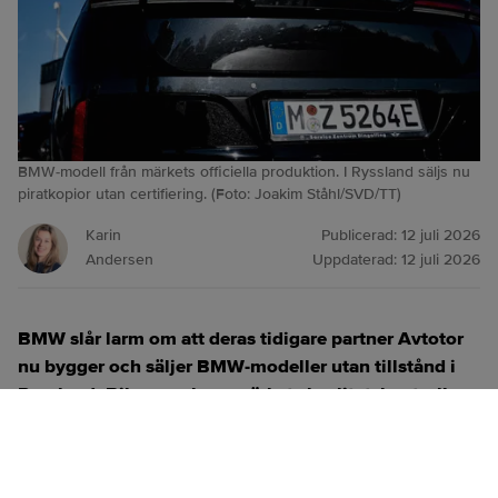
BMW-modell från märkets officiella produktion. I Ryssland säljs nu
piratkopior utan certifiering. (Foto: Joakim Ståhl/SVD/TT)
Karin
Publicerad:
12 juli 2026
Andersen
Uppdaterad:
12 juli 2026
BMW slår larm om att deras tidigare partner Avtotor
nu bygger och säljer BMW‑modeller utan tillstånd i
Ryssland. Bilarna saknar märkets kvalitetskontroll,
certifiering och digitala system – men köps ändå av
ryska kunder.
ANNONS