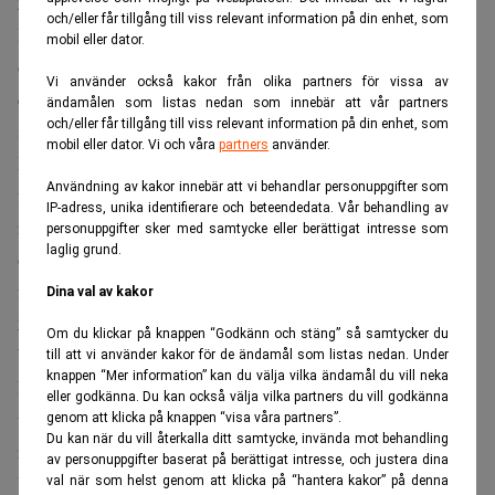
2024:07 Swedsec återkallar rådgivares licens
och/eller får tillgång till viss relevant information på din enhet, som
Rådgivaren har hanterat ärenden för fyra olika bolag, bl.a.
mobil eller dator.
öppnat konton och internettjänst, trots att det inte ingått i
Vi använder också kakor från olika partners för vissa av
dennes yrkesroll och även hanterat arbetsrelaterad
ändamålen som listas nedan som innebär att vår partners
och/eller får tillgång till viss relevant information på din enhet, som
information för bolagen via sin privata e-postadress.
mobil eller dator. Vi och våra
partners
använder.
Rådgivaren har också i haft privata kopplingar till två av
Användning av kakor innebär att vi behandlar personuppgifter som
företagen samt ytterligare en kund. Därutöver har
IP-adress, unika identifierare och beteendedata. Vår behandling av
rådgivaren brutit mot företagets regler om dokumentation
personuppgifter sker med samtycke eller berättigat intresse som
laglig grund.
och arkivering gjort ett flertal otillåtna slagningar i
företagets system.
Dina val av kakor
2024:08 Swedsec återkallar rådgivares licens under
Om du klickar på knappen “Godkänn och stäng” så samtycker du
begränsad tid
till att vi använder kakor för de ändamål som listas nedan. Under
knappen “Mer information” kan du välja vilka ändamål du vill neka
Rådgivaren har i flera kreditärenden inte skannat in
eller godkänna. Du kan också välja vilka partners du vill godkänna
underlag och inte heller kommenterat och bedömt
genom att klicka på knappen “visa våra partners”.
Du kan när du vill återkalla ditt samtycke, invända mot behandling
rimligheten av inkomstunderlag som visat avvikelser mot
av personuppgifter baserat på berättigat intresse, och justera dina
UC eller påtagliga och snabba värdestegringar.
val när som helst genom att klicka på “hantera kakor” på denna