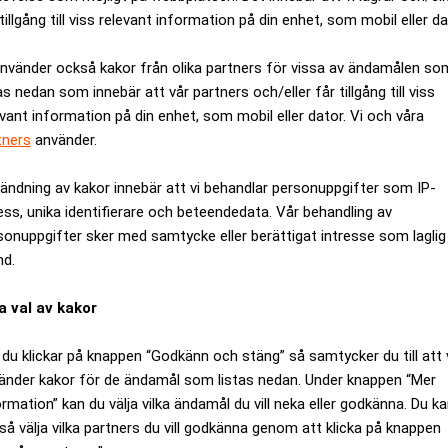
tillgång till viss relevant information på din enhet, som mobil eller da
använder också kakor från olika partners för vissa av ändamålen so
as nedan som innebär att vår partners och/eller får tillgång till viss
evant information på din enhet, som mobil eller dator. Vi och våra
tners
använder.
Medarbetare inom Intern styrni
Sista ansökningsdag:
13/06/
ändning av kakor innebär att vi behandlar personuppgifter som IP-
ess, unika identifierare och beteendedata. Vår behandling av
sonuppgifter sker med samtycke eller berättigat intresse som laglig
ANNONS
nd.
a val av kakor
du klickar på knappen “Godkänn och stäng” så samtycker du till att 
änder kakor för de ändamål som listas nedan. Under knappen “Mer
ormation” kan du välja vilka ändamål du vill neka eller godkänna. Du k
så välja vilka partners du vill godkänna genom att klicka på knappen