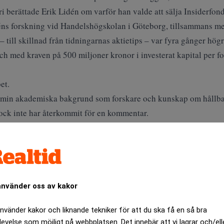
ri berättade Erik Lidén om varför han valde att sälja Insiderfonde
déns forskning vid Handelshögskolan i Göteborg, tillsammans 
– till skillnad från tidningarnas aktietips – var fyra gånger hög
h med kraven på 500 miljoner kronor i investerat kapital per fo
et.
g min akademiska bakgrund som forskare och kunskap om hållbara
ock inte har återkommit för en kommentar.
rev är kostnadsfritt:
Prenumerera
olvo Cars
använder oss av kakor
använder kakor och liknande tekniker för att du ska få en så bra
levelse som möjligt på webbplatsen. Det innebär att vi lagrar och/ell