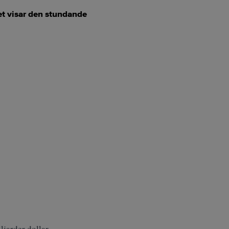
et visar den stundande
jarder dollar.