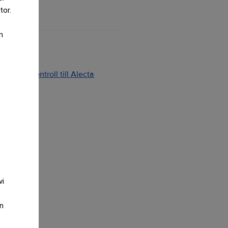
tor.
m
ng och kontroll till Alecta
2026
vi
an