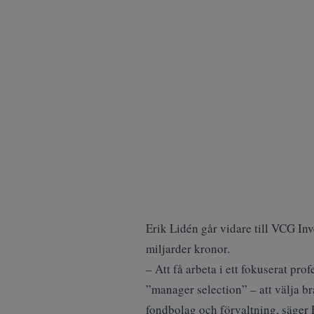
Erik Lidén går vidare till VCG In
miljarder kronor.
– Att få arbeta i ett fokuserat p
”manager selection” – att välja br
fondbolag och förvaltning, säger