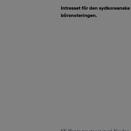
Intresset för den sydkoreanska
börsnoteringen.
SK Hynix tar steget in på Nasdaq