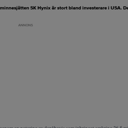
 minnesjätten SK Hynix är stort bland investerare i USA. D
ANNONS
 genom en notering av depåbevis som inbringat omkring 26,5 mil