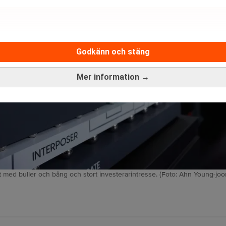
Godkänn och stäng
Mer information →
et med buller och bång och stort investerarintresse. (Foto: Ahn Young-joo