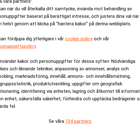
a våra partners”.
kan när du vill återkalla ditt samtycke, invända mot behandling av
sonuppgifter baserat på berättigat intresse, och justera dina val när
 helst genom att klicka på “hantera kakor” på denna webbplats.
kan fördjupa dig ytterligare i vår
cookie-policy
och vår
sonuppgiftspolicy
.
använder kakor och personuppgifter för dessa syften: Nödvändiga
kies och liknande tekniker, anpassning av annonser, analys och
Nasdaq – största utländska någonsi
eckling, marknadsföring, innehåll, annons- och innehållsmätning,
gruppsstatistik, produktutveckling, uppgifter om geografisk
itionering, identifiering via enheten, lagring och åtkomst till informa
en enhet, säkerställa säkerhet, förhindra och upptäcka bedrägerier 
ärda fel.
Se våra
104 partners