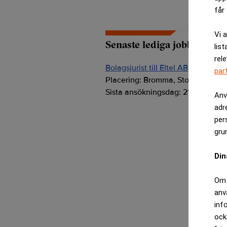
får 
Vi 
Senaste lediga jobben
list
rel
Bolagsjurist till Eltel AB
par
Placering:
Bromma, Stockholm
Sista ansökningsdag:
21/08/2026
Anv
adr
per
gru
Din
Om 
anv
inf
ock