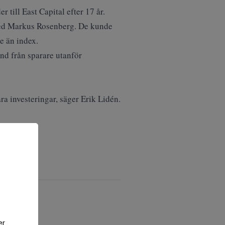
r till East Capital efter 17 år.
med Markus Rosenberg. De kunde
re än index.
nd från sparare utanför
 investeringar, säger Erik Lidén.
er