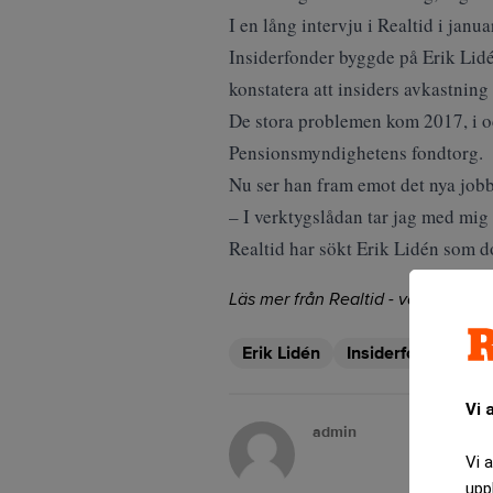
I
en lång intervju i Realtid
i janua
Insiderfonder byggde på Erik Li
konstatera att insiders avkastning 
De stora problemen kom 2017, i oc
Pensionsmyndighetens fondtorg.
Nu ser han fram emot det nya jobb
– I verktygslådan tar jag med mi
Realtid har sökt Erik Lidén som d
Läs mer från Realtid - vårt nyhetsb
Erik Lidén
Insiderfonder
V
Vi 
admin
Vi 
upp