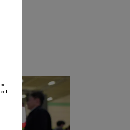
n
tion
samt