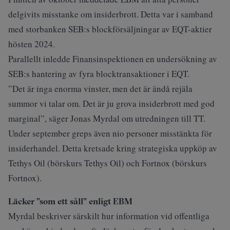
delgivits misstanke om insiderbrott. Detta var i samband
med storbanken
SEB:s blockförsäljningar av EQT-aktier
hösten 2024.
Parallellt inledde Finansinspektionen en undersökning av
SEB:s hantering av fyra blocktransaktioner i EQT.
”Det är inga enorma vinster, men det är ändå rejäla
summor vi talar om. Det är ju grova insiderbrott med god
marginal”, säger Jonas Myrdal om utredningen till TT.
Under
september greps
även nio personer misstänkta för
insiderhandel. Detta kretsade kring strategiska uppköp av
Tethys Oil (
börskurs Tethys Oil
) och Fortnox (
börskurs
Fortnox
).
Läcker ”som ett såll” enligt EBM
Myrdal beskriver särskilt hur information vid offentliga