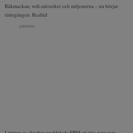
Räkmackan, wifi-nätverket och miljonerna – nu börjar
rättegången. Realtid
ANNONS
I mitten av oktober meddelade EBM att åtta personer