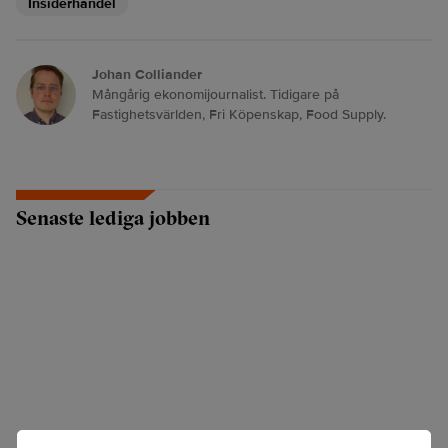
Insiderhandel
Johan Colliander
Mångårig ekonomijournalist. Tidigare på
Fastighetsvärlden, Fri Köpenskap, Food Supply.
Senaste lediga jobben
ANNONS