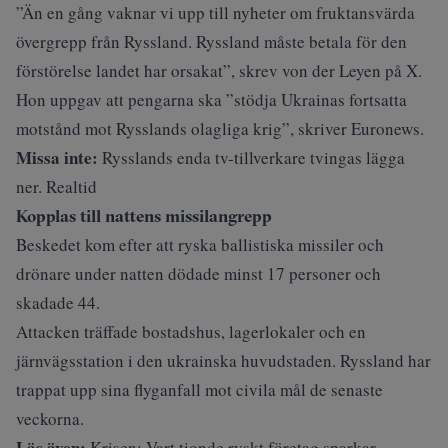
”Än en gång vaknar vi upp till nyheter om fruktansvärda
övergrepp från Ryssland. Ryssland måste betala för den
förstörelse landet har orsakat”, skrev von der Leyen på X.
Hon uppgav att pengarna ska ”stödja Ukrainas fortsatta
motstånd mot Rysslands olagliga krig”, skriver
Euronews
.
Missa inte:
Rysslands enda tv-tillverkare tvingas lägga
ner. Realtid
Kopplas till nattens missilangrepp
Beskedet kom efter att ryska ballistiska missiler och
drönare under natten dödade minst 17 personer och
skadade 44.
Attacken träffade bostadshus, lagerlokaler och en
järnvägsstation i den ukrainska huvudstaden. Ryssland har
trappat upp sina flyganfall mot civila mål de senaste
veckorna.
Läs även:
Krisen: Vart tionde ryskt företag sparkar