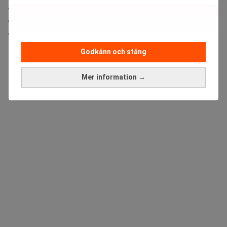
euro från avkastningen på frysta ryska tillgångar ska
göras tillgängliga för Ukraina. Beskedet kom dagen
efter en av årets dödligaste ryska attacker mot Kyiv.
ANNONS
Godkänn och stäng
Mer information →