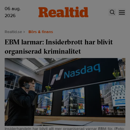
06 aug.
2026
Realtid.se
Börs & finans
EBM larmar: Insiderbrott har blivit
organiserad kriminalitet
Insiderhandeln har blivit allt mer organiserad varnar EBM för. (Foto: