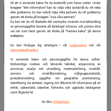
till att vi använder kakor för de ändamål som listas nedan. Under
knappen “Mer information” kan du välja vilka ändamål du vill neka
eller godkänna. Du kan också välja vilka partners du vill godkänna
genom att klicka på knappen “visa våra partners”.
Du kan när du vill återkalla ditt samtycke, invända mot behandling
av personuppgifter baserat på berättigat intresse, och justera dina
val när som helst genom att klicka på “hantera kakor” på denna
webbplats.
Du kan fördjupa dig ytterligare i vår
cookie-policy
och vår
personuppgiftspolicy
.
Vi använder kakor och personuppgifter för dessa syften:
Nödvändiga cookies och liknande tekniker, anpassning av
Ursula von der Leyen lovar mer pengar till Ukraina från frysta ryska
annonser, analys och utveckling, marknadsföring, innehåll,
tillgångar. (Foto: Virginia Mayo /AP/TT))
annons- och innehållsmätning, målgruppsstatistik,
produktutveckling, uppgifter om geografisk positionering,
Johan
Publicerad:
05 aug. 2026
identifiering via enheten, lagring och åtkomst till information på en
Colliander
Uppdaterad:
05 aug. 2026
enhet, säkerställa säkerhet, förhindra och upptäcka bedrägerier
samt åtgärda fel.
EU-kommissionens ordförande Ursula von der Leyen
Se våra
104 partners
meddelade på onsdagen att ytterligare 1,4 miljarder