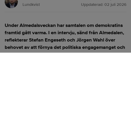
Lundkvist
Uppdaterad:
02 juli 2026
Under Almedalsveckan har samtalen om demokratins
framtid gått varma. I en intervju, sänd från Almedalen,
reflekterar Stefan Engeseth och Jörgen Wahl över
behovet av att förnya det politiska engagemanget och
hur modern teknik kan användas för att överbrygga
klyftan mellan medborgare och beslutsfattare.
Titta på
videosidan
för en ren videoupplevelse.
ANNONS