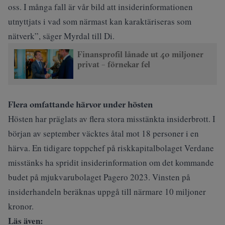
oss. I många fall är vår bild att insiderinformationen
utnyttjats i vad som närmast kan karaktäriseras som
nätverk”, säger Myrdal till Di.
Finansprofil lånade ut 40 miljoner
privat – förnekar fel
Flera omfattande härvor under hösten
Hösten har präglats av flera stora misstänkta insiderbrott. I
början av september väcktes åtal mot 18 personer i en
härva
. En tidigare toppchef på riskkapitalbolaget Verdane
misstänks ha spridit insiderinformation om det kommande
budet på mjukvarubolaget Pagero 2023. Vinsten på
insiderhandeln beräknas uppgå till närmare 10 miljoner
kronor.
Läs även: