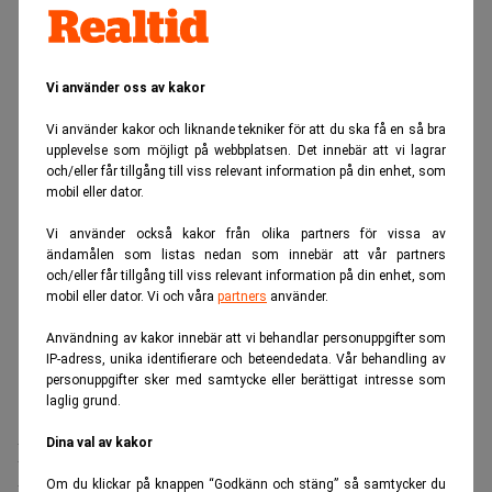
Vi använder oss av kakor
Vi använder kakor och liknande tekniker för att du ska få en så bra
upplevelse som möjligt på webbplatsen. Det innebär att vi lagrar
och/eller får tillgång till viss relevant information på din enhet, som
mobil eller dator.
Vi använder också kakor från olika partners för vissa av
ändamålen som listas nedan som innebär att vår partners
och/eller får tillgång till viss relevant information på din enhet, som
mobil eller dator. Vi och våra
partners
använder.
Användning av kakor innebär att vi behandlar personuppgifter som
IP-adress, unika identifierare och beteendedata. Vår behandling av
personuppgifter sker med samtycke eller berättigat intresse som
laglig grund.
Realtid.se
Makro
Dina val av kakor
EU ger 1,4 nya miljarder till Ukraina –
från ryska tillgångar
Om du klickar på knappen “Godkänn och stäng” så samtycker du