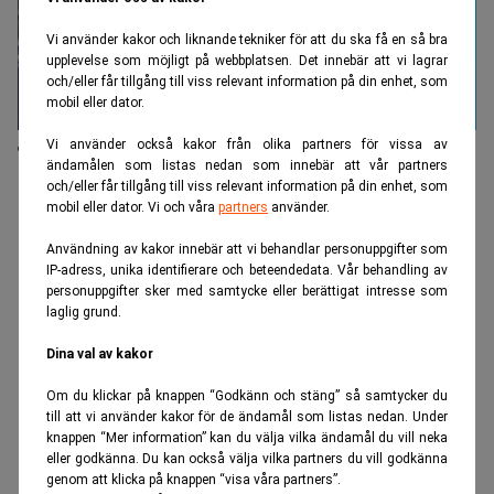
Vi använder kakor och liknande tekniker för att du ska få en så bra
upplevelse som möjligt på webbplatsen. Det innebär att vi lagrar
och/eller får tillgång till viss relevant information på din enhet, som
mobil eller dator.
Vi använder också kakor från olika partners för vissa av
Tidigare Goldman-analytiker döms till fängelse:
ändamålen som listas nedan som innebär att vår partners
"Katastrofalt dumt"
och/eller får tillgång till viss relevant information på din enhet, som
mobil eller dator. Vi och våra
partners
använder.
ANNONS
Användning av kakor innebär att vi behandlar personuppgifter som
IP-adress, unika identifierare och beteendedata. Vår behandling av
personuppgifter sker med samtycke eller berättigat intresse som
laglig grund.
Dina val av kakor
Om du klickar på knappen “Godkänn och stäng” så samtycker du
till att vi använder kakor för de ändamål som listas nedan. Under
knappen “Mer information” kan du välja vilka ändamål du vill neka
eller godkänna. Du kan också välja vilka partners du vill godkänna
genom att klicka på knappen “visa våra partners”.