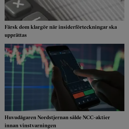
Färsk dom klargör när insiderförteckningar ska
upprättas
Huvudägaren Nordstjernan sålde NCC-aktier
innan vinstvarningen