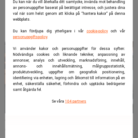
Du kan när du vill återkalla ditt samtycke, invända mot behandling
av personuppgifter baserat på berättigat intresse, och justera dina
val när som helst genom att klicka på “hantera kakor” på denna
webbplats.
Du kan fördjupa dig ytterligare i vår
cookie-policy
och vår
personuppgiftspolicy
.
Vi använder kakor och personuppgifter för dessa syften:
Nödvändiga cookies och liknande tekniker, anpassning av
annonser, analys och utveckling, marknadsföring, innehåll,
annons- och innehållsmätning, målgruppsstatistik,
produktutveckling, uppgifter om geografisk positionering,
identifiering via enheten, lagring och åtkomst till information på en
enhet, säkerställa säkerhet, förhindra och upptäcka bedrägerier
samt åtgärda fel.
Se våra
104 partners
Gripen av FBI – anklagas för insiderhandel i Sobi-
affär