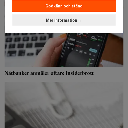
Godkänn och stäng
Mer information →
Nätbanker anmäler oftare insiderbrott