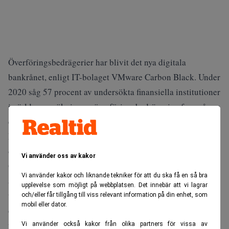
Överföringsbedrägerier har blivit det nya digitala
bankrånet, enligt IT-bolaget VMware Carbon Black. Under
2020 såg 57 procent av undersökta finansiella institutioner
i världen en ökning av överföringsbedrägerier, framgår av
en ny rapport. Vidare anser 33 procent av dessa att
Ryssland utgör det största hotet, följt av Kina (39 procent)
och USA (21 procent).
Vi använder oss av kakor
Överföringsbedrägerier kan ske genom man-i-mitten-
Vi använder kakor och liknande tekniker för att du ska få en så bra
attacker (MiTM), nätfiske, eller insiders som utnyttjar
upplevelse som möjligt på webbplatsen. Det innebär att vi lagrar
tillgången till information, med en gemensam nämnare:
och/eller får tillgång till viss relevant information på din enhet, som
mobil eller dator.
det är mycket svårt att spåra pengarna när attacken är
utförd, konstaterar VMware Carbon Black.
Vi använder också kakor från olika partners för vissa av