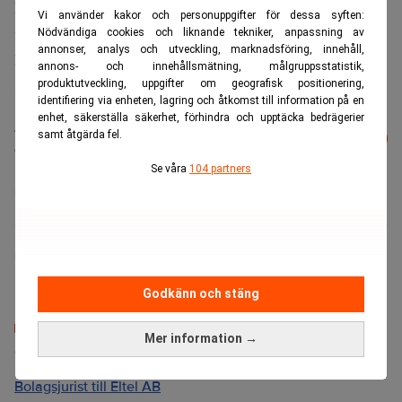
Rapporten bygger på svar från 126 säkerhetsledare inom
Vi använder kakor och personuppgifter för dessa syften:
finansiella institutioner, varav 48 procent befinner sig i
Nödvändiga cookies och liknande tekniker, anpassning av
annonser, analys och utveckling, marknadsföring, innehåll,
Nordamerika, 28 procent i Europa, 16 procent i Asien och
annons- och innehållsmätning, målgruppsstatistik,
8 procent i Latinamerika.
produktutveckling, uppgifter om geografisk positionering,
identifiering via enheten, lagring och åtkomst till information på en
enhet, säkerställa säkerhet, förhindra och upptäcka bedrägerier
Läs mer från Realtid - vårt nyhetsbrev
samt åtgärda fel.
Prenumerera
är kostnadsfritt:
Se våra
104 partners
Cybersäkerhet
VMware
Marlene Sellebraten
Godkänn och stäng
Mer information →
Senaste lediga jobben
Bolagsjurist till Eltel AB