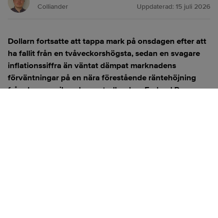
Colliander
Uppdaterad:
15 juli 2026
Dollarn fortsatte att tappa mark på onsdagen efter att
ha fallit från en tvåveckorshögsta, sedan en svagare
inflationssiffra än väntat dämpat marknadens
förväntningar på en nära förestående räntehöjning
från den amerikanska centralbanken Federal Reserve.
ANNONS