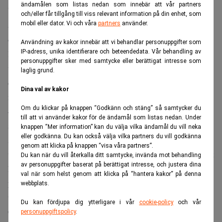
ändamålen som listas nedan som innebär att vår partners
Vidare har 51 procent av finansinstituten utsatts för
och/eller får tillgång till viss relevant information på din enhet, som
attacker riktade för att komma åt marknadsstrategier via
mobil eller dator. Vi och våra
partners
använder.
övertagandet av börsmäklares konton. Om en sådan attack
Användning av kakor innebär att vi behandlar personuppgifter som
IP-adress, unika identifierare och beteendedata. Vår behandling av
lyckas kan det exempelvis påverka marknaden, främja en
personuppgifter sker med samtycke eller berättigat intresse som
viss utveckling eller underlätta insiderhandel. Särskilt
laglig grund.
destruktiva är även så kallade Chronos-attacker där man
Dina val av kakor
manipulerar tid.
Om du klickar på knappen “Godkänn och stäng” så samtycker du
– Cyberbrottskarteller utvecklas både vad gäller attackens
till att vi använder kakor för de ändamål som listas nedan. Under
sofistikering och organisation. Såväl karteller och som
knappen “Mer information” kan du välja vilka ändamål du vill neka
eller godkänna. Du kan också välja vilka partners du vill godkänna
stater riktar it-attacker mot den finansiella sektorn. Att
genom att klicka på knappen “visa våra partners”.
vara medveten om situationen är av största vikt. Spelplanet
Du kan när du vill återkalla ditt samtycke, invända mot behandling
av personuppgifter baserat på berättigat intresse, och justera dina
har förändrats då banköverföringsbedrägerier inte är det
val när som helst genom att klicka på “hantera kakor” på denna
yttersta mål, utan målet är att kapa den digitala
webbplats.
transformation av en finansinstituten, skriver VMWare
Du kan fördjupa dig ytterligare i vår
cookie-policy
och vår
Carbon Black.
personuppgiftspolicy
.