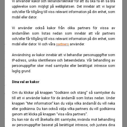
Vi använder kakor och liknande tekniker för att du ska få en så bra
upplevelse som möjligt på webbplatsen. Det innebär att vi lagrar
och/eller får tillgång till viss relevant information på din enhet, som
mobil eller dator.
Vi använder också kakor från olika partners för vissa av
ändamålen som listas nedan som innebär att vår partners
Vad krävs för att göra karriär i Danmark?
och/eller får tillgång till viss relevant information på din enhet, som
– Jag arbetar internationellt och vi pratar mycket engelska,
mobil eller dator. Vi och våra
partners
använder.
men man har stor fördel av att kunna danska. Dels för att
Användning av kakor innebär att vi behandlar personuppgifter som
vi är i Danmark, och man blir också snabbare en del av
IP-adress, unika identifierare och beteendedata. Vår behandling av
personuppgifter sker med samtycke eller berättigat intresse som
teamet. Jag förstår språket bra, men är inte så bra på att
laglig grund.
prata.
Dina val av kakor
– De flesta danskar har en ganska omfattande utbildning
och därför är det även viktigt att man är fokuserad och
Om du klickar på knappen “Godkänn och stäng” så samtycker du
till att vi använder kakor för de ändamål som listas nedan. Under
målinriktad.
knappen “Mer information” kan du välja vilka ändamål du vill neka
Vad är ditt bästa tips till svenskar som skulle vilja bo och
eller godkänna. Du kan också välja vilka partners du vill godkänna
genom att klicka på knappen “visa våra partners”.
arbeta i Danmark?
Du kan när du vill återkalla ditt samtycke, invända mot behandling
– Att man ska intressera sig för de lokala spelreglerna och
av personuppgifter baserat på berättigat intresse, och justera dina