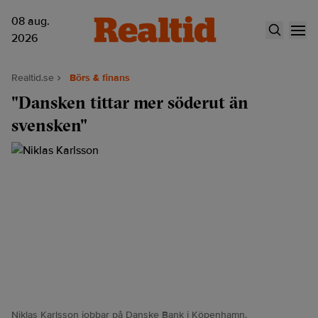
08 aug.
2026
Realtid.se
Börs & finans
"Dansken tittar mer söderut än
svensken"
Niklas Karlsson jobbar på Danske Bank i Köpenhamn.