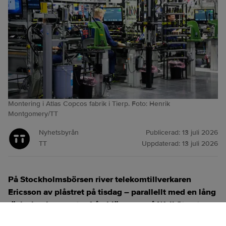
Montering i Atlas Copcos fabrik i Tierp. Foto: Henrik
Montgomery/TT
Nyhetsbyrån
Publicerad:
13 juli 2026
TT
Uppdaterad:
13 juli 2026
På Stockholmsbörsen river telekomtillverkaren
Ericsson av plåstret på tisdag – parallellt med en lång
räcka bankrapporter från bjässarna på Wall Street.
Sedan följer ett massivt flöde av siffror från