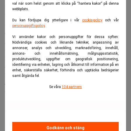
val när som helst genom att klicka på “hantera kakor” på denna
lära sig språket.
webbplats.
Vilka är de största skillnaderna mellan arbetslivet i
Du kan fördjupa dig ytterligare i vår
cookie-policy
och vår
Sverige och Danmark?
personuppgiftspolicy
.
– Det är mer möten och koncensus i Sverige och man vill
Vi använder kakor och personuppgifter för dessa syften:
gärna testa saker många gånger innan man genomför dem.
Nödvändiga cookies och liknande tekniker, anpassning av
annonser, analys och utveckling, marknadsföring, innehåll,
Språkligt kan tonen uppfattas som lite hårdare och direkt i
annons- och innehållsmätning, målgruppsstatistik,
Danmark, men det ska man inte ta allvarligt.
produktutveckling, uppgifter om geografisk positionering,
identifiering via enheten, lagring och åtkomst till information på en
– Dansken tittar mer söderut i Europa och samtidigt lite på
enhet, säkerställa säkerhet, förhindra och upptäcka bedrägerier
Norden, medan svensken tänker Norden först. Min
samt åtgärda fel.
erfarhenhet är också att danskarna är "köpmän" och
Se våra
104 partners
fokuserar mycket på pris och kostnader.
ANNONS
Godkänn och stäng