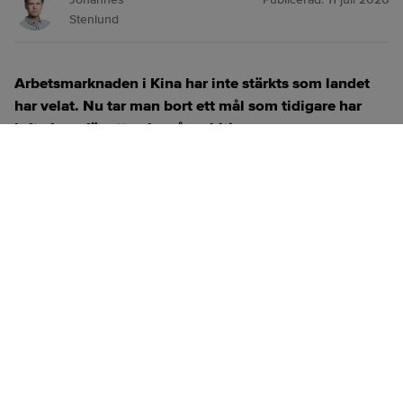
Stenlund
Arbetsmarknaden i Kina har inte stärkts som landet
har velat. Nu tar man bort ett mål som tidigare har
lyfts fram för att peka på ambition.
ANNONS