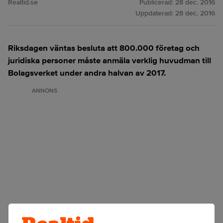
Realtid.se
Publicerad:
28 dec. 2016
Uppdaterad:
28 dec. 2016
Riksdagen väntas besluta att 800.000 företag och
juridiska personer måste anmäla verklig huvudman till
Bolagsverket under andra halvan av 2017.
ANNONS