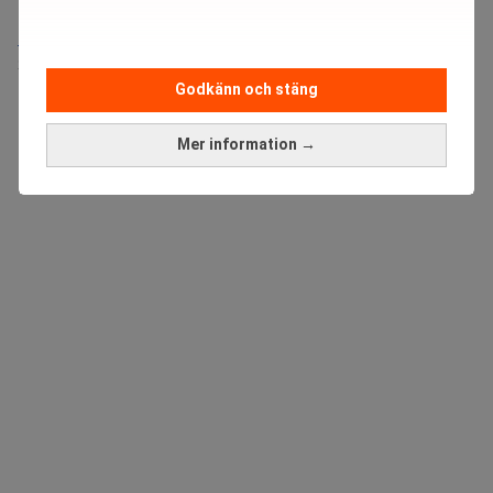
Medarbetare inom Intern styrning och kontroll till Alecta
Sista ansökningsdag:
13/06/2026
Godkänn och stäng
ANNONS
Mer information →