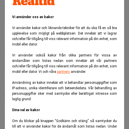
Vi använder oss av kakor
2015 antog Europaparlamentet och rådet ett nytt
Vi använder kakor och liknande tekniker för att du ska få en så bra
upplevelse som möjligt på webbplatsen. Det innebär att vi lagrar
penningtvättsdirektiv som ska bidra till att bekämpa
och/eller får tillgång till viss relevant information på din enhet, som
penningtvätt och finansiering av terrorism. Enligt
mobil eller dator.
direktivet måste varje EU-land ha ett register över verkliga
Vi använder också kakor från olika partners för vissa av
huvudmän. Bolagsverket kommer att få uppdraget av
ändamålen som listas nedan som innebär att vår partners
och/eller får tillgång till viss relevant information på din enhet, som
regeringen att föra registret i Sverige.
mobil eller dator. Vi och våra
partners
använder.
För att förenkla för företagare och andra som måste
Användning av kakor innebär att vi behandlar personuppgifter som
anmäla detta, arbetar Bolagsverket just nu med att ta fram
IP-adress, unika identifierare och beteendedata. Vår behandling av
en e-tjänst. Syftet med registret är att exempelvis banker
personuppgifter sker med samtycke eller berättigat intresse som
laglig grund.
och finanspolisen ska kunna ta reda på vem eller vilka som
står bakom ett företag. Informationen om vem som är
Dina val av kakor
verklig huvudman är tänkt att bidra till att bekämpa
Om du klickar på knappen “Godkänn och stäng” så samtycker du
penningtvätt och finansiering av terrorism.
till att vi använder kakor för de ändamål som listas nedan. Under