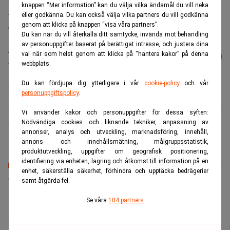
knappen “Mer information” kan du välja vilka ändamål du vill neka
Just nu väntar Bolagsverket på en lagrådsremiss och
eller godkänna. Du kan också välja vilka partners du vill godkänna
därefter en proposition som ska behandlas av riksdagen.
genom att klicka på knappen “visa våra partners”.
Du kan när du vill återkalla ditt samtycke, invända mot behandling
av personuppgifter baserat på berättigat intresse, och justera dina
Läs mer från Realtid - vårt nyhetsbrev
val när som helst genom att klicka på “hantera kakor” på denna
Prenumerera
är kostnadsfritt:
webbplats.
Du kan fördjupa dig ytterligare i vår
cookie-policy
och vår
Penningtvätt
personuppgiftspolicy
.
Vi använder kakor och personuppgifter för dessa syften:
Nödvändiga cookies och liknande tekniker, anpassning av
Realtid.se
annonser, analys och utveckling, marknadsföring, innehåll,
annons- och innehållsmätning, målgruppsstatistik,
produktutveckling, uppgifter om geografisk positionering,
identifiering via enheten, lagring och åtkomst till information på en
enhet, säkerställa säkerhet, förhindra och upptäcka bedrägerier
Senaste lediga jobben
samt åtgärda fel.
Bolagsjurist till Eltel AB
Se våra
104 partners
Placering:
Bromma, Stockholm
Sista ansökningsdag:
21/08/2026