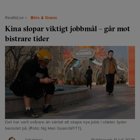
Realtid.se
Börs & finans
Kina slopar viktigt jobbmål – går mot
bistrare tider
Det har varit svårare än väntat att skapa nya jobb i städer, tyder
beslutet på. (Foto: Ng Han Guan/AP/TT).
Johannes
Publicerad:
11 juli 2026