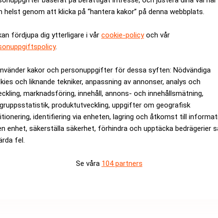
ANNONS
 helst genom att klicka på “hantera kakor” på denna webbplats.
kan fördjupa dig ytterligare i vår
cookie-policy
och vår
sonuppgiftspolicy
.
använder kakor och personuppgifter för dessa syften: Nödvändiga
kies och liknande tekniker, anpassning av annonser, analys och
eckling, marknadsföring, innehåll, annons- och innehållsmätning,
gruppsstatistik, produktutveckling, uppgifter om geografisk
itionering, identifiering via enheten, lagring och åtkomst till informa
en enhet, säkerställa säkerhet, förhindra och upptäcka bedrägerier 
ärda fel.
Se våra
104 partners
Victoria Park som är verksamma inom samma område som Hembl
fairness opinion bedömer budet som finansiellt oskäligt.
tund handlas strax under budpriset.