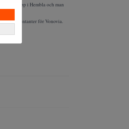
des, flaggat upp i Hembla och man
mot representanter för Vonovia.