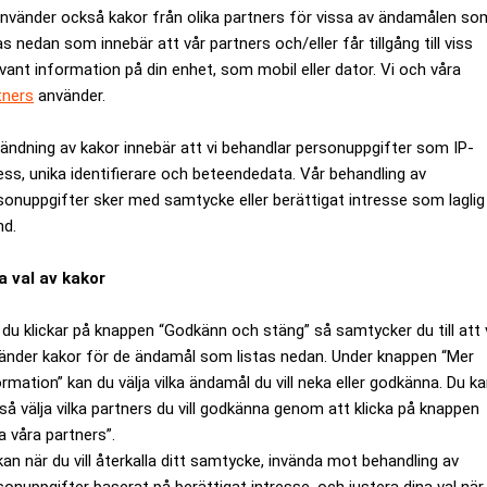
använder också kakor från olika partners för vissa av ändamålen so
otsvarande 61,19 procent av aktiekapitalet och 69,3 procent av
as nedan som innebär att vår partners och/eller får tillgång till viss
re det att affären offentliggjordes”, skriver Aktiespararna i e
evant information på din enhet, som mobil eller dator. Vi och våra
.
tners
använder.
téns och Fairness opinions information om varför man anser bu
affären har utförts av två professionella och av varandra oberoen
ändning av kakor innebär att vi behandlar personuppgifter som IP-
ess, unika identifierare och beteendedata. Vår behandling av
. Budet kan dessutom inte höjas och Vonovia kommer att ligga k
sonuppgifter sker med samtycke eller berättigat intresse som laglig
kurrerande bud i praktiken är uteslutet”, resonerar organisationen
nd.
 Hembla-aktien är begränsad framöver och att bolaget antagligen 
et den mer förvaltningsinriktade affärsmodell som Vonovia har.
a val av kakor
rarnas rekommendation till sina medlemmar att acceptera budet,
du klickar på knappen “Godkänn och stäng” så samtycker du till att 
och sannolikheten för att bolagets börsresa avslutas inom översk
änder kakor för de ändamål som listas nedan. Under knappen “Mer
ocent. För den som söker en mycket defensiv placering kan det doc
ormation” kan du välja vilka ändamål du vill neka eller godkänna. Du k
så välja vilka partners du vill godkänna genom att klicka på knappen
r notera:
a våra partners”.
kan när du vill återkalla ditt samtycke, invända mot behandling av
 enhälligt har rekommenderat aktieägarna att inte acceptera b
sonuppgifter baserat på berättigat intresse, och justera dina val när