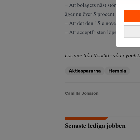
– Att bolagets näst största ägare,
äger nu över 5 procent av bolaget
– Att det den 15:e november hölls
– Att acceptfristen löper ut den
Läs mer från Realtid - vårt nyhetsb
Aktiespararna
Hembla
Camilla Jonsson
Senaste lediga jobben