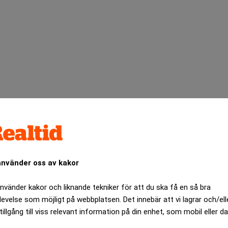
använder oss av kakor
udkommitté enhälligt rekommenderat aktieägarna att inte acce
använder kakor och liknande tekniker för att du ska få en så bra
st när en existerande storägare väljer att öka sitt innehav och 
levelse som möjligt på webbplatsen. Det innebär att vi lagrar och/ell
mtliga aktier uppkommer. Som regel är det inte attraktivt att acc
tillgång till viss relevant information på din enhet, som mobil eller da
nde tidigare börskurs. I detta fall är det dock en ny huvudägar