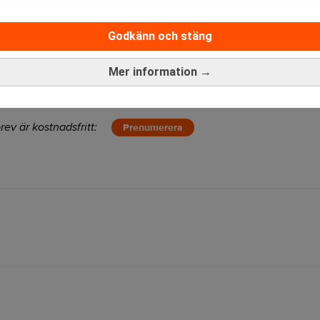
 Länsförsäkringar fonder, har efter det att affären offentliggjor
.
Godkänn och stäng
 en extra bolagsstämma där delar av Hemblas styrelse byttes ut 
Mer information →
 9 december och likvid beräknas omkring den 16 december.
rev är kostnadsfritt:
Prenumerera