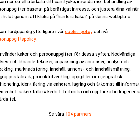
kan när du vill återkalla ditt samtycke, invända mot behandling av
sonuppgifter baserat på berättigat intresse, och justera dina val när
 helst genom att klicka på “hantera kakor” på denna webbplats.
kan fördjupa dig ytterligare i vår
cookie-policy
och vår
sonuppgiftspolicy
.
använder kakor och personuppgifter för dessa syften: Nödvändiga
kies och liknande tekniker, anpassning av annonser, analys och
eckling, marknadsföring, innehåll, annons- och innehållsmätning,
gruppsstatistik, produktutveckling, uppgifter om geografisk
itionering, identifiering via enheten, lagring och åtkomst till informa
en enhet, säkerställa säkerhet, förhindra och upptäcka bedrägerier 
a budet på Hembla"
Utredning mot bank-vd
ärda fel.
Se våra
104 partners