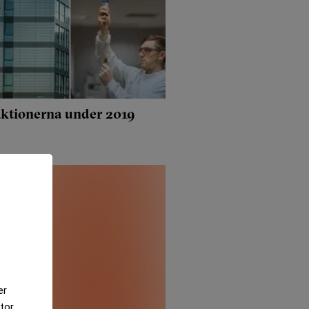
saktionerna under 2019
er
tor.