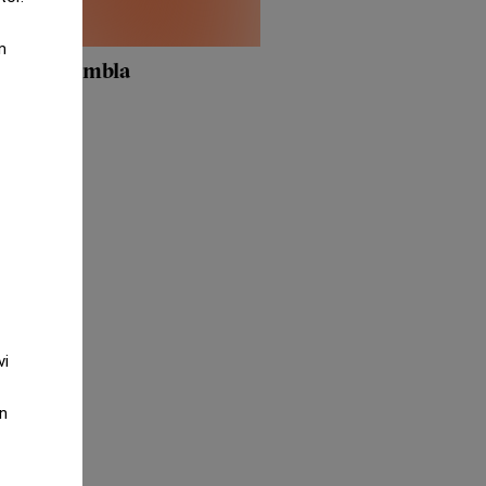
m
er från Hembla
vi
an