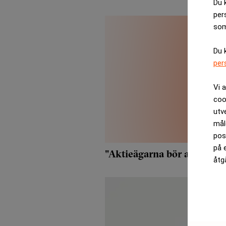
Du 
per
som
Du 
per
Vi 
coo
utv
mål
pos
på 
"Aktieägarna bör accepter
åtg