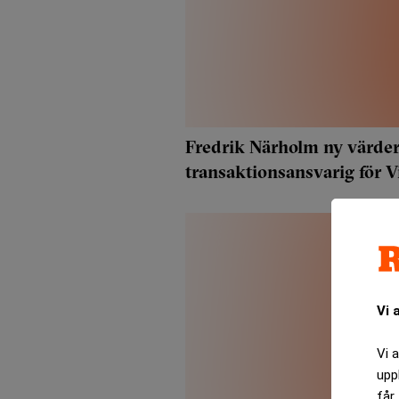
Fredrik Närholm ny värder
transaktionsansvarig för V
Hembla
Vi 
Vi 
upp
får 