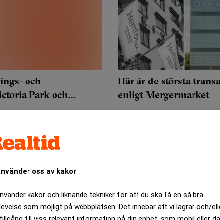
ings- och
Här är de största tran
ictoria Park och
enligt Mergermarket
använder oss av kakor
använder kakor och liknande tekniker för att du ska få en så bra
levelse som möjligt på webbplatsen. Det innebär att vi lagrar och/ell
tillgång till viss relevant information på din enhet, som mobil eller da