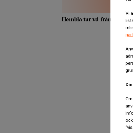
Vi 
Hembla tar vd från Victori
list
rel
par
Anv
adr
per
gru
Din
Om 
anv
inf
ock
“vis