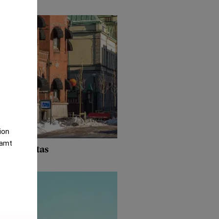
tion
samt
 återupptas