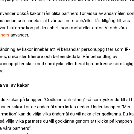
använder också kakor från olika partners för vissa av ändamålen so
a Park
Slättö värvar toppchef
as nedan som innebär att vår partners och/eller får tillgång till viss
evant information på din enhet, som mobil eller dator. Vi och våra
tners
använder.
ANNONS
ändning av kakor innebär att vi behandlar personuppgifter som IP-
ess, unika identifierare och beteendedata. Vår behandling av
sonuppgifter sker med samtycke eller berättigat intresse som laglig
nd.
a val av kakor
du klickar på knappen “Godkänn och stäng” så samtycker du till att 
änder kakor för de ändamål som listas nedan. Under knappen “Mer
ormation” kan du välja vilka ändamål du vill neka eller godkänna. Du k
så välja vilka partners du vill godkänna genom att klicka på knappen
a våra partners”.