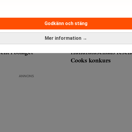
Godkänn och stäng
Mer information →
ent i bolaget"
Hundratusentals resen
Cooks konkurs
ANNONS