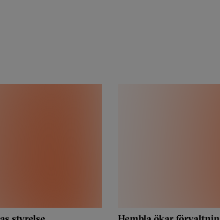
as styrelse
Hembla ökar förvaltnin