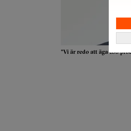
"Vi är redo att äga 100 proc