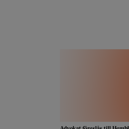
Advokat föreslås till Hembl