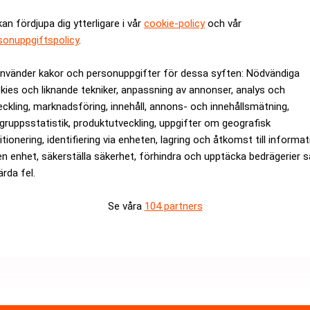
kan fördjupa dig ytterligare i vår
cookie-policy
och vår
sonuppgiftspolicy
.
rsson
anser att Riksbanken för tidigt stängde
använder kakor och personuppgifter för dessa syften: Nödvändiga
kies och liknande tekniker, anpassning av annonser, analys och
 torsdagens beslut som ett misstag, skriver
eckling, marknadsföring, innehåll, annons- och innehållsmätning,
gruppsstatistik, produktutveckling, uppgifter om geografisk
itionering, identifiering via enheten, lagring och åtkomst till informa
håller med om att Riksbanken bör sänka
en enhet, säkerställa säkerhet, förhindra och upptäcka bedrägerier 
ärda fel.
n hade väntat sig och prognosen ser i
Se våra
104 partners
et av en ännu större sänkning i augusti.
 vad ekonomin då kommer att behöva är
örer ser tveksamt på Riksbankens agerande”,
ebattsida.