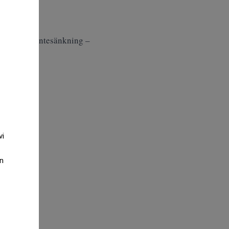
.
la för en räntesänkning –
vi
an