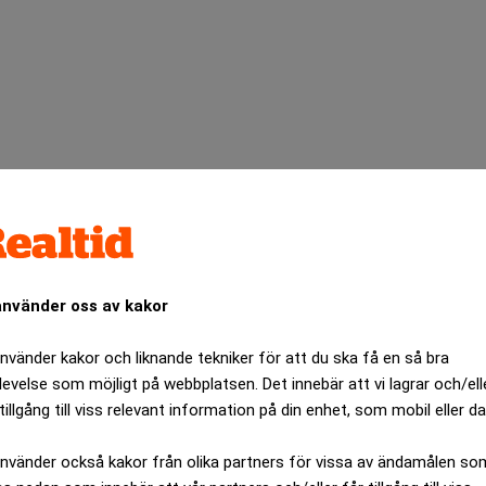
använder oss av kakor
använder kakor och liknande tekniker för att du ska få en så bra
Erik Thedéen
kschef
på torsdagen inte kommer att presentera en
levelse som möjligt på webbplatsen. Det innebär att vi lagrar och/ell
tillgång till viss relevant information på din enhet, som mobil eller da
den oväntat hög i maj, vilket har minskat sannolikheten för en j
ndström
Olle Holmgren
och
tror därför att räntan sänks i augus
använder också kakor från olika partners för vissa av ändamålen so