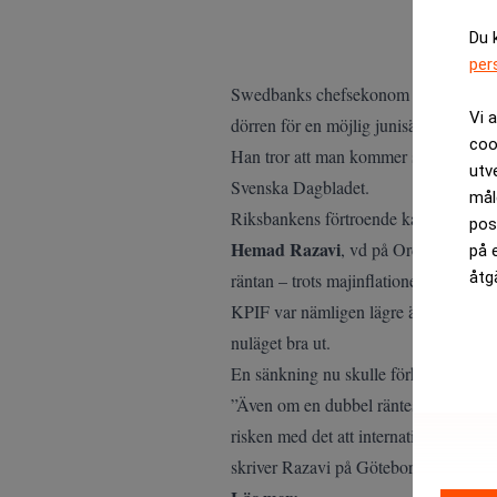
Du 
per
Mattias Pe
Swedbanks chefsekonom
Vi 
dörren för en möjlig junisänkning.
coo
Han tror att man kommer se tillbaka på
utv
Svenska Dagbladet
.
mål
Riksbankens förtroende kan skadas
pos
Hemad Razavi
, vd på Ordna bolån, 
på 
åtg
räntan – trots majinflationen.
KPIF var nämligen lägre än Riksbanke
nuläget bra ut.
En sänkning nu skulle förhindra behov
”Även om en dubbel räntesänkning är
risken med det att internationella akt
skriver Razavi på
Göteborgs-Postens
d