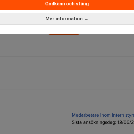
Godkänn och stäng
ende behöver stärkas. Realtid
änkningar under andra halvåret. Realtid
Mer information →
rev är kostnadsfritt:
Prenumerera
Medarbetare inom Intern styrni
Sista ansökningsdag:
13/06/