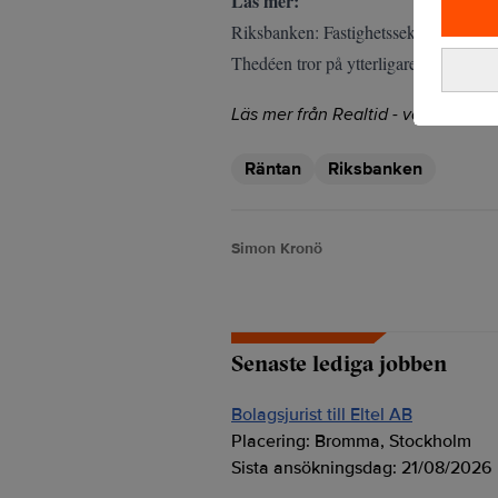
Läs mer:
Riksbanken: Fastighetssektorns förtro
Thedéen tror på ytterligare två räntes
Läs mer från Realtid - vårt nyhetsb
Räntan
Riksbanken
Simon Kronö
Senaste lediga jobben
Bolagsjurist till Eltel AB
Placering:
Bromma, Stockholm
Sista ansökningsdag:
21/08/2026