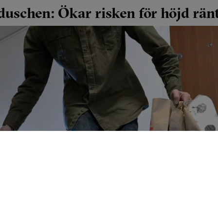
lduschen: Ökar risken för höjd rän