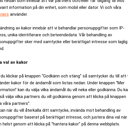
as nedan som innebär att vår partners och/eller får tillgång till viss
nsson
tror dock att nästa räntesänkning sker tidigast i september
evant information på din enhet, som mobil eller dator. Vi och våra
gusti och september”, säger han till
Morningstar
.
tners
använder.
Dan Lucas
ers
, som pekar ut de två månaderna som mest aktuel
ändning av kakor innebär att vi behandlar personuppgifter som IP-
tt gå åt rätt håll.
ess, unika identifierare och beteendedata. Vår behandling av
kan också bli aktuell innan jul, tror han.
sonuppgifter sker med samtycke eller berättigat intresse som laglig
nd.
ANNONS
a val av kakor
du klickar på knappen “Godkänn och stäng” så samtycker du till att 
änder kakor för de ändamål som listas nedan. Under knappen “Mer
ormation” kan du välja vilka ändamål du vill neka eller godkänna. Du k
så välja vilka partners du vill godkänna genom att klicka på knappen
a våra partners”.
kan när du vill återkalla ditt samtycke, invända mot behandling av
sonuppgifter baserat på berättigat intresse, och justera dina val när
 helst genom att klicka på “hantera kakor” på denna webbplats.