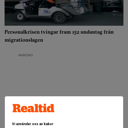
Personalkrisen tvingar fram 152 undantag från
migrationslagen
ANNONS
Vi använder oss av kakor