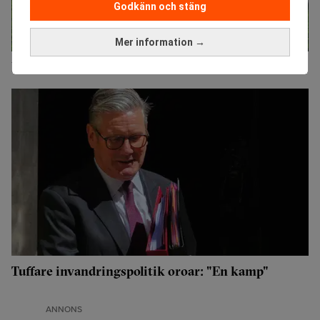
Godkänn och stäng
Mer information →
Färre migranter på USA:s arbetsmarknad
Tuffare invandringspolitik oroar: "En kamp"
ANNONS