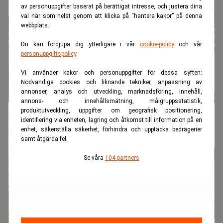
av personuppgifter baserat på berättigat intresse, och justera dina
val när som helst genom att klicka på “hantera kakor” på denna
webbplats.
Du kan fördjupa dig ytterligare i vår
cookie-policy
och vår
personuppgiftspolicy
.
Vi använder kakor och personuppgifter för dessa syften:
Nödvändiga cookies och liknande tekniker, anpassning av
annonser, analys och utveckling, marknadsföring, innehåll,
annons- och innehållsmätning, målgruppsstatistik,
produktutveckling, uppgifter om geografisk positionering,
Akut brist på arbetskraft efter razzior i Los
identifiering via enheten, lagring och åtkomst till information på en
Angeles
enhet, säkerställa säkerhet, förhindra och upptäcka bedrägerier
samt åtgärda fel.
Se våra
104 partners