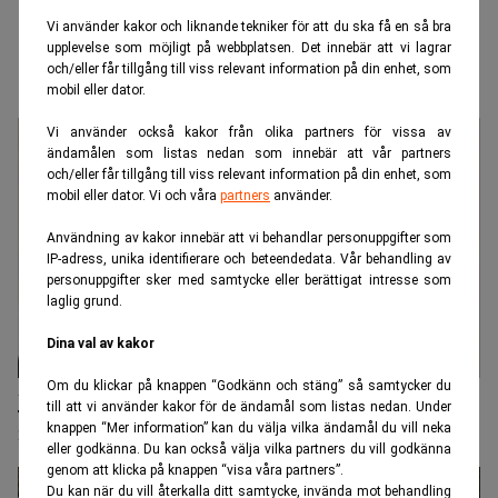
Vi använder kakor och liknande tekniker för att du ska få en så bra
upplevelse som möjligt på webbplatsen. Det innebär att vi lagrar
och/eller får tillgång till viss relevant information på din enhet, som
mobil eller dator.
Vi använder också kakor från olika partners för vissa av
ändamålen som listas nedan som innebär att vår partners
och/eller får tillgång till viss relevant information på din enhet, som
mobil eller dator. Vi och våra
partners
använder.
Användning av kakor innebär att vi behandlar personuppgifter som
IP-adress, unika identifierare och beteendedata. Vår behandling av
personuppgifter sker med samtycke eller berättigat intresse som
laglig grund.
Dina val av kakor
Om du klickar på knappen “Godkänn och stäng” så samtycker du
JO sätter ner foten kring vandel: "Hotar
till att vi använder kakor för de ändamål som listas nedan. Under
rättssäkerheten"
knappen “Mer information” kan du välja vilka ändamål du vill neka
eller godkänna. Du kan också välja vilka partners du vill godkänna
genom att klicka på knappen “visa våra partners”.
Du kan när du vill återkalla ditt samtycke, invända mot behandling