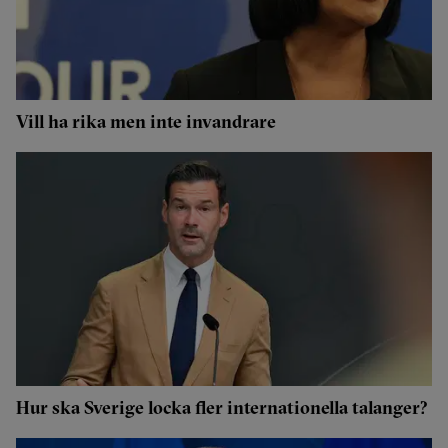
Vill ha rika men inte invandrare
Hur ska Sverige locka fler internationella talanger?