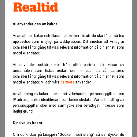
Vi använder oss av kakor
Vi använder kakor och liknande tekniker för att du ska få en så bra
upplevelse som möjligt på webbplatsen. Det innebär att vi lagrar
och/eller får tillgång till viss relevant information på din enhet, som
mobil eller dator.
Vi använder också kakor från olika partners för vissa av
ändamålen som listas nedan som innebär att vår partners
och/eller får tillgång till viss relevant information på din enhet, som
mobil eller dator. Vi och våra
partners
använder.
Hur stor förmögenhet har egentligen unga vuxna i
Europa?
Användning av kakor innebär att vi behandlar personuppgifter som
IP-adress, unika identifierare och beteendedata. Vår behandling av
Svaret på den frågan varierar kraftigt mellan Europas
personuppgifter sker med samtycke eller berättigat intresse som
länder.
laglig grund.
Det går att slå fast att medianförmögenheten för personer
Dina val av kakor
mellan 16 och 34 år i euroområdet är 24 600 euro, eller
Om du klickar på knappen “Godkänn och stäng” så samtycker du