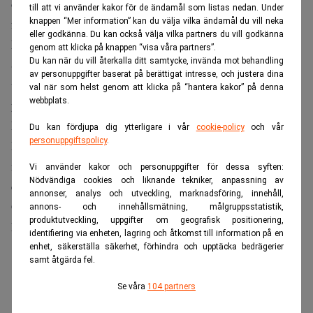
omkring en kvarts miljon kronor, enligt en undersökning
till att vi använder kakor för de ändamål som listas nedan. Under
knappen “Mer information” kan du välja vilka ändamål du vill neka
från ECB som
Euronews
refererar till.
eller godkänna. Du kan också välja vilka partners du vill godkänna
Många miljonärer på Malta
genom att klicka på knappen “visa våra partners”.
Du kan när du vill återkalla ditt samtycke, invända mot behandling
Skillnaderna mellan länderna är dock stora. Malta sticker
av personuppgifter baserat på berättigat intresse, och justera dina
ut med en medianförmögenhet på 257 500 euro för dessa
val när som helst genom att klicka på “hantera kakor” på denna
webbplats.
yngre vuxna, följt av Luxemburg med 135 000 euro.
Belgien placerar sig därefter med omkring 97 200 euro.
Du kan fördjupa dig ytterligare i vår
cookie-policy
och vår
personuppgiftspolicy
.
I andra änden av skalan återfinns Finland, där
medianförmögenheten bland unga uppgår till endast 5 700
Vi använder kakor och personuppgifter för dessa syften:
Nödvändiga cookies och liknande tekniker, anpassning av
euro.
annonser, analys och utveckling, marknadsföring, innehåll,
Grekland följer med 9 900 euro, medan Österrike och
annons- och innehållsmätning, målgruppsstatistik,
produktutveckling, uppgifter om geografisk positionering,
Lettland också ligger långt under genomsnittet.
identifiering via enheten, lagring och åtkomst till information på en
enhet, säkerställa säkerhet, förhindra och upptäcka bedrägerier
ANNONS
samt åtgärda fel.
Se våra
104 partners