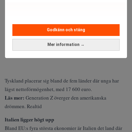
Godkänn och stäng
Mer information →
Tyskland placerar sig bland de fem länder där unga har
lägst nettoförmögenhet, med 17 600 euro.
Läs mer:
Generation Z överger den amerikanska
drömmen. Realtid
Italien ligger högt upp
Bland EU:s fyra största ekonomier är Italien det land där